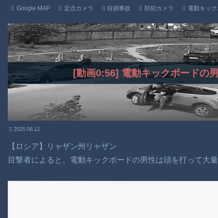
Google MAP
定点カメラ
自損事故
防犯カメラ
電動キック
[動画0:56] 電動キックボード
2025.06.12
【ロシア】リャザン州リャザン
目撃者によると、電動キックボードの男性は頭を打って大量