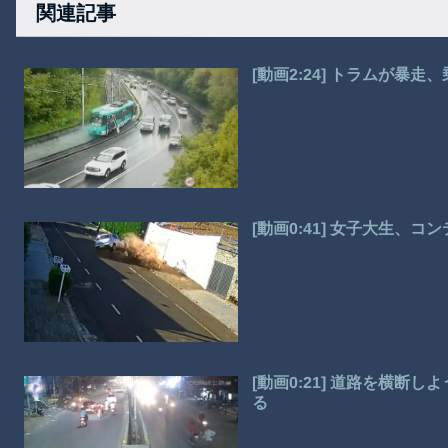
関連記事
[動画2:24] トラムが暴
[動画0:41] 女子大生、
[動画0:21] 道路を横
る