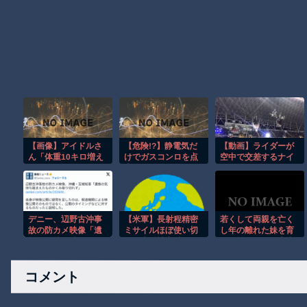
【画像】アイドルさ
【危険!?】静電気だ
【動画】ライダーが
ん「体重10キロ増え
けでガスコンロを点
空中で交差するナイ
たらこうなった」
火…
トロサーカスのスタ
ントがクレイジー。
デニー、辺野古沖事
【米軍】長射程精密
若くして両親を亡く
故の防カメ映像「遺
ミサイルほぼ使い切
し年の離れた妹を育
族の気持ち踏まえた
る 米兵被害避ける
てた義兄。姪が十歳
ものかくみ取り切れ
ためか
になった頃からおか
ず」
しくなった
コメント