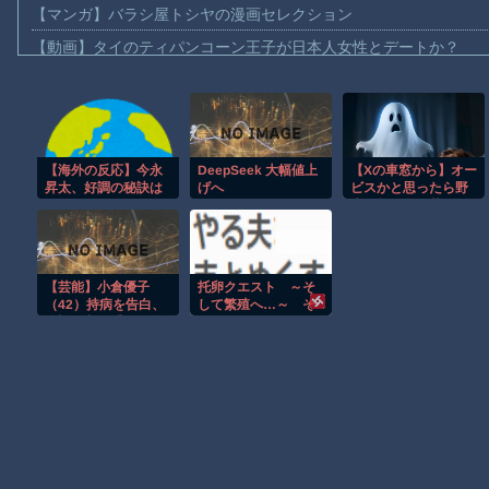
【マンガ】バラシ屋トシヤの漫画セレクション
【動画】タイのティパンコーン王子が日本人女性とデートか？
お前らがメイドイン韓国で認めてるもの 「キムチ」あと3つは？
AmazonのアツさMax！心も踊る「マンガ毎週末セール（50%還
【動画】これはお見事。中国重慶市で珍しい事故が撮影される。
【海外の反応】今永
DeepSeek 大幅値上
【Xの車窓から】オー
【画像】十二支合体！！ところでその前足、猫じゃね？
昇太、好調の秘訣は
げへ
ビスかと思ったら野
【動画】ロシア軍のドローンをネット発射装置で撃墜するウクラ
スマホ画面だとイマ
生の炊飯器で草 ほ
ナガ節を炸裂「NPB
か
【動画】逃げる判断はやっ！埼玉でスマホ運転のプリウスに当て
では面白さが必須条
件なの？」
【動画】よく助けられたな。岐阜の川で外国人が溺れてしまう事
【芸能】小倉優子
托卵クエスト ～そ
渡邊渚さん「私がPTSDと診断された当時、世間はまだPTSDと
（42）持病を告白、
して繁殖へ…～ そ
体調不良で受けた血
の１０７
【朗報】Amazon、汗が飛び散る灼熱の「マンガ毎週末セール（5
液検査の結果も明か
す
Powered by livedoor 相互RSS