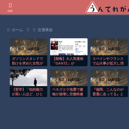
世界の衝撃動画などを紹介
検索
ホーム
交通事故
ガソリンスタンドで
【朗報】大人気漫画
スペインやフランス
助けを求めた女性が
「GANTZ」が
で山火事が拡大し消
連れ去られる瞬
Amazonでなんと全
防士が消火活動！！
間！！
巻100円ｗｗｗｗｗ
ｗ
【哲学】「知的能力
ベネズエラ地震で建
『福岡、こんなのが
が高い人ほど、ひと
物が崩壊し空撮映像
普通に走ってる』と
りで過ごすことを好
に被害の大きさが映
『日本露悪系アニメ
み、知的能力が低い
る。
最盛期へ、韓国人か
人ほど、誰かと一緒
らも心配される』ほ
にいようと
か 8/6 ネタ