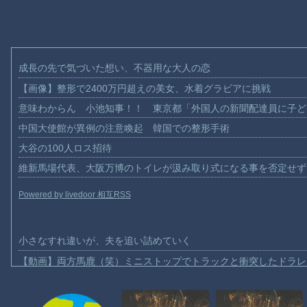
成長の先で気づいた想い、不器用な大人の恋
【画像】整形で2400万円超えの美女、水着グラビアに挑戦
意味わからん 小池知事！！ 東京都「外国人の新聞配達員に子ど
中国大使館が異例の注意喚起 韓国での整形手術
大谷の100人ロス招待
維新馬場代表、大阪万博のトイレが汲み取り式になる事を否定せず
Powered by livedoor 相互RSS
小さなすれ違いが、夫を追い詰めていく
【動画】両方馬鹿（笑）ミニストップでトラックと衝突したドラレ
【動画】地震発生時の熊本総合病院の手術室の様子が(((ﾟДﾟ)))
【動画】野菜売りのおじさんにドローンを特攻させるおそロシア。