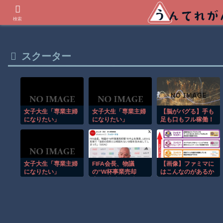
世界の衝撃動画などを紹介
検索
スクーター
女子大生「専業主婦
女子大生「専業主婦
【脳がバグる】手も
になりたい」
になりたい」
足も口もフル稼働！
ワンマンバンドが異
次元すぎたｗ
女子大生「専業主婦
FIFA会長、物議
【画像】ファミマに
になりたい」
の“W杯事業売却
はこんなのがあるか
案”の中止を発表…
らスタッフの名札を
よく見よう
UEFAら反発で「当
初の目的とは相容れ
ない分裂を