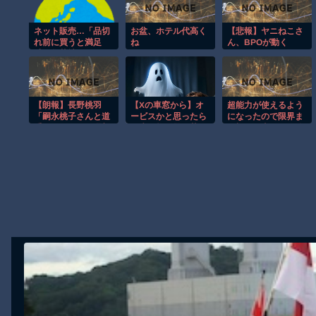
【動画】首都高で4tトラックが原因の玉突き事故に巻き込まれた軽
ネット販売…「品切
お盆、ホテル代高く
【悲報】ヤニねこさ
【朗報】大人気漫画「GANTZ」がAmazonでなんと全巻100円ｗ
れ前に買うと満足
ね
ん、BPOが動く
感」集英社オンライ
【動画】サッカーの試合中の落雷で選手1人が死亡、12人が負傷し
ンショップで“43億
まだ墓石があるだけマシと見るべきか。今はもう合葬墓ばかり
円分”キャンセル
か 200超のメール
【動画】新型のさすまた、限界突破ｗｗｗｗｗｗ
アカウント使い大量
【朗報】長野桃羽
【Xの車窓から】オ
超能力が使えるよう
注文 32歳女を逮
【謎】広島県が頑なに「はだしのゲンコラボ喫茶」をやらない理由
「嗣永桃子さんと道
ービスかと思ったら
になったので限界ま
捕 [8/6]
重さゆみさんが理想
野生の炊飯器で草
で極める事にした件
ヒロインが死ぬアニメって四月は君の嘘くらいしかないような
のアイドル像」
ほか
その２
Powered by livedoor 相互RSS