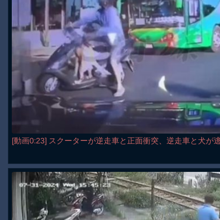
[動画0:23] スクーターが逆走車と正面衝突、逆走車と犬が