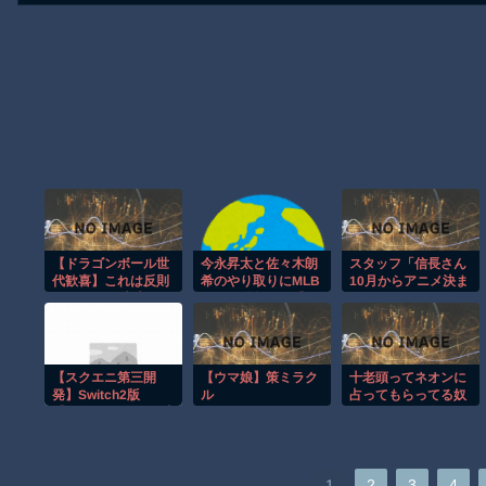
【ドラゴンボール世
今永昇太と佐々木朗
スタッフ「信長さん
代歓喜】これは反則
希のやり取りにMLB
10月からアニメ決ま
ｗ ピッコロ大魔王の
ファン騒然！←「日
りましたよ！」信長
エッグスタンドが欲
本人選手の交流はほ
「」
しすぎる！
っこりするね」（海
外の反応）
【スクエニ第三開
【ウマ娘】策ミラク
十老頭ってネオンに
発】Switch2版
ル
占ってもらってる奴
「FF14」のロード時
いたのに何で全員死
間 エリア移動15
んでんの？
秒 戦闘中27秒 蘇
生20秒
1
2
3
4