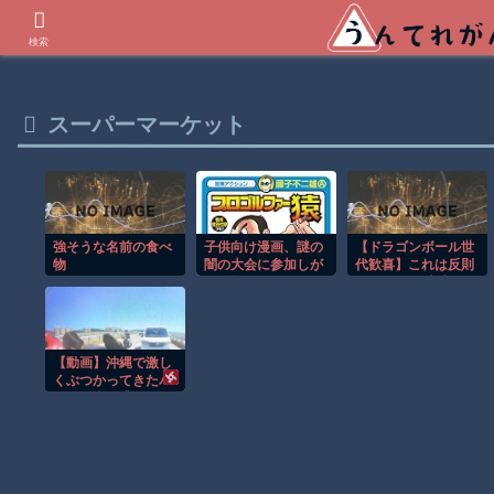
世界の衝撃動画などを紹介
検索
スーパーマーケット
強そうな名前の食べ
子供向け漫画、謎の
【ドラゴンボール世
物
闇の大会に参加しが
代歓喜】これは反則
ち問題
ｗ ピッコロ大魔王の
エッグスタンドが欲
しすぎる！
【動画】沖縄で激し
くぶつかってきたバ
イクに当て逃げされ
てしまうドラレコ。