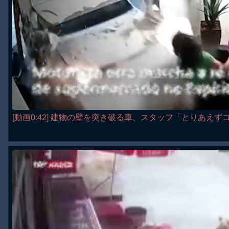
[動画0:42] 建物の壁を突き破る車、スタッフ「とりあえ