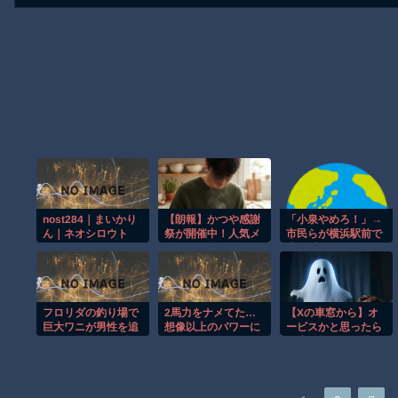
nost284｜まいかり
【朗報】かつや感謝
「小泉やめろ！」→
ん｜ネオシロウト
祭が開催中！人気メ
市民らが横浜駅前で
ニューが税抜150円
大絶叫ｗｗｗｗｗｗ
引き＆ご飯大盛り無
ｗｗ
料襤
フロリダの釣り場で
2馬力をナメてた…
【Xの車窓から】オ
巨大ワニが男性を追
想像以上のパワーに
ービスかと思ったら
いかける恐怖の瞬
ビビったｗ
野生の炊飯器で草
間！！
ほか