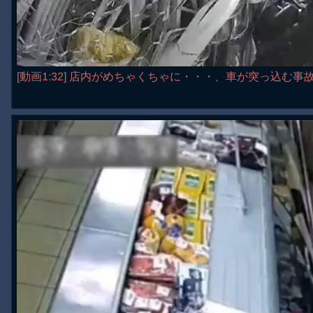
[動画1:32] 店内がめちゃくちゃに・・・、車が突っ込む事