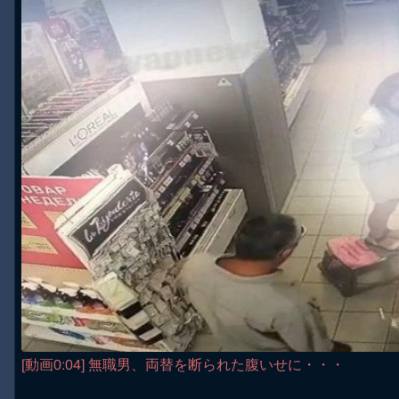
[動画0:04] 無職男、両替を断られた腹いせに・・・