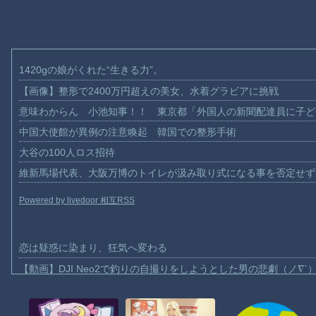
1420gの娘がくれた“生きる力”。
【画像】整形で2400万円超えの美女、水着グラビアに挑戦
意味わからん 小池知事！！ 東京都「外国人の新聞配達員に子ど
中国大使館が異例の注意喚起 韓国での整形手術
大谷の100人ロス招待
維新馬場代表、大阪万博のトイレが汲み取り式になる事を否定せず
Powered by livedoor 相互RSS
恋は疑惑に染まり、狂気へ変わる
【動画】DJI Neo2で釣りの自撮りをしようとした男の悲劇（ノ∇`
【動画】タイのティパンコーン王子が日本人女性とデートか？
お前らがメイドイン韓国で認めてるもの 「キムチ」あと3つは？