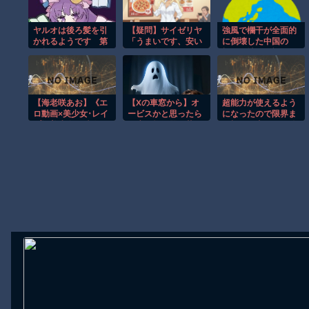
AmazonのアツさMax！心も踊る「マンガ毎週末セール（50%還
ヤルオは後ろ髪を引
【疑問】サイゼリヤ
強風で欄干が全面的
【動画】これはお見事。中国重慶市で珍しい事故が撮影される。
かれるようです 第
「うまいです、安い
に倒壊した中国の
73話 ヤルオ、包囲網
です、全国どこにで
橋、倒壊した欄干の
【画像】十二支合体！！ところでその前足、猫じゃね？
を布かれること
もあります」←こい
破片を調べると凄ま
【動画】ロシア軍のドローンをネット発射装置で撃墜するウクライ
つの弱点
じい事実が発覚し
て……
【動画】逃げる判断はやっ！埼玉でスマホ運転のプリウスに当て逃
【海老咲あお】《エ
【Xの車窓から】オ
超能力が使えるよう
渡邊渚さん「私がPTSDと診断された当時、世間はまだPTSDと
ロ動画×美少女･レイ
ービスかと思ったら
になったので限界ま
プ》美少女が隣人の
野生の炊飯器で草
で極める事にした件
【朗報】Amazon、汗が飛び散る灼熱の「マンガ毎週末セール（5
おじさんに目をつけ
ほか
その２
られ自宅へと侵入さ
れ犯されていく恐怖
Powered by livedoor 相互RSS