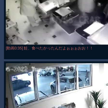
[動画0:35] 鮭、食べたかったんだよぉぉぉおお！！