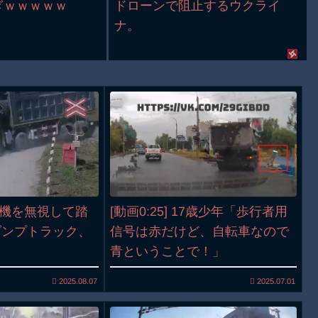
ぎｗｗｗｗｗ
ドローンで阻止するウクライ
ナ。
警報機を無視して踏
[動画0:25] 17歳少年「歩行者用
ダンプトラック、
信号は赤だけど、自転車なので
る
青ということで！」
2025.08.07
2025.07.01