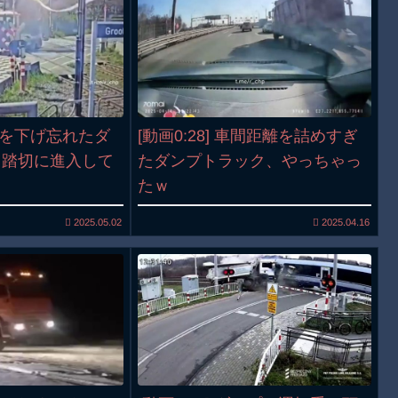
荷台を下げ忘れたダ
[動画0:28] 車間距離を詰めすぎ
、踏切に進入して
たダンプトラック、やっちゃっ
たｗ
2025.05.02
2025.04.16