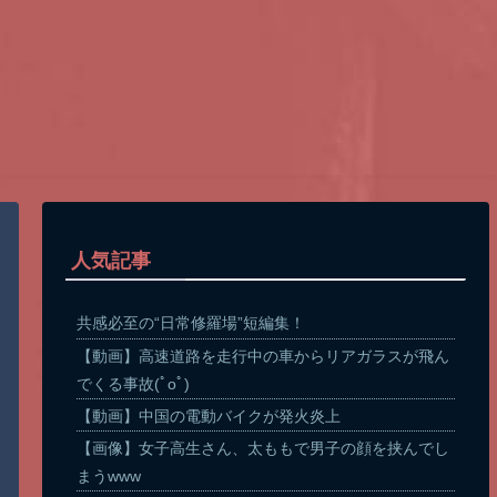
人気記事
共感必至の“日常修羅場”短編集！
【動画】高速道路を走行中の車からリアガラスが飛ん
でくる事故(ﾟoﾟ)
【動画】中国の電動バイクが発火炎上
【画像】女子高生さん、太ももで男子の顔を挟んでし
まうwww