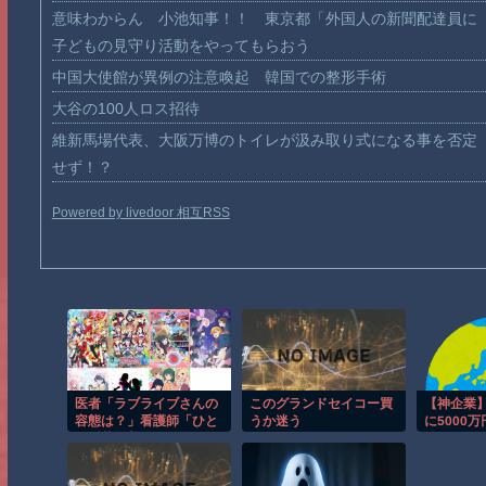
意味わからん 小池知事！！ 東京都「外国人の新聞配達員に
子どもの見守り活動をやってもらおう
中国大使館が異例の注意喚起 韓国での整形手術
大谷の100人ロス招待
維新馬場代表、大阪万博のトイレが汲み取り式になる事を否定
せず！？
Powered by livedoor 相互RSS
医者「ラブライブさんの
このグランドセイコー買
【神企業
容態は？」看護師「ひと
うか迷う
に5000
まず落ち着いてます」