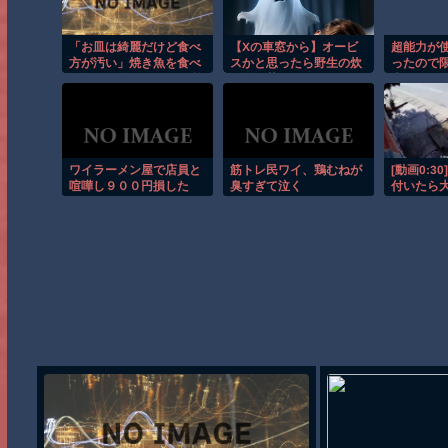
「お皿は綺麗だけど食べ
【Xの車窓から】オービ
超能力が
方が汚い」焼き魚を食べ
スかと思ったら野生の炊
ったので
た知人の信じられない所
飯器で草 ほか
事にした件
作…両手で1本ずつ箸を
持ち、骨や手をしゃぶ
り、口から出した骨をテ
ーブルに並べる・・・
ワイラーメン屋で店員と
筋トレ民ワイ、鶏むねが
[動画0:3
喧嘩し９００円損した
臭すぎて泣く
付いたら
の目の前
り