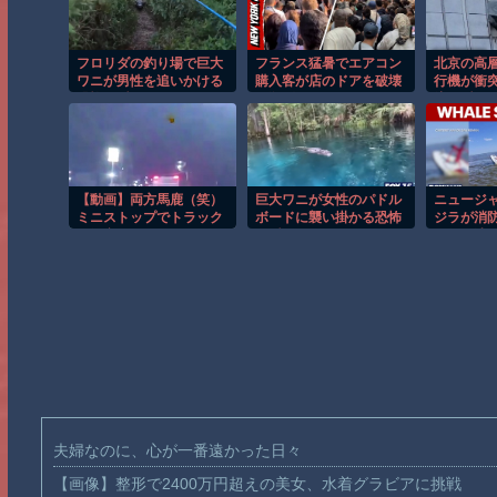
フロリダの釣り場で巨大
フランス猛暑でエアコン
北京の高
ワニが男性を追いかける
購入客が店のドアを破壊
行機が衝
恐怖の瞬間！！
し殺到！！
注ぐ瞬間
【動画】両方馬鹿（笑）
巨大ワニが女性のパドル
ニュージ
ミニストップでトラック
ボードに襲い掛かる恐怖
ジラが消
と衝突したドラレコが
の瞬間！！
し船が沈
（ノ∇`）
夫婦なのに、心が一番遠かった日々
【画像】整形で2400万円超えの美女、水着グラビアに挑戦