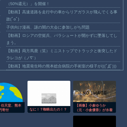
（50%還元）」を開催！
【動画】高速道路を走行中の車からリアガラスが飛んでくる事
故(ﾟoﾟ)
子供向け漫画、謎の闇の大会に参加しがち問題
【動画】ロシアの空挺兵、パラシュートが開かずに墜落してし
まう。
【動画】両方馬鹿（笑）ミニストップでトラックと衝突したド
ラレコが（ノ∇`）
【動画】地震発生時の熊本総合病院の手術室の様子が(((ﾟДﾟ)))
【動画】野菜売りのおじさんにドローンを特攻させるおそロシ
ア。
【朗報】大人気漫画「GANTZ」がAmazonでなんと全巻100円
ｗｗｗｗｗｗ
まだ墓石があるだけマシと見るべきか。今はもう合葬墓ばかり
】任天堂、熊本
【画像】小倉ゆうか
なに！？蜘蛛出たの！？
万円寄付
（元・小倉優香）が水着
【動画】新型のさすまた、限界突破ｗｗｗｗｗｗ
グラビア復帰ｗｗｗｗｗ
Powered by livedoor 相互RSS