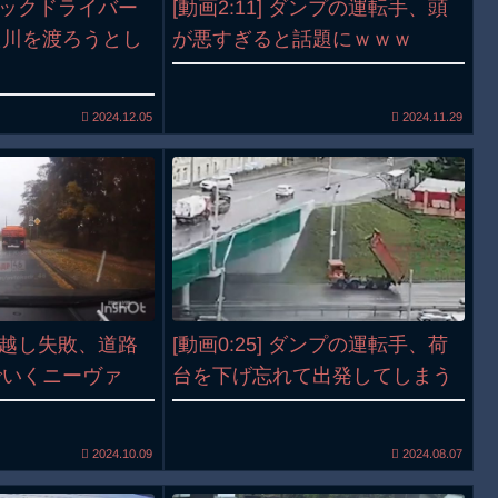
トラックドライバー
[動画2:11] ダンプの運転手、頭
た川を渡ろうとし
が悪すぎると話題にｗｗｗ
2024.12.05
2024.11.29
追い越し失敗、道路
[動画0:25] ダンプの運転手、荷
でいくニーヴァ
台を下げ忘れて出発してしまう
2024.10.09
2024.08.07