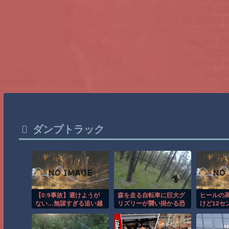
ダンプトラック
【0:9事故】避けようが
森を走る自転車に巨大グ
ヒールの
ない…無謀すぎる追い越
リズリーが襲い掛かる恐
けど12セ
しに震えた
怖のGoPro映像！！
くとなぜ
れるとき