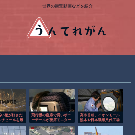
世界の衝撃動画などを紹介
高い靴が好きだ
飛行機の座席で長いポニ
高市首相、イオンモール
ンチヒールを履
ーテールが後席モニター
熊本や日本製紙八代工場
か変な男に絡ま
を塞ぐ迷惑行為！！
上空で幾度も合掌…陸自
がある
ヘリに搭乗！