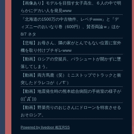
【画像あり】モデルを目指す女子高生、６人の中で明
らかにデカい人を発見www
『北海道の1500万の中古物件、レベチwww』と『デ
ィズニーのおいなり巻（600円）、賛否両論ｗ』ほか
8/7 ネタ
【悲報】お母さん、隣の家がとんでもない位置に室外
機を取り付けブチギレwww
【動画】ロシアの空挺兵、パラシュートが開かずに墜
落してしまう。
【動画】両方馬鹿（笑）ミニストップでトラックと衝
突したドラレコが（ノ∇`）
【動画】地震発生時の熊本総合病院の手術室の様子が
(((ﾟДﾟ)))
【動画】野菜売りのおじさんにドローンを特攻させる
おそロシア。
Powered by livedoor 相互RSS