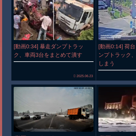
[動画0:34] 暴走ダンプトラッ
[動画0:14] 
ク、車両3台をまとめて潰す
ンプトラック
しまう
2025.06.23