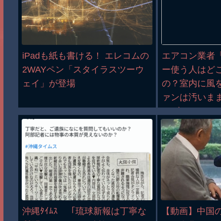
iPadも紙も書ける！ エレコムの
エアコン業者
2WAYペン「スタイラスツーウ
ー使う人はど
ェイ」が登場
の？室内に風
ァンは汚いまま
バズ
沖縄ﾀｲﾑｽ 「琉球新報は丁寧な
【動画】中国の