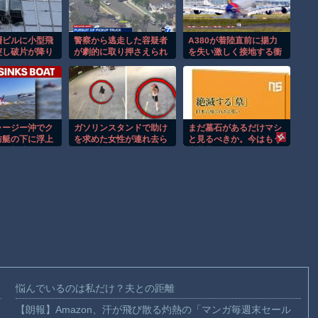
層ビルに小型飛
警察から逃走した容疑者
A380が着陸直前に揚力
突し破片が降り
が劇的に取り押さえられ
を失い激しく接地する衝
！！
る瞬間！！
撃の瞬間！！
ャージー沖でク
ガソリンスタンドで助け
まだ墓石があるだけマシ
防艇の下に浮上
を求めた女性が連れ去ら
と見るべきか。今はもう
む衝撃映像！！
れる瞬間！！
合葬墓ばかり
悩んでいるのは私だけ？夫との距離
【朗報】Amazon、汗が飛び散る灼熱の「マンガ毎週末セール