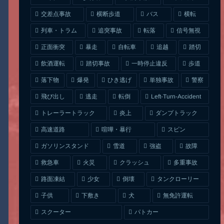
交差点事故
横断歩道
バス
横転
列車・トラム
追突事故
信号無視
転落
正面衝突
自転車
暴走
追越
踏切
一時停止違反
飲酒運転
踏切事故
歩道
ひき逃げ
単独事故
落下物
爆発
警察
Left-Turn-Accident
飛び出し
逃走
転倒
トレーラートラック
ダンプトラック
炎上
喧嘩・暴行
高速道路
スピン
ガソリンスタンド
雪道
強盗
故障
クラッシュ
多重事故
救急車
火災
タンクローリー
路面凍結
少女
倒壊
無免許運転
下敷き
子供
犬
スクーター
パトカー