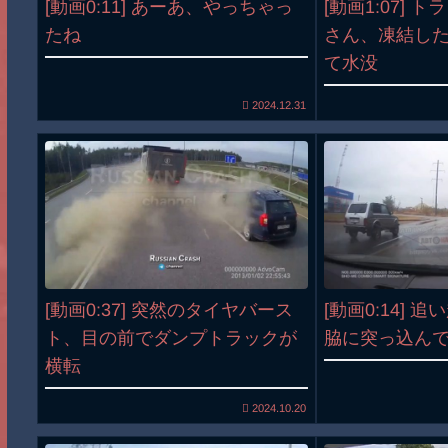
[動画0:11] あーあ、やっちゃっ
[動画1:07] 
たね
さん、凍結し
て水没
2024.12.31
[動画0:37] 突然のタイヤバース
[動画0:14] 
ト、目の前でダンプトラックが
脇に突っ込ん
横転
2024.10.20