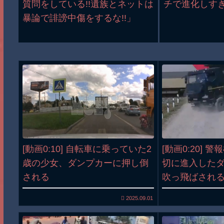
質問をしている!!遺族とネットは
チで進化しす
暴論で誹謗中傷をするな!!」
[動画0:10] 自転車に乗っていた2
[動画0:20] 
歳の少女、ダンプカーに押し倒
切に進入した
される
吹っ飛ばされ
2025.09.01