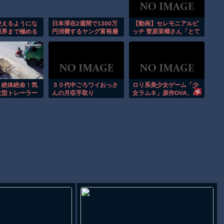
使えるようにな
日本滞在2週間で1300万
【動画】セレモニアルピ
限界まで極める
円消費するヤング富裕層
ッチ 菅原茉椰さん「とて
 その２
「中国で人民元を稼ぎ、
も悔しいです」7月1日
安い日本で使う。最高」
(火)「東北楽天ゴールデ
ンイーグルス×千葉ロッ
テマリーンズ」
0] 絶体絶命！気
３０代中ごろワイおっさ
ロリ系美少女ゲーム「少
大型トレーラー
んの月収手取り
女ラムネ」原作OVA、め
にいたバイク乗
っちゃ売れる