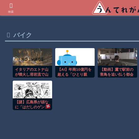
世界の衝撃動画などを紹介
検索
バイク
【AI】年商10億円を
イタリアのエトナ山
【動画】鷹で駅前の
が噴火し溶岩流で山
超える「ひとり親
害鳥を追い払う都会
肌がオレンジに染ま
方」が急増
の鷹匠が格好いいｗ
る！！
ｗｗｗ
【謎】広島県が頑な
に「はだしのゲンコ
ラボ喫茶」をやらな
い理由