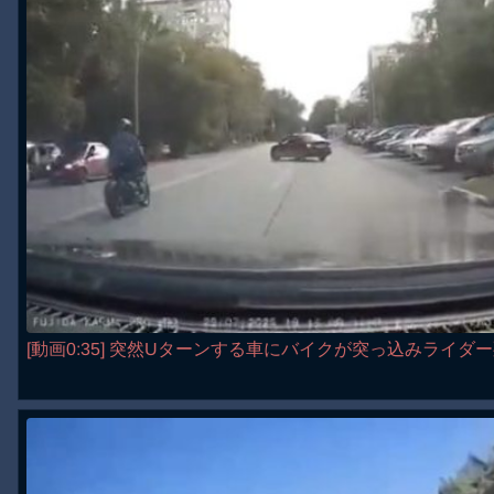
[動画0:35] 突然Uターンする車にバイクが突っ込みライダ