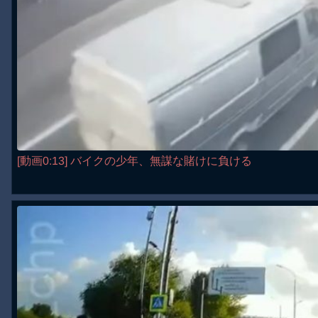
[動画0:13] バイクの少年、無謀な賭けに負ける