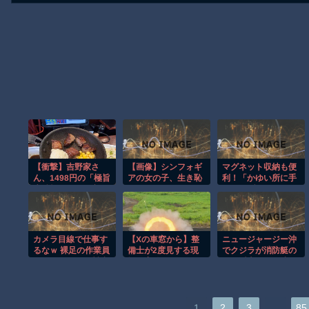
【衝撃】吉野家さ
【画像】シンフォギ
マグネット収納も便
ん、1498円の「極旨
アの女の子、生き恥
利！「かゆい所に手
牛鉄板ステーキ定
を晒してしまう
が届くブラシ」でお
食」を販売開始ｗｗ
wwwwwwwwwwww
風呂掃除の時短に成
ｗｗｗｗｗｗｗｗ
wwwwwwwwww
功したよ
カメラ目線で仕事す
【Xの車窓から】整
ニュージャージー沖
るなｗ 裸足の作業員
備士が2度見する現
でクジラが消防艇の
がじわじわくる製造
場猫案件 ほか
下に浮上し船が沈む
現場
衝撃映像！！
…
1
2
3
85