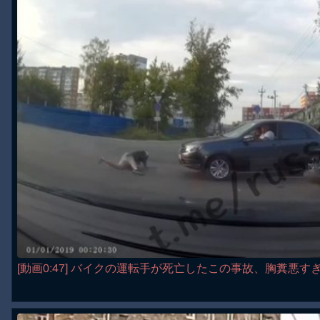
[動画0:47] バイクの運転手が死亡したこの事故、胸糞悪す