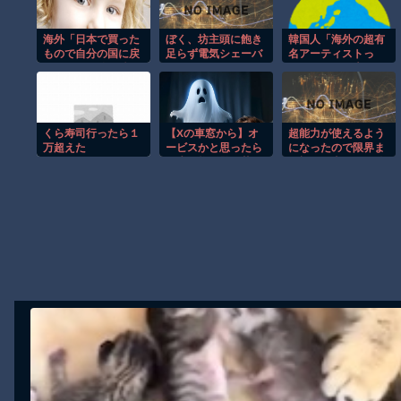
【動画】地震発生時の熊本総合病院の手術室の様子が(((ﾟДﾟ)))
海外「日本で買った
ぼく、坊主頭に飽き
韓国人「海外の超有
【動画】野菜売りのおじさんにドローンを特攻させるおそロシア。
もので自分の国に戻
足らず電気シェーバ
名アーティストっ
ってからも使い続け
ーでスキンヘッドに
て、なんで日本には
【動画】首都高で4tトラックが原因の玉突き事故に巻き込まれた軽
てるものってあ
してしまう
訪れるのに、我が国
【朗報】大人気漫画「GANTZ」がAmazonでなんと全巻100円ｗ
る？」
には全く来てくれな
いんだ・・・？」
まだ墓石があるだけマシと見るべきか。今はもう合葬墓ばかり
くら寿司行ったら１
【Xの車窓から】オ
超能力が使えるよう
【動画】新型のさすまた、限界突破ｗｗｗｗｗｗ
万超えた
ービスかと思ったら
になったので限界ま
野生の炊飯器で草
で極める事にした件
【謎】広島県が頑なに「はだしのゲンコラボ喫茶」をやらない理由
ほか
その２
Powered by livedoor 相互RSS