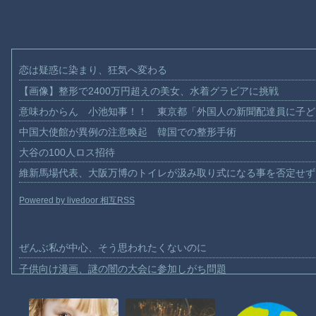
恋は疑惑に染まり、狂気へ変わる
【画像】整形で2400万円超えの美女、水着グラビアに挑戦
意味わからん 小池知事！！ 東京都「外国人の新聞配達員に子ど
中国大使館が異例の注意喚起 韓国での整形手術
大谷の100人ロス招待
維新馬場代表、大阪万博のトイレが汲み取り式になる事を否定せず
Powered by livedoor 相互RSS
ぜんぶ私が中心、そう思われたくないのに
子供向け漫画、謎の闇の大会に参加しがち問題
【動画】ロシアの空挺兵、パラシュートが開かずに墜落してしまう
【動画】両方馬鹿（笑）ミニストップでトラックと衝突したドラレ