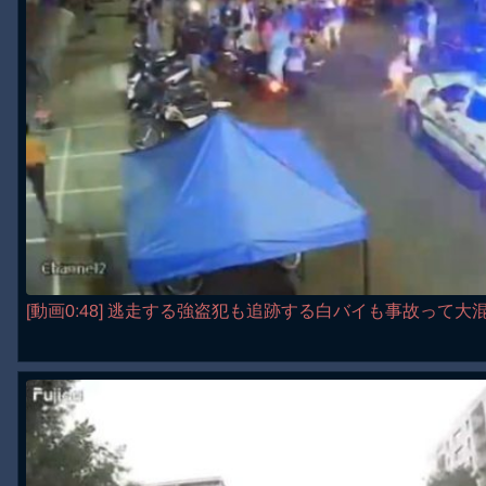
[動画0:48] 逃走する強盗犯も追跡する白バイも事故って大