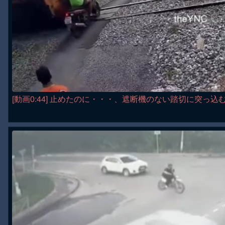
[動画0:44] 止めたのに・・・、遮断機のない踏切に突っ