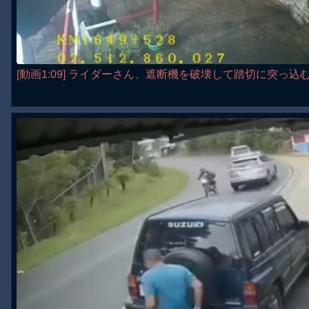
[動画1:09] ライダーさん、遮断機を破壊して踏切に突っ込