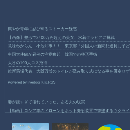
爽やか青年に忍び寄るストーカー疑惑
【画像】整形で2400万円超えの美女、水着グラビアに挑戦
意味わからん 小池知事！！ 東京都「外国人の新聞配達員に子ど
中国大使館が異例の注意喚起 韓国での整形手術
大谷の100人ロス招待
維新馬場代表、大阪万博のトイレが汲み取り式になる事を否定せず
Powered by livedoor 相互RSS
妻が嫌すぎて壊れていった、ある夫の現実
【動画】ロシア軍のドローンをネット発射装置で撃墜するウクライ
【動画】逃げる判断はやっ！埼玉でスマホ運転のプリウスに当て逃
【動画】よく助けられたな。岐阜の川で外国人が溺れてしまう事故