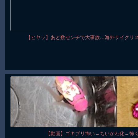
【ヒヤッ】あと数センチで大事故…海外サイクリ
【動画】ゴキブリ怖い→ちいかわ化→怖