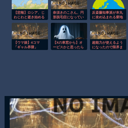
渡邊渚さん「私がPTSDと診断された当時、世間はまだPTSDと
【悲報】ロシア、じ
奈須きのこさん、円
反斎藤知事派が本丸
【動画】自動ドアの仕組みを理解した富山のツバメが賢い。
わじわと逝き始める
形脱毛症になってい
に攻め込まれる窮地
た…
に突入、「ようやく
【朗報】Amazon、汗が飛び散る灼熱の「マンガ毎週末セール（5
反撃のターンやね」
【動画】高速道路を走行中の車からリアガラスが飛んでくる事故(ﾟo
と手際の良さに感心
する人が続出中
子供向け漫画、謎の闇の大会に参加しがち問題
【ウマ娘】4コマ
【Xの車窓から】オ
超能力が使えるよう
【朗報】大人気漫画「GANTZ」がAmazonでなんと全巻100円ｗ
「ギャル界隈」
ービスかと思ったら
になったので限界ま
野生の炊飯器で草
で極める事にした件
まだ墓石があるだけマシと見るべきか。今はもう合葬墓ばかり
ほか
その２
Powered by livedoor 相互RSS