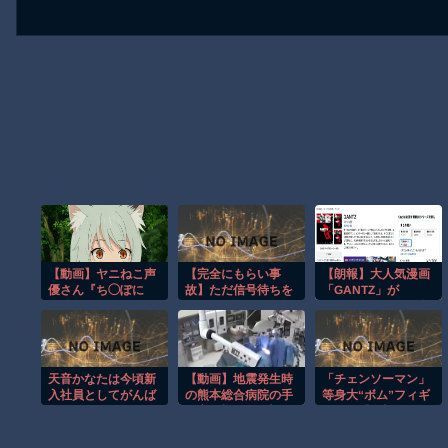
【動画】ヤニねこ声
【完全にもらい事
【朗報】大人気漫画
優さん『ち◯ぽに
故】ただ信号待ちを
「GANTZ」が
ゃ』
していただけなの
Amazonでなんと全
に…こんなの避けら
巻100円ｗｗｗｗｗ
れる!?
ｗ
天音かなたは今頃新
【動画】地震発生時
「チェンソーマン」
入社員としてがんば
の熊本総合病院の手
等身大“ボム”フィギ
ってるのかな
術室の様子が(((ﾟ
ュアや「進撃の巨
Дﾟ)))
人」“地鳴らし”再現
も!?「MAPPA