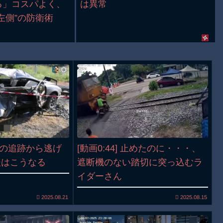
る」コスパよく、
は異常
左側”の防衛術
警察の追跡から逃げ
[動画0:44] 止めたのに・・・、
後はこうなる
遮断機のない踏切に突っ込むラ
イダーさん
2025.08.21
2025.08.15