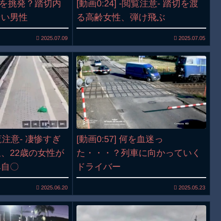
列車を挑発？踏切内
[動画0:24] -閲覧注意- 踏切を渡
ない男性
る高齢女性、弾け飛ぶ
2025.07.09
2025.07.05
閲覧注意- 凄惨すぎ
[動画0:57] 何を血迷っ
、22歳の女性が
た・・・？列車に向かっていく
み自〇
ドライバー
2025.06.20
2025.05.23