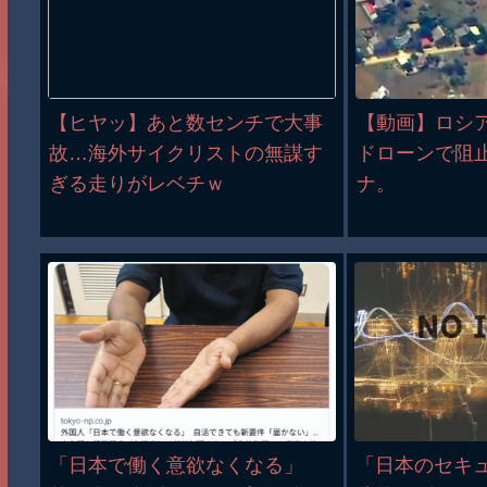
【ヒヤッ】あと数センチで大事
【動画】ロシ
故…海外サイクリストの無謀す
ドローンで阻
ぎる走りがレベチｗ
ナ。
「日本で働く意欲なくなる」
「日本のセキ