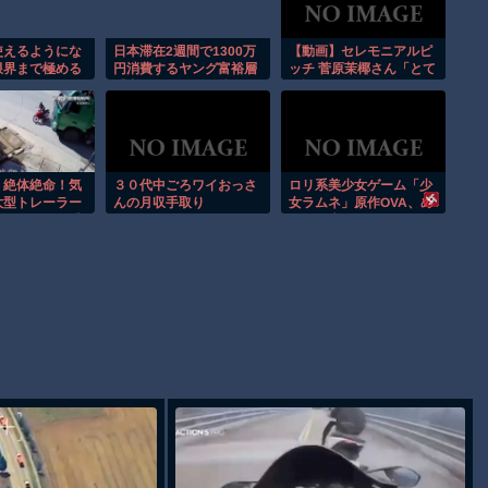
いう思惑がひし
がねえ
使えるようにな
日本滞在2週間で1300万
【動画】セレモニアルピ
限界まで極める
円消費するヤング富裕層
ッチ 菅原茉椰さん「とて
 その２
「中国で人民元を稼ぎ、
も悔しいです」7月1日
安い日本で使う。最高」
(火)「東北楽天ゴールデ
ンイーグルス×千葉ロッ
テマリーンズ」
0] 絶体絶命！気
３０代中ごろワイおっさ
ロリ系美少女ゲーム「少
大型トレーラー
んの月収手取り
女ラムネ」原作OVA、め
にいたバイク乗
っちゃ売れる