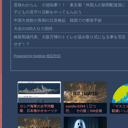
意味わからん 小池知事！！ 東京都「外国人の新聞配達員に
子どもの見守り活動をやってもらおう
中国大使館が異例の注意喚起 韓国での整形手術
大谷の100人ロス招待
維新馬場代表、大阪万博のトイレが汲み取り式になる事を否定
せず！？
Powered by livedoor 相互RSS
ロシア海軍の太平洋艦
sandw-0294｜三つ
「マスコ
隊、日本海やオホーツク
巴、、その後｜SW企画
勘違いっ
海で軍事演習開始…ウク
｜ ウェット＆メッシー
と報ステ
ライナ支援続ける日本を
の台詞に
威嚇か！
市とトラ