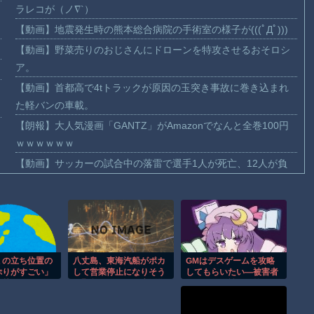
ラレコが（ノ∇`）
【動画】地震発生時の熊本総合病院の手術室の様子が(((ﾟДﾟ)))
【動画】野菜売りのおじさんにドローンを特攻させるおそロシ
ア。
【動画】首都高で4tトラックが原因の玉突き事故に巻き込まれ
た軽バンの車載。
【朗報】大人気漫画「GANTZ」がAmazonでなんと全巻100円
ｗｗｗｗｗｗ
【動画】サッカーの試合中の落雷で選手1人が死亡、12人が負
傷した事故。
まだ墓石があるだけマシと見るべきか。今はもう合葬墓ばかり
【動画】新型のさすまた、限界突破ｗｗｗｗｗｗ
【謎】広島県が頑なに「はだしのゲンコラボ喫茶」をやらない
理由
ミの立ち位置の
八丈島、東海汽船がポカ
GMはデスゲームを攻略
ぷりがすごい」
して営業停止になりそう
してもらいたい―被害者
ヒロインが死ぬアニメって四月は君の嘘くらいしかないような
大越キャスター
で緊急アピール。生活物
たちの頭脳戦― 第150
視聴者絶句、高
資が届かなくなるかも。
話前編
ンプを同列視さ
アシタバ以外に食うもの
Powered by livedoor 相互RSS