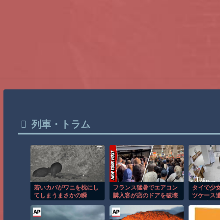
列車・トラム
若いカバがワニを枕にし
フランス猛暑でエアコン
タイで少
てしまうまさかの瞬
購入客が店のドアを破壊
ツケース
間！！
し殺到！！
男が映る