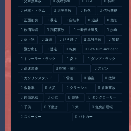
交差点事故
横断歩道
バス
横転
列車・トラム
追突事故
信号無視
転落
正面衝突
自転車
暴走
追越
踏切
一時停止違反
飲酒運転
踏切事故
歩道
ひき逃げ
単独事故
落下物
爆発
警察
Left-Turn-Accident
飛び出し
逃走
転倒
トレーラートラック
ダンプトラック
炎上
喧嘩・暴行
高速道路
スピン
ガソリンスタンド
雪道
強盗
故障
クラッシュ
多重事故
救急車
火災
タンクローリー
路面凍結
少女
倒壊
無免許運転
下敷き
子供
犬
スクーター
パトカー