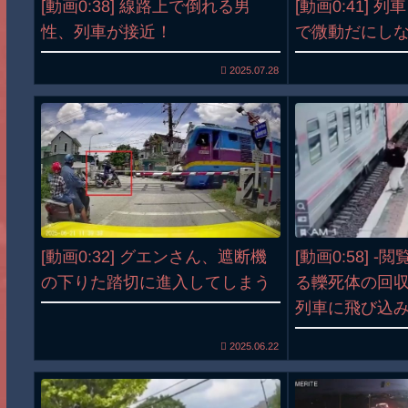
[動画0:38] 線路上で倒れる男
[動画0:41] 
性、列車が接近！
で微動だにし
2025.07.28
[動画0:32] グエンさん、遮断機
[動画0:58] -
の下りた踏切に進入してしまう
る轢死体の回収
列車に飛び込
2025.06.22