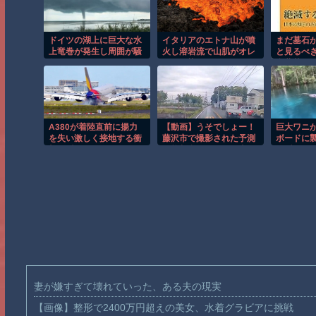
ドイツの湖上に巨大な水
イタリアのエトナ山が噴
まだ墓石
上竜巻が発生し周囲が騒
火し溶岩流で山肌がオレ
と見るべ
然！！
ンジに染まる！！
合葬墓ば
A380が着陸直前に揚力
【動画】うそでしょー！
巨大ワニ
を失い激しく接地する衝
藤沢市で撮影された予測
ボードに
撃の瞬間！！
可能割合が気になる事故
の瞬間！
のドラレコ。
妻が嫌すぎて壊れていった、ある夫の現実
【画像】整形で2400万円超えの美女、水着グラビアに挑戦