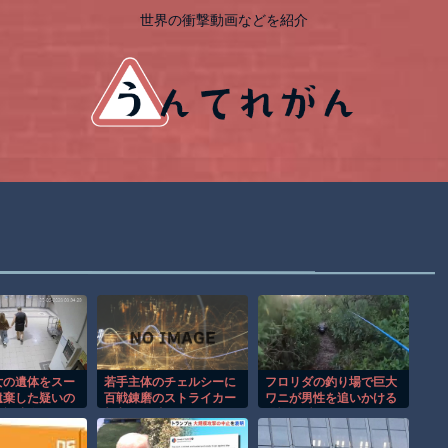
世界の衝撃動画などを紹介
女の遺体をスー
若手主体のチェルシーに
フロリダの釣り場で巨大
遺棄した疑いの
百戦錬磨のストライカー
ワニが男性を追いかける
監視映像。
加入！35歳ウェルベック
恐怖の瞬間！！
獲得を発表