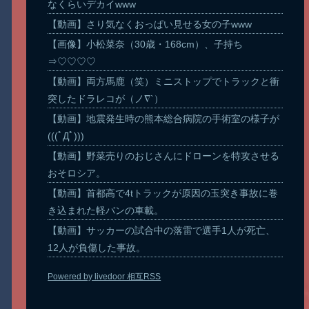
なくらいデカイwww
【動画】さり気なくおっぱい見せる女の子www
【画像】小松菜奈（30歳・168cm）、子持ち
⇒♡♡♡♡
【動画】両方馬鹿（笑）ミニストップでトラックと衝
突したドラレコが（ノ∇`）
【動画】地震発生時の熊本総合病院の手術室の様子が
(((ﾟДﾟ)))
【動画】野菜売りのおじさんにドローンを特攻させる
おそロシア。
【動画】首都高で4tトラックが原因の玉突き事故に巻
き込まれた軽バンの車載。
【動画】サッカーの試合中の落雷で選手1人が死亡、
12人が負傷した事故。
Powered by livedoor 相互RSS