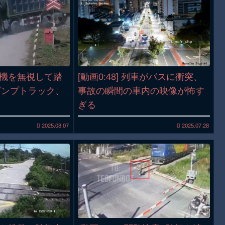
警報機を無視して踏
[動画0:48] 列車がバスに衝突、
ダンプトラック、
事故の瞬間の車内の映像が怖す
る
ぎる
2025.08.07
2025.07.28