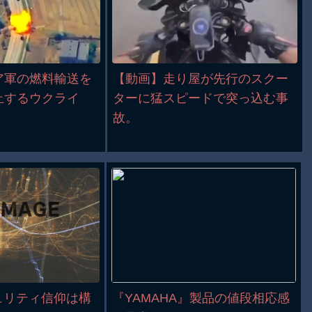
ア軍の燃料輸送を
【動画】走り屋が先行のスクー
止するウクライ
ターに猛スピードで突っ込む事
故。
ュリティ信仰は構
『YAMAHA』製品の値段相応感