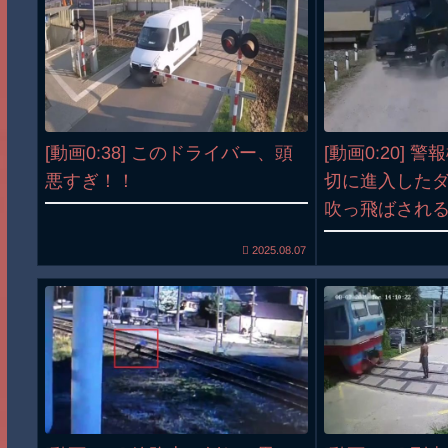
[動画0:38] このドライバー、頭
[動画0:20] 
悪すぎ！！
切に進入した
吹っ飛ばされ
2025.08.07