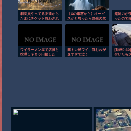
せようと
ひしと
劇団員やってる友達から
【Xの車窓から】オービ
超能力が
たまにチケット買わされ
スかと思ったら野生の炊
ったので
るから見に行くんやけど
飯器で草 ほか
事にした件
さ・・・
ワイラーメン屋で店員と
筋トレ民ワイ、鶏むねが
[動画0:3
喧嘩し９００円損した
臭すぎて泣く
付いたら
の目の前
り