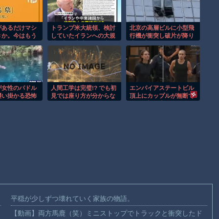
があるだけマシ
トランプ米大統領、検討
北京の高層ビルに小型飛
きか。今はもう
していたイランへの大規
行機が衝突し破片が降り
かり
模攻撃を中止すると表
注ぐ瞬間！！
明！
が女性のパドル
人間工学は完璧!? でも初
エンパイアステートビル
襲い掛かる恐怖
見では座り方が分からな
頂上にカップルが無断で
！
そうな椅子がこちらｗ
登る衝撃の事件！！
平穏が少しずつ壊れていく家族の物語。
【動画】両方馬鹿（笑）ミニストップでトラックと衝突したド