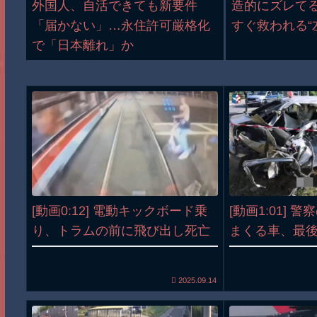
外国人、自活できても新要件
造的にズレて
「届かない」…永住許可厳格化
すぐ救われる“
で「日本離れ」か
[動画0:12] 電動キックボード乗
[動画1:01] 
り、トラムの前に飛び出し死亡
まくる車、最
2025.09.14