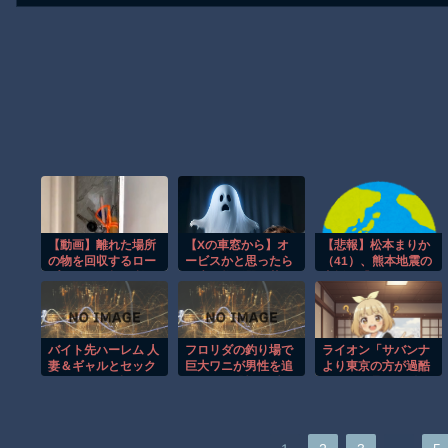
【動画】離れた場所
【Xの車窓から】オ
【悲報】松本まりか
の物を回収するロー
ービスかと思ったら
（41）、熊本地震の
プワークが超便利で
野生の炊飯器で草
支援で『とんでもな
覚えたい。
ほか
い動画』を公開して
しまう！！！！！！
バイト先ハーレム 人
フロリダの釣り場で
ライオン「サバンナ
妻＆ギャルとセック
巨大ワニが男性を追
より東京の方が過酷
スしまくれた話
いかける恐怖の瞬
です女」暑さに耐え
間！！
られず3頭亡くなる