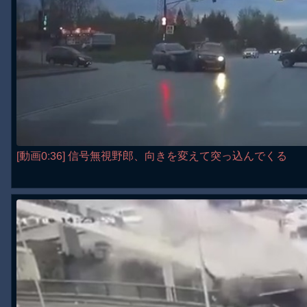
[動画0:36] 信号無視野郎、向きを変えて突っ込んでくる