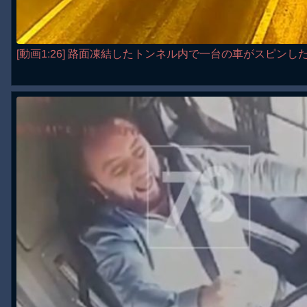
[動画1:26] 路面凍結したトンネル内で一台の車がスピンし