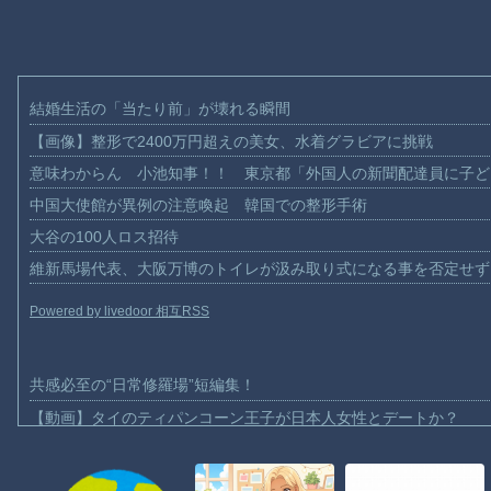
結婚生活の「当たり前」が壊れる瞬間
【画像】整形で2400万円超えの美女、水着グラビアに挑戦
意味わからん 小池知事！！ 東京都「外国人の新聞配達員に子ど
中国大使館が異例の注意喚起 韓国での整形手術
大谷の100人ロス招待
維新馬場代表、大阪万博のトイレが汲み取り式になる事を否定せず
Powered by livedoor 相互RSS
共感必至の“日常修羅場”短編集！
【動画】タイのティパンコーン王子が日本人女性とデートか？
お前らがメイドイン韓国で認めてるもの 「キムチ」あと3つは？
AmazonのアツさMax！心も踊る「マンガ毎週末セール（50%還