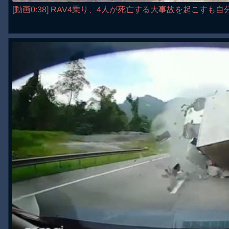
[動画0:38] RAV4乗り、4人が死亡する大事故を起こすも