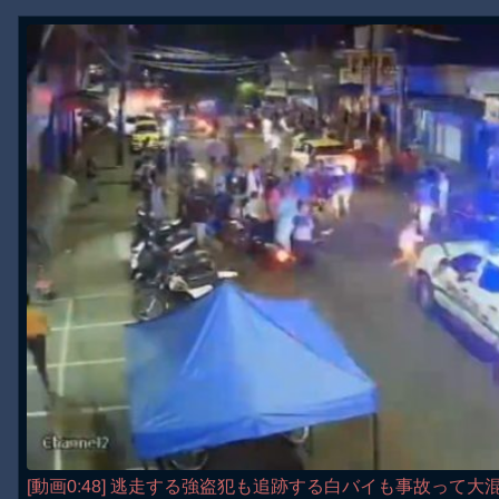
[動画0:48] 逃走する強盗犯も追跡する白バイも事故って大