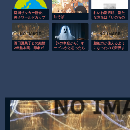
【動画】これはお見事。中国重慶市で珍しい事故が撮影される。
韓国サッカー協会、
れいわ新選組、新た
【画像】十二支合体！！ところでその前足、猫じゃね？
油そば
男子ワールドカップ
な党名は「いのちの
予選における外国人
党」 略称は「いの
【動画】ロシア軍のドローンをネット発射装置で撃墜するウクライ
審判への性接待疑惑
ち」
【動画】逃げる判断はやっ！埼玉でスマホ運転のプリウスに当て逃
が浮上…よみがえる
2002W杯の悪夢[海
【動画】よく助けられたな。岐阜の川で外国人が溺れてしまう事故
外の反応]
百田夏菜子との結婚
【Xの車窓から】オ
超能力が使えるよう
渡邊渚さん「私がPTSDと診断された当時、世間はまだPTSDと
2年堂本剛、印象ガ
ービスかと思ったら
になったので限界ま
ラリな姿に「匂わせ
野生の炊飯器で草
で極める事にした件
【朗報】Amazon、汗が飛び散る灼熱の「マンガ毎週末セール（5
なの？」※私の本音
ほか
その２
Powered by livedoor 相互RSS