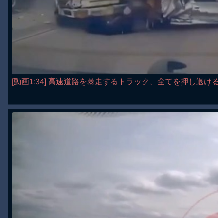
[動画1:34] 高速道路を暴走するトラック、全てを押し退け