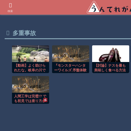
世界の衝撃動画などを紹介
検索
多重事故
【討論】ナスを最も
【動画】よく助けら
『モンスターハンタ
れたな。岐阜の川で
ーワイルズ 序盤体験
美味しく食べる方法
外国人が溺れてしま
版』配信記念キャン
う事故。
ペーンを開催！
人間工学は完璧!? で
も初見では座り方が
分からなそうな椅子
がこちらｗ