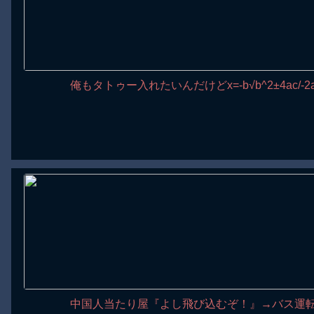
俺もタトゥー入れたいんだけどx=-b√b^2±4ac/-2aか
中国人当たり屋『よし飛び込むぞ！』→バス運