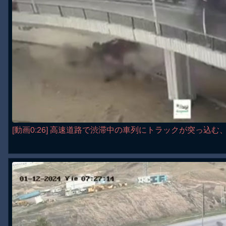
[動画0:26] 高速道路で渋滞中の車列にトラックが突っ込む