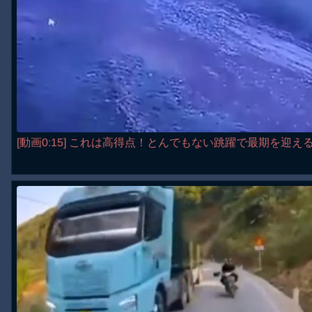
[動画0:15] これは高得点！とんでもない跳躍で最期を迎え