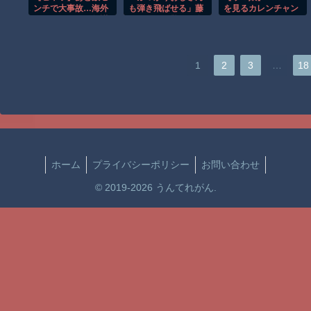
り」
ンチで大事故…海外
も弾き飛ばせる」藤
を見るカレンチャン
サイクリストの無謀
田シオン〝驚異の食
すぎる走りがレベチ
事〟に反響「美味し
ｗ
そうに食べる人めっ
ちゃ好きです」「胃
腸が強くてうらやま
…
1
2
3
18
しい」の声
ホーム
プライバシーポリシー
お問い合わせ
© 2019-2026 うんてれがん.