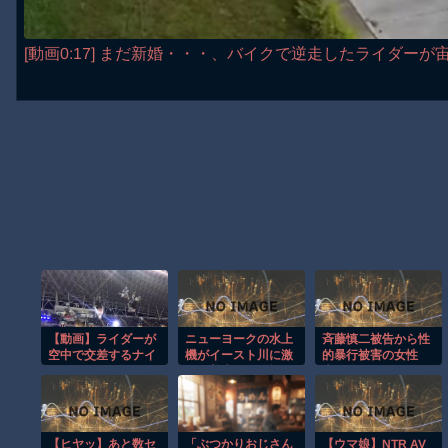
[動画0:17] まだ新婚・・・、バイクで逆走したライダーが
【動画】ライダーが
ニューヨークの水上
斉藤慎二被告から性
空中で交差するナイ
機がイースト川に激
的暴行被害の女性
トロサーカスのスタ
しく着水する恐怖の
事件後にバウムクー
ントがクレイジー。
瞬間！！
ヘン店を経営や
TikTokでライブ配信
する姿に「言葉にで
きない悔しさと怒
【ヒヤッ】あと数セ
「ぶつかりおじさん
【ウマ娘】NTR AV