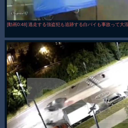
[動画0:48] 逃走する強盗犯も追跡する白バイも事故って大