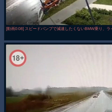
[動画0:08] スピードバンプで減速したくないBMW乗り、