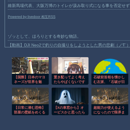
維新馬場代表、大阪万博のトイレが汲み取り式になる事を否定せず
Powered by livedoor 相互RSS
ゾッとして、ほろりとする奇妙な物語。
【動画】DJI Neo2で釣りの自撮りをしようとした男の悲劇（ノ∇`
【動画】タイのティパンコーン王子が日本人女性とデートか？
お前らがメイドイン韓国で認めてるもの 「キムチ」あと3つは？
AmazonのアツさMax！心も踊る「マンガ毎週末セール（50%還
【国際】日本のマヨ
置き配ってよく考え
石破前首相を懐かし
【動画】これはお見事。中国重慶市で珍しい事故が撮影される。
ネーズが世界を魅
たらやばくないです
む左派、「石破が日
了 「ソース類」の
か？
本国民から支持され
【画像】十二支合体！！ところでその前足、猫じゃね？
輸出額が過去最高を
まくっていた」と主
【動画】ロシア軍のドローンをネット発射装置で撃墜するウクライ
更新 人気の裏には
張してしまうも……
卵黄のコク アメリ
【動画】逃げる判断はやっ！埼玉でスマホ運転のプリウスに当て逃
カでは“日本風”が誕
【日常に潜む恐怖】
【Xの車窓から】オ
超能力が使えるよう
生
渡邊渚さん「私がPTSDと診断された当時、世間はまだPTSDと
部屋の壁紙をめくる
ービスかと思ったら
になったので限界ま
と・・・。
野生の炊飯器で草
で極める事にした件
【朗報】Amazon、汗が飛び散る灼熱の「マンガ毎週末セール（5
ほか
その２