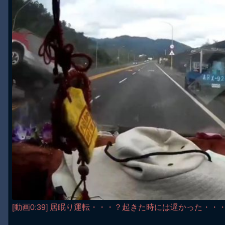
[動画0:39] 居眠り運転・・・？起きた時には遅かった・・