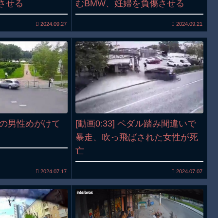
させる
むBMW、妊婦を負傷させる
2024.09.27
2024.09.21
歩道の男性めがけて
[動画0:33] ペダル踏み間違いで
暴走、吹っ飛ばされた女性が死
亡
2024.07.17
2024.07.07