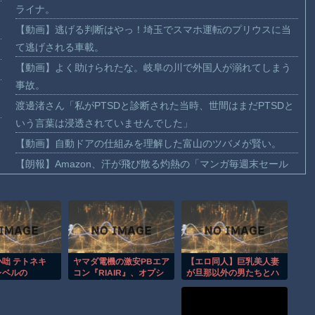
ライナ。
【動画】逃げる判断はやっ！埼玉でスマホ運転のプリウスに当
て逃げされる車載。
【動画】よく助けられたな。岐阜の川で外国人が溺れてしまう
事故。
渡邊渚さん「私がPTSDと診断された当時、世間はまだPTSDと
いう言葉は浸透されていませんでした」
【動画】自動ドアの仕組みを理解した富山のツバメが賢い。
【朗報】Amazon、汗が飛び散る灼熱の「マンガ毎週末セール
（50%還元）」を開催！
【動画】高速道路を走行中の車からリアガラスが飛んでくる事
故(ﾟoﾟ)
子供向け漫画、謎の闇の大会に参加しがち問題
【朗報】大人気漫画「GANTZ」がAmazonでなんと全巻100円
咄 テトネキ
ヤマダ電機の激安PBエア
【エロ同人】巨乳美人妻
レベルの
コン『RIAIR』、オプシ
が旦那以外の男たちとハ
ｗｗｗｗｗｗ
ョンに製氷機能も付いて
ーレムで中出しフェラ三
た模様www
昧する夜の情事ｗ
まだ墓石があるだけマシと見るべきか。今はもう合葬墓ばかり