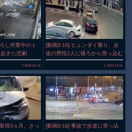
荷降ろし作業中のト
[動画0:10] ヒュンダイ乗り、歩
に起きた悲劇
道の男性2人に後ろから突っ込む
2025.01.13
2024.12.16
免許取得3ヵ月、さっ
[動画0:16] 事故で歩道に突っ込