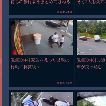
待ちの歩行者をまとめてはねる
そく2人を死亡
2024.12.08
[動画0:44] 家族を救った父親の
[動画0:48] 
行動に称賛続々
車が突っ込む
2024.09.02