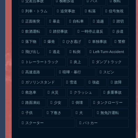
交差点事故
横断歩道
バス
横転
列車・トラム
追突事故
信号無視
転落
正面衝突
自転車
暴走
追越
踏切
一時停止違反
飲酒運転
踏切事故
歩道
ひき逃げ
単独事故
落下物
爆発
警察
Left-Turn-Accident
飛び出し
逃走
転倒
トレーラートラック
ダンプトラック
炎上
喧嘩・暴行
高速道路
スピン
ガソリンスタンド
雪道
強盗
故障
クラッシュ
多重事故
救急車
火災
タンクローリー
路面凍結
少女
倒壊
無免許運転
下敷き
子供
犬
スクーター
パトカー