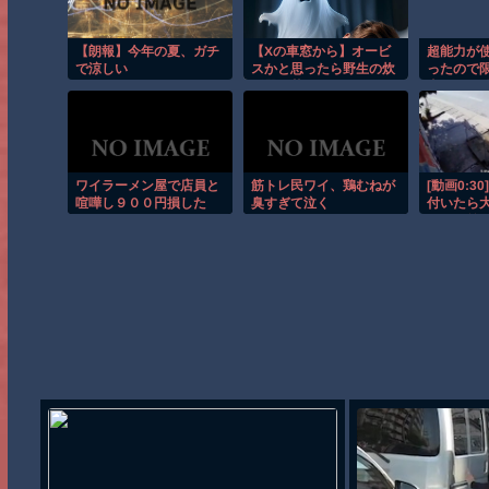
た」[8/7]
【朗報】今年の夏、ガチ
【Xの車窓から】オービ
超能力が
で涼しい
スかと思ったら野生の炊
ったので
飯器で草 ほか
事にした件
ワイラーメン屋で店員と
筋トレ民ワイ、鶏むねが
[動画0:3
喧嘩し９００円損した
臭すぎて泣く
付いたら
の目の前
り