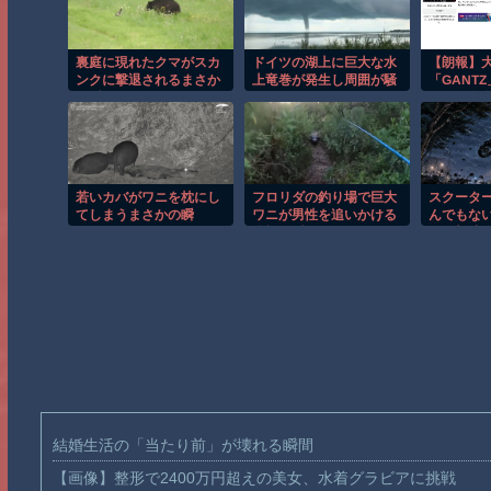
裏庭に現れたクマがスカ
ドイツの湖上に巨大な水
【朗報】
ンクに撃退されるまさか
上竜巻が発生し周囲が騒
「GANTZ
の瞬間！！
然！！
なんと全巻
ｗｗｗ
若いカバがワニを枕にし
フロリダの釣り場で巨大
スクーター
てしまうまさかの瞬
ワニが男性を追いかける
んでもな
間！！
恐怖の瞬間！！
う衝撃映
結婚生活の「当たり前」が壊れる瞬間
【画像】整形で2400万円超えの美女、水着グラビアに挑戦