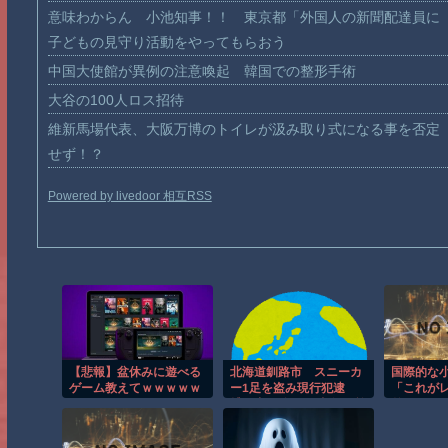
意味わからん 小池知事！！ 東京都「外国人の新聞配達員に
子どもの見守り活動をやってもらおう
中国大使館が異例の注意喚起 韓国での整形手術
大谷の100人ロス招待
維新馬場代表、大阪万博のトイレが汲み取り式になる事を否定
せず！？
Powered by livedoor 相互RSS
【悲報】盆休みに遊べる
北海道釧路市 スニーカ
国際的な小
ゲーム教えてｗｗｗｗｗ
ー1足を盗み現行犯逮
「これが
ｗｗｗｗｗ
捕 中国籍の50歳女、所
差……」
持金は4万円「後でお金
を払えば許されると思っ