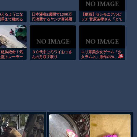
Powered by livedoor 相互RSS
使えるようにな
日本滞在2週間で1300万
【動画】セレモニアルピ
限界まで極める
円消費するヤング富裕層
ッチ 菅原茉椰さん「とて
 その２
「中国で人民元を稼ぎ、
も悔しいです」7月1日
安い日本で使う。最高」
(火)「東北楽天ゴールデ
ンイーグルス×千葉ロッ
テマリーンズ」
0] 絶体絶命！気
３０代中ごろワイおっさ
ロリ系美少女ゲーム「少
大型トレーラー
んの月収手取り
女ラムネ」原作OVA、め
にいたバイク乗
っちゃ売れる