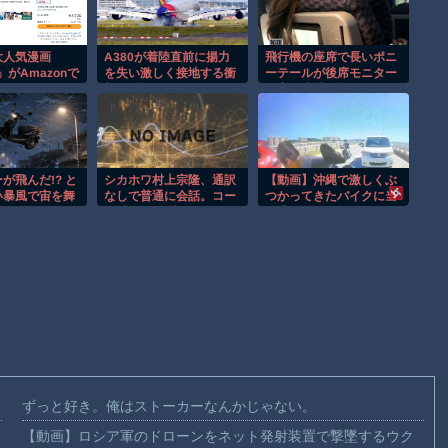
大人気漫画
A380が着陸直前に揚力
飛行機の座席で長いポニ
」がAmazonで
を失い激しく接地する衝
ーテールが後席モニター
100円ｗｗｗ
撃の瞬間！！
を塞ぐ迷惑行為！！
が飛んだ!? と
シカホワ村上宗隆、通訳
【動画】沖縄で激しくぶ
い暴風で宙を舞
なしで普通に会話。コー
つかってきたバイクに当
像ｗ
チ「今10段階で6ぐら
て逃げされてしまうドラ
い。来た時は0だった」
レコ。
ずっと好き。俺はストーカーなんかじゃない。
【動画】ロシア軍のドローンをネット発射装置で撃墜するウク