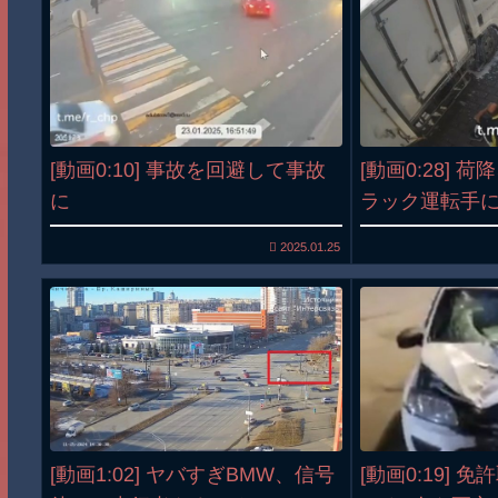
[動画0:10] 事故を回避して事故
[動画0:28] 
に
ラック運転手
2025.01.25
[動画1:02] ヤバすぎBMW、信号
[動画0:19] 