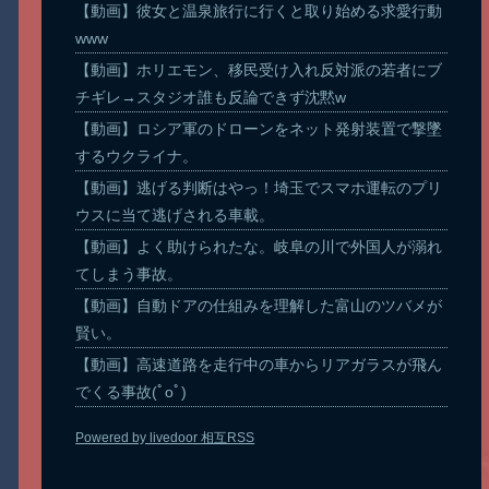
【動画】彼女と温泉旅行に行くと取り始める求愛行動
www
【動画】ホリエモン、移民受け入れ反対派の若者にブ
チギレ→スタジオ誰も反論できず沈黙w
【動画】ロシア軍のドローンをネット発射装置で撃墜
するウクライナ。
【動画】逃げる判断はやっ！埼玉でスマホ運転のプリ
ウスに当て逃げされる車載。
【動画】よく助けられたな。岐阜の川で外国人が溺れ
てしまう事故。
【動画】自動ドアの仕組みを理解した富山のツバメが
賢い。
【動画】高速道路を走行中の車からリアガラスが飛ん
でくる事故(ﾟoﾟ)
Powered by livedoor 相互RSS