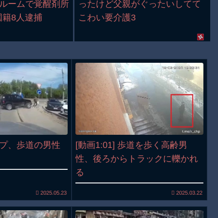
Pルームで覚醒剤所
ったけど父親がぐったいしてて
国籍8人逮捕
こわい要介護3
ジープ、歩道の男性
[動画1:01] 歩道を歩く高齢男
性、後ろからトラックに轢かれ
る
2025.05.23
2025.03.22