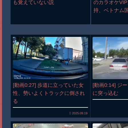
も覚えていない説
のカラオケVI
持、ベトナム
[動画0:27] 歩道に立っていた女
[動画0:14] 
性、勢いよくトラックに倒され
に突っ込む
る
2025.09.19