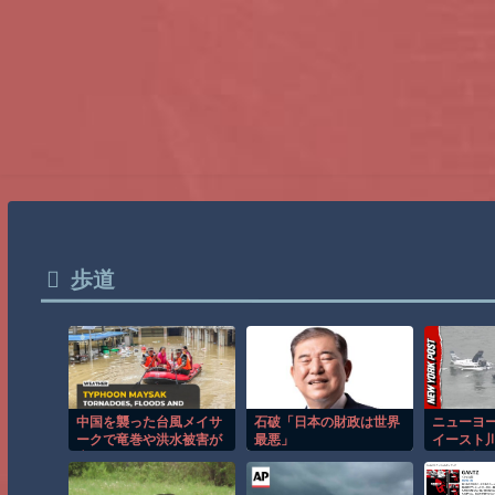
歩道
中国を襲った台風メイサ
石破「日本の財政は世界
ニューヨ
ークで竜巻や洪水被害が
最悪」
イースト
広がる！！
する恐怖