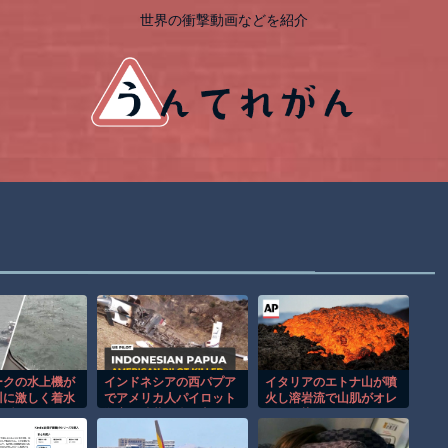
世界の衝撃動画などを紹介
ークの水上機が
インドネシアの西パプア
イタリアのエトナ山が噴
川に激しく着水
でアメリカ人パイロット
火し溶岩流で山肌がオレ
の瞬間！！
殺害を武装組織が主張。
ンジに染まる！！