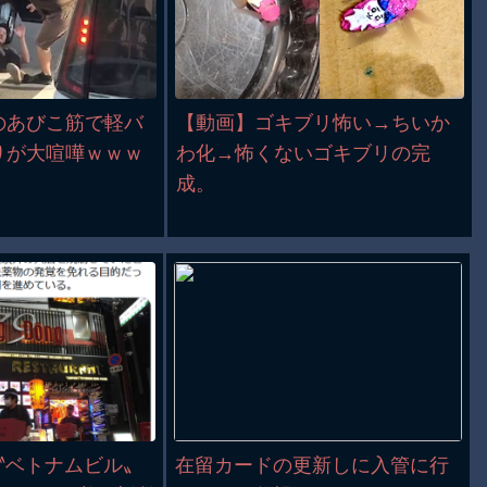
のあびこ筋で軽バ
【動画】ゴキブリ怖い→ちいか
りが大喧嘩ｗｗｗ
わ化→怖くないゴキブリの完
成。
〝ベトナムビル〟
在留カードの更新しに入管に行