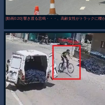
[動画0:20] 響き渡る悲鳴・・・、高齢女性がトラックに