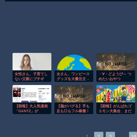
女性さん、子育てし
女さん、ワンピース
・∀・どようび～ つ
ない父親にブチギ
グッズを大量注文→
めたいおやつ
レ！声の限り叫
全キャンセルで逮捕
ぶ！！→ｗｗｗｗ
ｗｗｗ
【朗報】大人気漫画
【脳がバグる】手も
【朗報】がんばれゴ
「GANTZ」が
足も口もフル稼働！
エモン大集合、まだ
Amazonでなんと全
ワンマンバンドが異
頑張っている
巻100円ｗｗｗｗｗ
次元すぎたｗ
ｗ
…
1
2
3
14