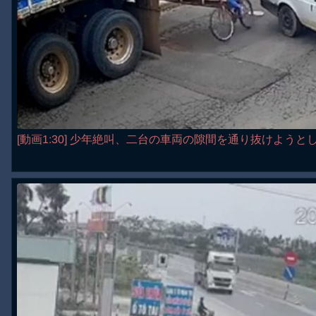
[動画1:30] 少年絶叫、二台の車両の隙間を通り抜けようと