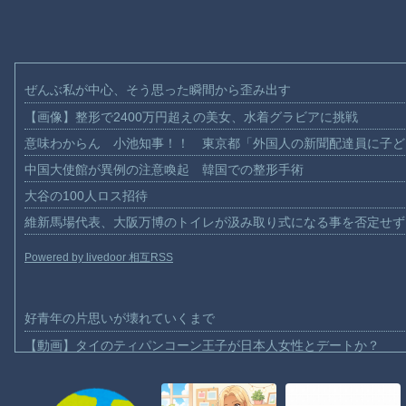
ぜんぶ私が中心、そう思った瞬間から歪み出す
【画像】整形で2400万円超えの美女、水着グラビアに挑戦
意味わからん 小池知事！！ 東京都「外国人の新聞配達員に子ど
中国大使館が異例の注意喚起 韓国での整形手術
大谷の100人ロス招待
維新馬場代表、大阪万博のトイレが汲み取り式になる事を否定せず
Powered by livedoor 相互RSS
好青年の片思いが壊れていくまで
【動画】タイのティパンコーン王子が日本人女性とデートか？
お前らがメイドイン韓国で認めてるもの 「キムチ」あと3つは？
AmazonのアツさMax！心も踊る「マンガ毎週末セール（50%還