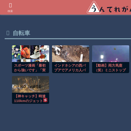
世界の衝撃動画などを紹介
検索
自転車
スポーツ漫画「最初
インドネシアの西パ
【動画】両方馬鹿
から強いです」「実
プアでアメリカ人パ
（笑）ミニストップ
は才能がありまし
イロット殺害を武装
でトラックと衝突し
組織が主張。
た」「他競技からの
たドラレコが（ノ
転向です」
∇`）
【神キャッチ】時速
110kmのジェットコ
ースターで飛んでき
た靴を奇跡のキャッ
チ！全員大歓喜ｗ