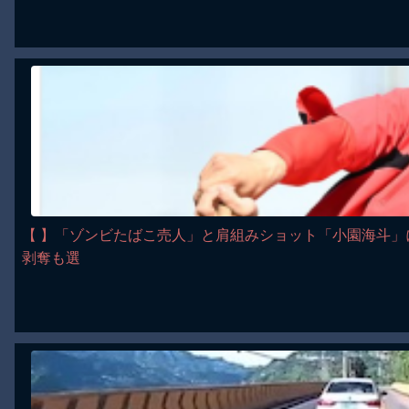
【 】「ゾンビたばこ売人」と肩組みショット「小園海斗」
剥奪も選