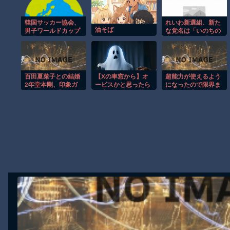
【動画】これはお見事。中国重慶市で珍しい事故が撮影される。
韓国サッカー協会、
れいわ新選組、新た
【画像】十二支合体！！ところでその前足、猫じゃね？
油そば
男子ワールドカップ
な党名は「いのちの
予選における外国人
党」 略称は「いの
【動画】ロシア軍のドローンをネット発射装置で撃墜するウクライ
審判への性接待疑惑
ち」
【動画】逃げる判断はやっ！埼玉でスマホ運転のプリウスに当て逃
が浮上…よみがえる
2002W杯の悪夢[海
【動画】よく助けられたな。岐阜の川で外国人が溺れてしまう事故
外の反応]
百田夏菜子との結婚
【Xの車窓から】オ
超能力が使えるよう
渡邊渚さん「私がPTSDと診断された当時、世間はまだPTSDと
2年堂本剛、印象ガ
ービスかと思ったら
になったので限界ま
ラリな姿に「匂わせ
野生の炊飯器で草
で極める事にした件
【朗報】Amazon、汗が飛び散る灼熱の「マンガ毎週末セール（5
なの？」※私の本音
ほか
その２
Powered by livedoor 相互RSS