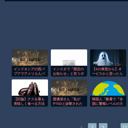
インドネシアの西パ
インスタで「閉店の
【Xの車窓から】オ
プアでアメリカ人パ
お知らせ」と言うポ
ービスかと思ったら
イロット殺害を武装
ストが流れてくるた
野生の炊飯器で草
組織が主張。
びに思う事がコレ…
ほか
【討論】ナスを最も
渡邊渚さん「私が
韓国人「酷暑で『全
美味しく食べる方法
PTSDと診断された
国に警報レベルの大
当時、世間はまだ
気質注意』…8月6日
PTSDという言葉は
も微小粒子状物質の
浸透されていません
濃度が『良好』を維
でした」
持…『ただし炎天下
はやはり危険だ』」
…
1
2
3
12