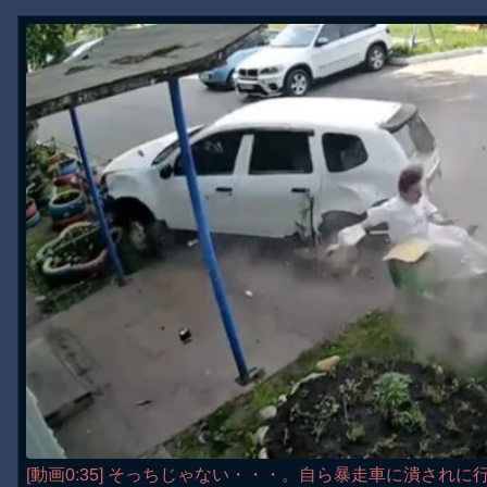
[動画0:35] そっちじゃない・・・。自ら暴走車に潰されに