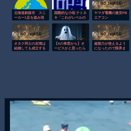
渡邊渚さん「私がPTSDと診断された当時、世間はまだPTSDと
北海道釧路市 スニ
国際的な小咄 テトネ
ヤマダ電機の激安PB
【動画】自動ドアの仕組みを理解した富山のツバメが賢い。
ーカー1足を盗み現
キ「これがレベルの
エアコン
行犯逮捕 中国籍の
差……」
『RIAIR』、オプシ
【朗報】Amazon、汗が飛び散る灼熱の「マンガ毎週末セール（5
50歳女、所持金は4
ョンに製氷機能も付
【動画】高速道路を走行中の車からリアガラスが飛んでくる事故(ﾟo
万円「後でお金を払
いてた模様www
えば許されると思っ
子供向け漫画、謎の闇の大会に参加しがち問題
た」[8/7]
オタク同士の友情は
【Xの車窓から】オ
超能力が使えるよう
【朗報】大人気漫画「GANTZ」がAmazonでなんと全巻100円ｗ
結婚しても成立する
ービスかと思ったら
になったので限界ま
よね？ 〜元・女友達
野生の炊飯器で草
で極める事にした件
まだ墓石があるだけマシと見るべきか。今はもう合葬墓ばかり
と不倫セックス〜｜
ほか
その２
くすりゆび｜
d_798067
Powered by livedoor 相互RSS