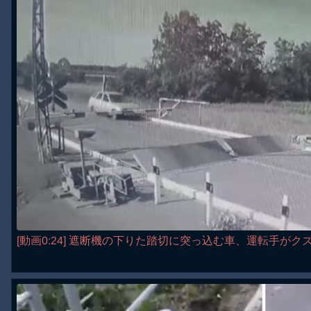
[動画0:24] 遮断機の下りた踏切に突っ込む車、運転手がク