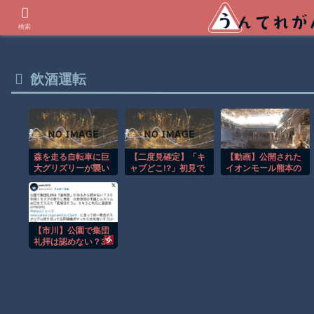
世界の衝撃動画などを紹介
検索
飲酒運転
【動画】公開された
森を走る自転車に巨
【二度見確定】「キ
大グリズリーが襲い
ャブどこ!?」初見で
イオンモール熊本の
掛かる恐怖のGoPro
全員が混乱する特殊
内部がエグい。
映像！！
トラックｗ【低す
ぎ】
【市川】公園で集団
礼拝は認めない？30
年続くモスクの祭り
に異変 元参政党の
市議とムスリムは
「直接話そ