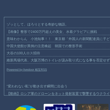
ゾッとして、ほろりとする奇妙な物語。
【画像】整形で2400万円超えの美女、水着グラビアに挑戦
意味わからん 小池知事！！ 東京都「外国人の新聞配達員に子ど
中国大使館が異例の注意喚起 韓国での整形手術
大谷の100人ロス招待
維新馬場代表、大阪万博のトイレが汲み取り式になる事を否定せず
Powered by livedoor 相互RSS
“変われない私”が動き出す瞬間に出会う
【動画】ロシア軍のドローンをネット発射装置で撃墜するウクライ
【動画】逃げる判断はやっ！埼玉でスマホ運転のプリウスに当て逃
【動画】よく助けられたな。岐阜の川で外国人が溺れてしまう事故