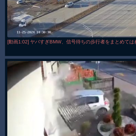
[動画1:02] ヤバすぎBMW、信号待ちの歩行者をまとめては