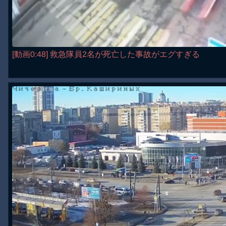
[動画0:48] 救急隊員2名が死亡した事故がエグすぎる