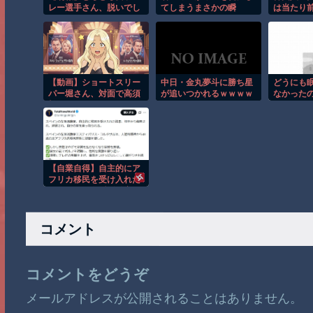
レー選手さん、脱いでし
てしまうまさかの瞬
は当たり
まう
間！！
こちら・
【動画】ショートスリー
中日・金丸夢斗に勝ち星
どうにも
パー堀さん、対面で高須
が追いつかれるｗｗｗｗ
なかった
幹弥にキレる
ｗｗ
たことがあ
景色を想
スすると眠
のを試し
た【再】
【自業自得】自主的にア
フリカ移民を受け入れた
スペインの左派活動家の
末路
コメント
コメントをどうぞ
メールアドレスが公開されることはありません。