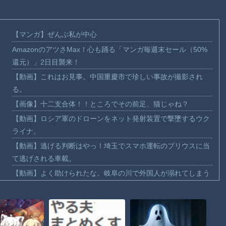
【マンガ】ぜんぶ私が中心
AmazonのアツさMax！心も踊る「マンガ毎週末セール（50%
還元）」2日目襲来！
【動画】これはお見事。中国重慶市で珍しい事故が撮影され
る。
【画像】十二支合体！！ところでその前足、猫じゃね？
【動画】ロシア軍のドローンをネット発射装置で撃墜するウク
ライナ。
【動画】逃げる判断はやっ！埼玉でスマホ運転のプリウスに当
て逃げされる車載。
【動画】よく助けられたな。岐阜の川で外国人が溺れてしまう
事故。
渡邊渚さん「私がPTSDと診断された当時、世間はまだPTSDと
いう言葉は浸透されていませんでした」