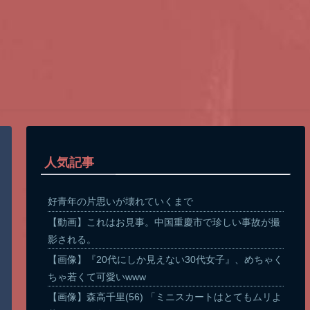
人気記事
好青年の片思いが壊れていくまで
【動画】これはお見事。中国重慶市で珍しい事故が撮
影される。
【画像】『20代にしか見えない30代女子』、めちゃく
ちゃ若くて可愛いwww
【画像】森高千里(56) 「ミニスカートはとてもムリよ