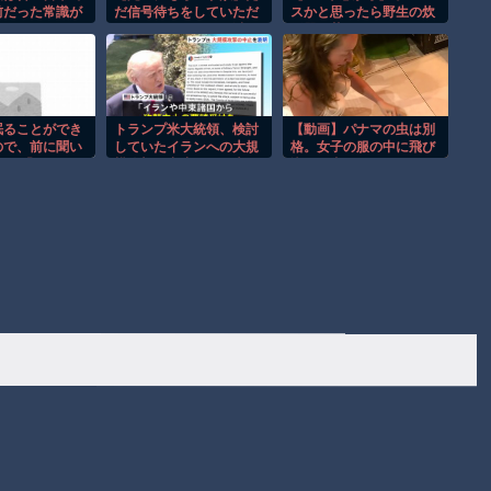
前だった常識が
だ信号待ちをしていただ
スかと思ったら野生の炊
・・」
けなのに…こんなの避け
飯器で草 ほか
られる!?
眠ることができ
トランプ米大統領、検討
【動画】パナマの虫は別
ので、前に聞い
していたイランへの大規
格。女子の服の中に飛び
る 「きれいな
模攻撃を中止すると表
込んだ虫がでかすぎて
像してリラック
明！
(°_°)
れる」 という
てみることにし