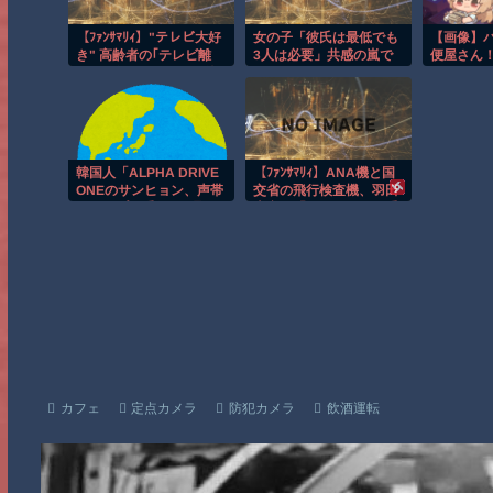
【ﾌｧﾝｻﾏﾘｨ】"テレビ大好
女の子「彼氏は最低でも
【画像】
き" 高齢者の｢テレビ離
3人は必要」共感の嵐で
便屋さん
れ｣が始まった…10代後
2.9万いいね
の賑やか
半〜20代の約7割が "ほ
着！白上
ぼ見ない" 衝撃の最新デ
ため
ータ…「洗脳プロパガン
ダで不快なレベル」
韓国人「ALPHA DRIVE
【ﾌｧﾝｻﾏﾘｨ】ANA機と国
ONEのサンヒョン、声帯
交省の飛行検査機、羽田
ポリープの手術…3週間
上空で「ニアミス」の重
の発声禁止で活動休止
大インシデント 衝突防
へ」
止装置が作動 乗員・乗
客197人にけがなし
カフェ
定点カメラ
防犯カメラ
飲酒運転