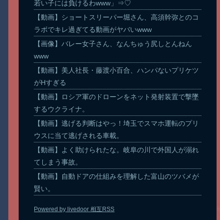
若い子には負けるわwww」⇒♡
【動画】ショートスリーパー堀さん、高須幹弥とのコ
ラボでキレ過ぎてる動画がヤバいwww
【画像】バレー女子さん、なんちゅう尻しとんねん
www
【動画】美人社長・藤渡小百合、ハンパないプリケツ
がHすぎる
【動画】ロシア軍のドローンをネット発射装置で撃墜
するウクライナ。
【動画】逃げる判断はやっ！埼玉でスマホ運転のプリ
ウスに当て逃げされる車載。
【動画】よく助けられたな。岐阜の川で外国人が溺れ
てしまう事故。
【動画】自動ドアの仕組みを理解した富山のツバメが
賢い。
Powered by livedoor 相互RSS