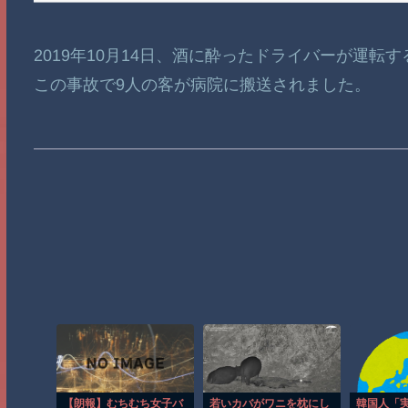
2019年10月14日、酒に酔ったドライバーが運
この事故で9人の客が病院に搬送されました。
【朗報】むちむち女子バ
若いカバがワニを枕にし
韓国人「