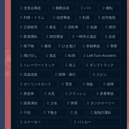
交差点事故
横断歩道
バス
横転
列車・トラム
追突事故
信号無視
転落
正面衝突
自転車
暴走
追越
踏切
一時停止違反
飲酒運転
踏切事故
歩道
ひき逃げ
単独事故
落下物
爆発
警察
Left-Turn-Accident
飛び出し
逃走
転倒
トレーラートラック
ダンプトラック
炎上
喧嘩・暴行
高速道路
スピン
ガソリンスタンド
雪道
強盗
故障
クラッシュ
多重事故
救急車
火災
タンクローリー
路面凍結
少女
倒壊
無免許運転
下敷き
子供
犬
スクーター
パトカー