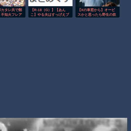
【動画】自動ドアの仕組みを理解した富山のツバメが賢い。
【朗報】Amazon、汗が飛び散る灼熱の「マンガ毎週末セール
バカタレ共で郵
【R-18（G）】【あん
【Xの車窓から】オービ
！不知火フレア
こ】やる夫はすっげえブ
スかと思ったら野生の炊
（50%還元）」を開催！
な配達劇に密
サイクでサマナーなよう
飯器で草 ほか
フブキ 角巻わ
です【活&#20448;
子供向け漫画、謎の闇の大会に参加しがち問題
傳】 第１話
Powered by livedoor 相互RSS