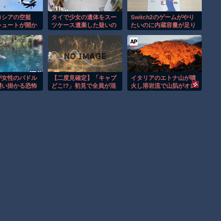
のように言う言葉があっ
て
ロシアの空挺
タイで少女の遺体をスー
Switch2のゲームがやり
シュートが開か
ツケース遺棄した疑いの
たいのに内蔵容量が足り
してしまう。
男が映る監視映像。
なくてゲームができない
が女性のパドル
【二度見確定】「キャブ
イタリアのエトナ山が噴
襲い掛かる恐怖
どこ!?」初見で全員が混
火し溶岩流で山肌がオレ
！
乱する特殊トラックｗ
ンジに染まる！！
【低すぎ】