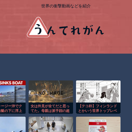
世界の衝撃動画などを紹介
ャージー沖でク
女は外見が全てだと思っ
【テコ朴】フィンランド
防艇の下に浮上
てた。母親は派手顔の超
とかいう世界トップレベ
む衝撃映像！！
美人、なのに自分は目も
ルの人権先進国
大きくないし鼻も高くな
い。よく母に八つ当たり
してた。だが母親が口癖