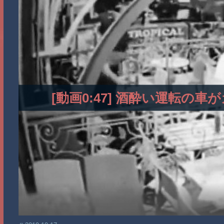
[動画0:47] 酒酔い運転