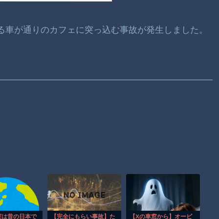
転する車が通りのカフェに突っ込む事故が発生しました。
実は昔の日本で
【完全にもらい事故】た
【Xの車窓から】オービ