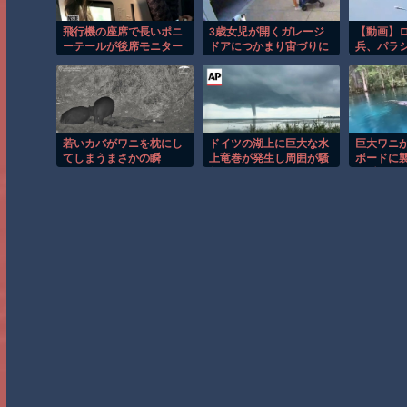
飛行機の座席で長いポニ
3歳女児が開くガレージ
【動画】
ーテールが後席モニター
ドアにつかまり宙づりに
兵、パラ
を塞ぐ迷惑行為！！
なる危険な瞬間！！
ずに墜落
若いカバがワニを枕にし
ドイツの湖上に巨大な水
巨大ワニ
てしまうまさかの瞬
上竜巻が発生し周囲が騒
ボードに
間！！
然！！
の瞬間！