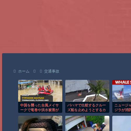
ホーム
交通事故
中国を襲った台風メイサ
バハマで出航するクルー
ニュージ
ークで竜巻や洪水被害が
ズ船を止めようとするカ
ジラが消
広がる！！
ップルの悲劇！！
し船が沈