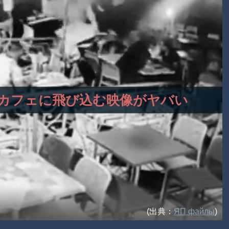
の車がカフェに飛び込む映像がヤバい
(出典：
ЯП файлы
)