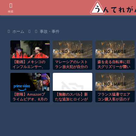
世界の衝撃動画などを紹介
検索
ホーム
事故・事件
【動画】メキシコの
マレーシアのレスト
森を走る自転車に巨
インフルエンサー、
ラン放火犯が自分の
大グリズリーが襲い
ライブ配信中に襲撃
足に火をつけ逃走す
掛かる恐怖のGoPro
されて死亡。
る瞬間！！
映像！！
【朗報】Amazonプ
【無敵のスバル】新
フランス猛暑でエア
ライムビデオ、8月の
たな追加ヒロインが
コン購入客が店のド
配信作品が異次元の
登場
アを破壊し殺到！！
凄さ！体感気温50度
越えへ