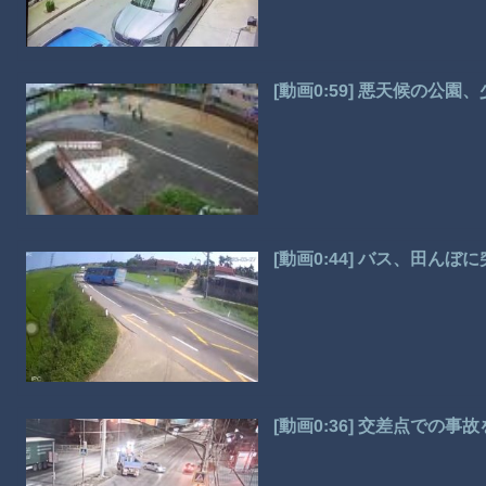
[動画0:59] 悪天候の公
[動画0:44] バス、田んぼ
[動画0:36] 交差点での