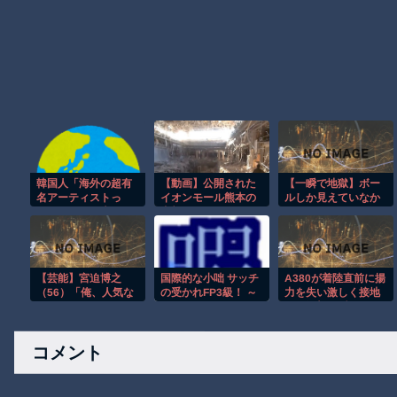
韓国人「海外の超有
【動画】公開された
【一瞬で地獄】ボー
名アーティストっ
イオンモール熊本の
ルしか見えていなか
て、なんで日本には
内部がエグい。
った…ドライバーを
訪れるのに、我が国
襲った悪夢
には全く来てくれな
いんだ・・・？」
【芸能】宮迫博之
国際的な小咄 サッチ
A380が着陸直前に揚
（56）「俺、人気な
の受かれFP3級！ ～
力を失い激しく接地
くなったんや…」と
FPができること～
する衝撃の瞬間！！
痛感した瞬間とは？
コメント