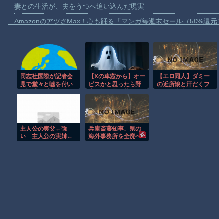
妻との生活が、夫をうつへ追い込んだ現実
AmazonのアツさMax！心も踊る「マンガ毎週末セール（50%還
【動画】これはお見事。中国重慶市で珍しい事故が撮影される。
【画像】十二支合体！！ところでその前足、猫じゃね？
【動画】ロシア軍のドローンをネット発射装置で撃墜するウクラ
同志社国際が記者会
【Xの車窓から】オー
【エロ同人】ダミー
【動画】逃げる判断はやっ！埼玉でスマホ運転のプリウスに当て
見で堂々と嘘を付い
ビスかと思ったら野
の近所娘と汗だくフ
【動画】よく助けられたな。岐阜の川で外国人が溺れてしまう事
た疑惑が浮上中、最
生の炊飯器で草 ほ
ェラと中出しで崩れ
新の報告と過去の映
か
る私の夏休み！
渡邊渚さん「私がPTSDと診断された当時、世間はまだPTSDと
像を突き合わせてみ
ると……
【動画】自動ドアの仕組みを理解した富山のツバメが賢い。
主人公の実父←強
兵庫斎藤知事、県の
【朗報】Amazon、汗が飛び散る灼熱の「マンガ毎週末セール（5
い 主人公の実姉←
海外事務所を全廃へ
クソ強い 主人公の
「公務員が海外で遊
子供向け漫画、謎の闇の大会に参加しがち問題
実兄←こいつ
ぶためにあるだけ」
[963243619]
Powered by livedoor 相互RSS