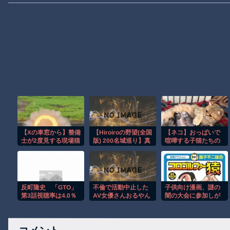
【Xの車窓から】整備
【Hiroiroの野望(全国
【ネコ】おっぱいで
士が2度見する現場猫
版) 200名城巡り】真
喧嘩する子猫たちの
案件 ほか
夏の城廻りはもうこ
動画が可愛すぎワロ
りごり編
タ。
反町隆史 「GTO」
不倫で活動中止した
子供向け漫画、謎の
第3話視聴率は4.0％
AV女優さんおるやん
闇の大会に参加しが
ち問題