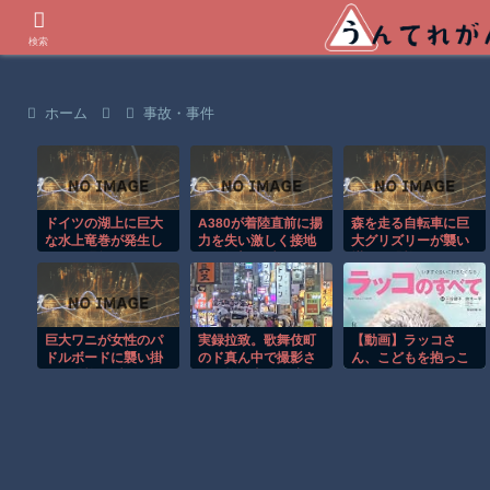
世界の衝撃動画などを紹介
検索
ホーム
事故・事件
ドイツの湖上に巨大
A380が着陸直前に揚
森を走る自転車に巨
な水上竜巻が発生し
力を失い激しく接地
大グリズリーが襲い
周囲が騒然！！
する衝撃の瞬間！！
掛かる恐怖のGoPro
映像！！
巨大ワニが女性のパ
実録拉致。歌舞伎町
【動画】ラッコさ
ドルボードに襲い掛
のド真ん中で撮影さ
ん、こどもを抱っこ
かる恐怖の瞬間！！
れた拉致事件の映像
する
がこちら。