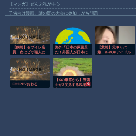
【マンガ】ぜんぶ私が中心
子供向け漫画、謎の闇の大会に参加しがち問題
【動画】ロシアの空挺兵、パラシュートが開かずに墜落してしま
【動画】両方馬鹿（笑）ミニストップでトラックと衝突したドラレ
【動画】地震発生時の熊本総合病院の手術室の様子が(((ﾟДﾟ)))
【朗報】セブイレ店
海外「日本の原風景
【悲報】元キャバ
【動画】野菜売りのおじさんにドローンを特攻させるおそロシア
員、次はピザ職人に
だ！外国人が日本に
嬢、K-POPアイドル
【動画】首都高で4tトラックが原因の玉突き事故に巻き込まれた
行って素晴らしいと
に貢ぎ続けた結
感じたものとは？」
果……
【朗報】大人気漫画「GANTZ」がAmazonでなんと全巻100円ｗ
まだ墓石があるだけマシと見るべきか。今はもう合葬墓ばかり
【Xの車窓から】整備
【動画】新型のさすまた、限界突破ｗｗｗｗｗｗ
FC2PPVおわる
士が2度見する現場猫
案件 ほか
【謎】広島県が頑なに「はだしのゲンコラボ喫茶」をやらない理
Powered by livedoor 相互RSS