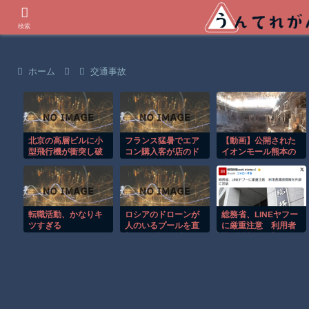
世界の衝撃動画などを紹介
検索
ホーム
交通事故
北京の高層ビルに小
フランス猛暑でエア
【動画】公開された
型飛行機が衝突し破
コン購入客が店のド
イオンモール熊本の
片が降り注ぐ瞬
アを破壊し殺到！！
内部がエグい。
間！！
転職活動、かなりキ
ロシアのドローンが
総務省、LINEヤフー
ツすぎる
人のいるプールを直
に厳重注意 利用者
撃する恐怖の瞬
識別情報を外部に送
間！！
信