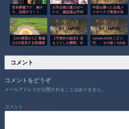
宮本夢羅アナ 胸チ
大手企業の夏のボー
中国を襲った台風メ
ラ、谷間チラ！！
ナス、建設業は平均
イサークで竜巻や洪
200万円超 経団連集
水被害が広がる！！
計
【Xの車窓から】整備
【予想外の結末】涼
sandw-0294｜三つ
士が2度見する現場猫
もうとした瞬間、水
巴、、その後｜SW企
案件 ほか
圧が強すぎて吹っ飛
画｜ ウェット＆メッ
んだｗ
シー
コメント
コメントをどうぞ
メールアドレスが公開されることはありません。
コメント
※