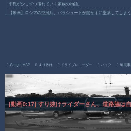
平穏が少しずつ壊れていく家族の物語。
【動画】ロシアの空挺兵、パラシュートが開かずに墜落してしま
【動画】両方馬鹿（笑）ミニストップでトラックと衝突したドラレ
【動画】地震発生時の熊本総合病院の手術室の様子が(((ﾟДﾟ)))
【動画】野菜売りのおじさんにドローンを特攻させるおそロシア
【動画】首都高で4tトラックが原因の玉突き事故に巻き込まれた
【朗報】大人気漫画「GANTZ」がAmazonでなんと全巻100円ｗ
まだ墓石があるだけマシと見るべきか。今はもう合葬墓ばかり
Google MAP
すり抜け
ドライブレコーダー
バイク
追突事
【動画】新型のさすまた、限界突破ｗｗｗｗｗｗ
【謎】広島県が頑なに「はだしのゲンコラボ喫茶」をやらない理
ヒロインが死ぬアニメって四月は君の嘘くらいしかないような
Powered by livedoor 相互RSS
[動画0:17] すり抜けライダーさん、道路脇