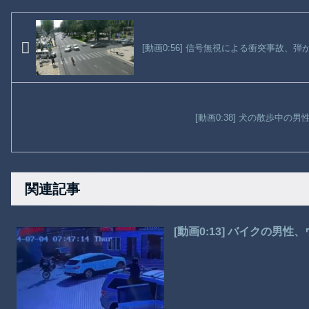
[動画0:56] 信号無視による衝突事故、
[動画0:38] 犬の散歩中の
関連記事
[動画0:13] バイクの男