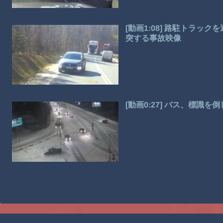
[動画1:08] 路駐トラ
突する事故映像
[動画0:27] バス、標識