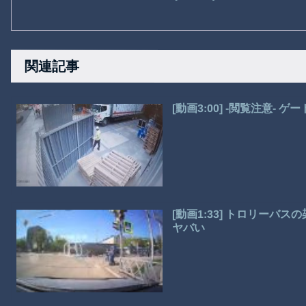
関連記事
[動画3:00] -閲覧注意-
[動画1:33] トロリー
ヤバい