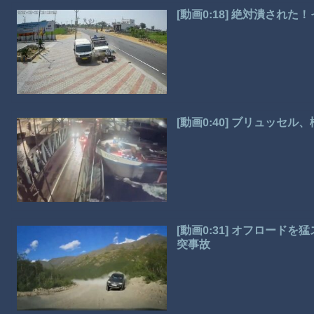
[動画0:18] 絶対潰さ
[動画0:40] ブリュッ
[動画0:31] オフロー
突事故