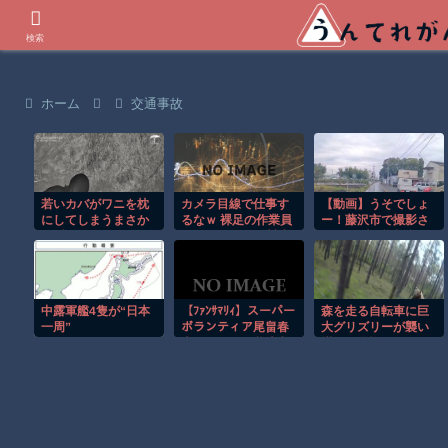
世界の衝撃動画などを紹介
検索
ホーム
交通事故
若いカバがワニを枕
カメラ目線で仕事す
【動画】うそでしょ
にしてしまうまさか
るなｗ 裸足の作業員
ー！藤沢市で撮影さ
の瞬間！！
がじわじわくる製造
れた予測可能割合が
現場
気になる事故のドラ
レコ。
中露軍艦4隻が“日本
【ﾌｧﾝｻﾏﾘｨ】スーパー
森を走る自転車に巨
一周”
ボランティア尾畠春
大グリズリーが襲い
夫さん(86) が熊本入
掛かる恐怖のGoPro
りへ「自分の飲む水
映像！！
は自分で持ってい
く」「対価・飲食は
一切頂かない」