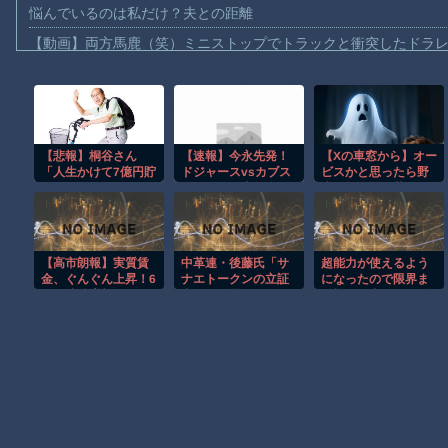
悩んでいるのは私だけ？夫との距離
【動画】両方馬鹿（笑）ミニストップでトラックと衝突したドラレ
【動画】地震発生時の熊本総合病院の手術室の様子が(((ﾟДﾟ)))
【動画】野菜売りのおじさんにドローンを特攻させるおそロシア
【動画】首都高で4tトラックが原因の玉突き事故に巻き込まれた
【悲報】桐谷さん
【速報】今永先発！
【Xの車窓から】オー
【朗報】大人気漫画「GANTZ」がAmazonでなんと全巻100円ｗ
「人生かけて7億円貯
ドジャースvsカブス
ビスかと思ったら野
【動画】サッカーの試合中の落雷で選手1人が死亡、12人が負傷し
めたのにガンで死ぬ
におまえら大興奮ｗ
生の炊飯器で草 ほ
かも。もっと素直に
ｗｗ
か
まだ墓石があるだけマシと見るべきか。今はもう合葬墓ばかり
遊べばよかっ
た」・・・・・・・
【動画】新型のさすまた、限界突破ｗｗｗｗｗｗ
・・
【高市朗報】実質賃
中革連・後藤氏「サ
超能力が使えるよう
【謎】広島県が頑なに「はだしのゲンコラボ喫茶」をやらない理
金、ぐんぐん上昇！6
ナエトークンの立証
になったので限界ま
ヶ月連続増加。いよ
責任は総理側にあ
で極める事にした件
ヒロインが死ぬアニメって四月は君の嘘くらいしかないような
いよ国民も豊かさを
る。なぜ私が説明し
その２
実感か？インフレ加
なければならないの
速しなければ
か」
Powered by livedoor 相互RSS