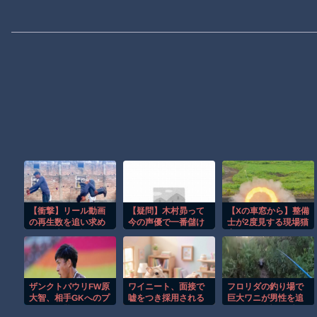
【衝撃】リール動画
【疑問】木村昴って
【Xの車窓から】整備
の再生数を追い求め
今の声優で一番儲け
士が2度見する現場猫
た男の失敗が怖くて
てる？
案件 ほか
見れない(@_@;)
ザンクトパウリFW原
ワイニート、面接で
フロリダの釣り場で
大智、相手GKへのプ
嘘をつき採用される
巨大ワニが男性を追
レスから驚きのゴー
いかける恐怖の瞬