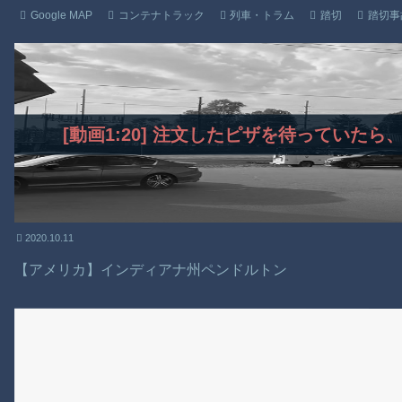
Google MAP
コンテナトラック
列車・トラム
踏切
踏切事
[動画1:20] 注文したピザを待っていた
2020.10.11
【アメリカ】インディアナ州ペンドルトン