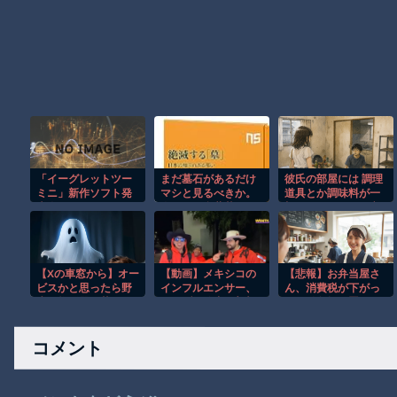
「イーグレットツー
まだ墓石があるだけ
彼氏の部屋には 調理
ミニ」新作ソフト発
マシと見るべきか。
道具とか調味料が一
表会、8月27日に配
今はもう合葬墓ばか
切ないもんだから交
信へ！
り
通機関を使って自分
で全て持って行っ
た。
【Xの車窓から】オー
【動画】メキシコの
【悲報】お弁当屋さ
ビスかと思ったら野
インフルエンサー、
ん、消費税が下がっ
生の炊飯器で草 ほ
ライブ配信中に襲撃
ても値段据え置き
か
されて死亡。
コメント