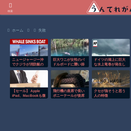
世界の衝撃動画などを紹介
検索
ホーム
失敗
ニュージャージー沖
巨大ワニが女性のパ
ドイツの湖上に巨大
でクジラが消防艇の
ドルボードに襲い掛
な水上竜巻が発生し
下に浮上し船が沈む
かる恐怖の瞬間！！
周囲が騒然！！
衝撃映像！！
【セール】 Apple
飛行機の座席で長い
クセが強そうと思う
iPad、MacBookも微
ポニーテールが後席
人の特徴
妙に値下げ中？
モニターを塞ぐ迷惑
iPhone、Apple Wat
行為！！