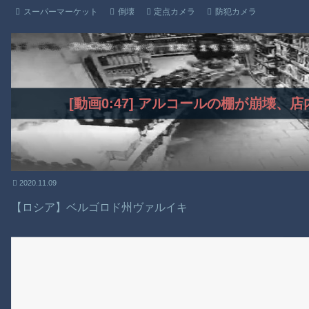
スーパーマーケット
倒壊
定点カメラ
防犯カメラ
[動画0:47] アルコールの棚が崩壊
2020.11.09
【ロシア】ベルゴロド州ヴァルイキ