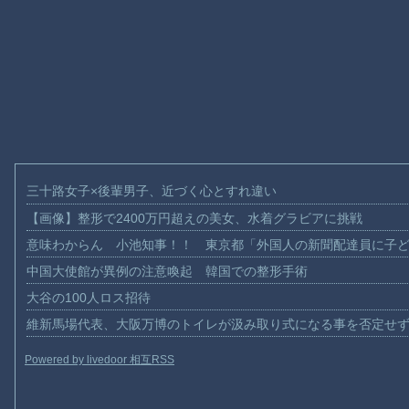
三十路女子×後輩男子、近づく心とすれ違い
【画像】整形で2400万円超えの美女、水着グラビアに挑戦
意味わからん 小池知事！！ 東京都「外国人の新聞配達員に子
中国大使館が異例の注意喚起 韓国での整形手術
大谷の100人ロス招待
維新馬場代表、大阪万博のトイレが汲み取り式になる事を否定せ
Powered by livedoor 相互RSS