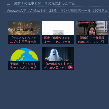
三十路女子の仕事と恋、その先にあった本音
AmazonのアツさMax！心も踊る「マンガ毎週末セール（50%還
【動画】これはお見事。中国重慶市で珍しい事故が撮影される。
【画像】十二支合体！！ところでその前足、猫じゃね？
【動画】ロシア軍のドローンをネット発射装置で撃墜するウクラ
【テニスをしないテ
医者「麻酔かけます
【画像】トー横界隈
【動画】逃げる判断はやっ！埼玉でスマホ運転のプリウスに当て
ニプリ】王子様と恋
よー」 わい（全身
のホス狂、マジで可
【動画】よく助けられたな。岐阜の川で外国人が溺れてしまう事
に落ちる？イブラヒ
麻酔に耐えて見せ
愛い子が多いｗｗｗ
ム！
る！うおおおおお
ｗｗ
渡邊渚さん「私がPTSDと診断された当時、世間はまだPTSDと
お！！！！）
【動画】自動ドアの仕組みを理解した富山のツバメが賢い。
千葉市 「インコを
【Xの車窓から】オー
【朗報】Amazon、汗が飛び散る灼熱の「マンガ毎週末セール（5
見せてあげる」女児
ビスかと思ったら野
を公園内に誘い込み
生の炊飯器で草 ほ
子供向け漫画、謎の闇の大会に参加しがち問題
わいせつか アダル
か
トビデオも見せ「ど
のような顔をするの
Powered by livedoor 相互RSS
か性的な興味湧い
た」75歳男を逮捕
[8/7]