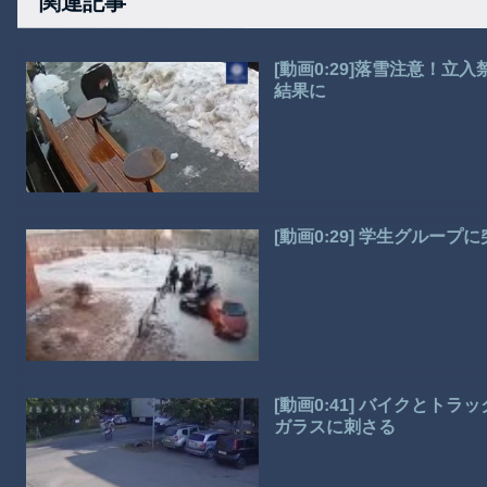
関連記事
[動画0:29]落雪注意！
結果に
[動画0:29] 学生グルー
[動画0:41] バイクと
ガラスに刺さる