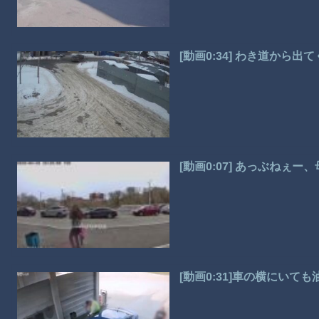
[動画0:34] わき道から
[動画0:07] あっぶねぇ
[動画0:31]車の横にい