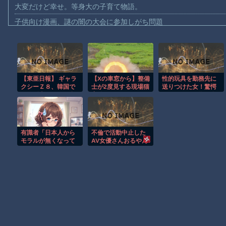
大変だけど幸せ。等身大の子育て物語。
子供向け漫画、謎の闇の大会に参加しがち問題
【動画】ロシアの空挺兵、パラシュートが開かずに墜落してしま
【動画】両方馬鹿（笑）ミニストップでトラックと衝突したドラレ
【動画】地震発生時の熊本総合病院の手術室の様子が(((ﾟДﾟ)))
【東亜日報】 ギャラ
【Xの車窓から】整備
性的玩具を勤務先に
【動画】野菜売りのおじさんにドローンを特攻させるおそロシア
クシーＺ８、韓国で
士が2度見する現場猫
送りつけた女！驚愕
【動画】首都高で4tトラックが原因の玉突き事故に巻き込まれた
予約販売１４４万台
案件 ほか
ストーカー行為の全
の旋風
貌
【朗報】大人気漫画「GANTZ」がAmazonでなんと全巻100円ｗ
まだ墓石があるだけマシと見るべきか。今はもう合葬墓ばかり
有識者「日本人から
不倫で活動中止した
【動画】新型のさすまた、限界突破ｗｗｗｗｗｗ
モラルが無くなって
AV女優さんおるやん
きてる。何故だ…」
【謎】広島県が頑なに「はだしのゲンコラボ喫茶」をやらない理
Powered by livedoor 相互RSS