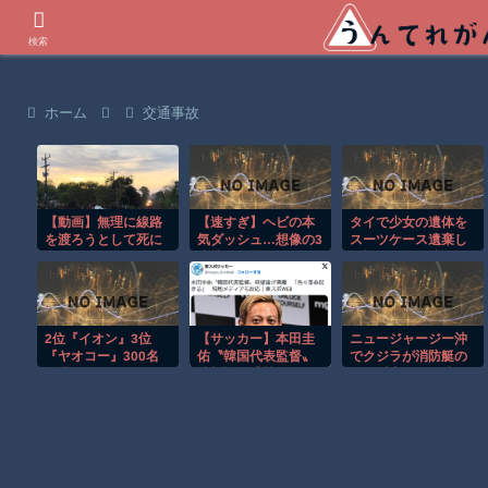
世界の衝撃動画などを紹介
検索
ホーム
交通事故
【動画】無理に線路
【速すぎ】ヘビの本
タイで少女の遺体を
を渡ろうとして死に
気ダッシュ…想像の3
スーツケース遺棄し
かけたチャリンコ乗
倍速くて震えたｗ
た疑いの男が映る監
り。
視映像。
2位『イオン』3位
【サッカー】本田圭
ニュージャージー沖
『ヤオコー』300名
佑〝韓国代表監督〟
でクジラが消防艇の
が選ぶ1位に
待望論が沸騰
下に浮上し船が沈む
「色々革命起きる」
衝撃映像！！
「ヒリヒリする日韓
戦を」 現地メ