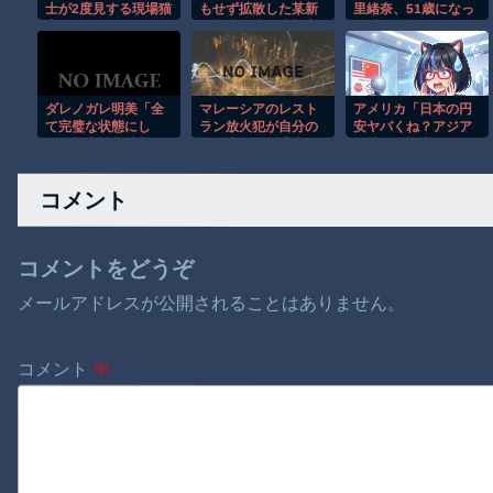
士が2度見する現場猫
もせず拡散した某新
里緒奈、51歳になっ
案件 ほか
聞記者、内閣広報官
た近影が話題
に事実関係を訂正さ
れると信じられない
ことに…
ダレノガレ明美「全
マレーシアのレスト
アメリカ「日本の円
て完璧な状態にし
ラン放火犯が自分の
安ヤバくね？アジア
て」熊本被災地入り
足に火をつけ逃走す
経済に影響出る
日決定 大量支援物資
る瞬間！！
し。」
＆炊き出し
コメント
コメントをどうぞ
メールアドレスが公開されることはありません。
コメント
※