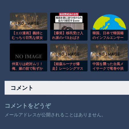
【エロ漫画】義姉と
【爆笑】移民受け入
韓国、日本で韓国籍
むっちり巨乳な彼女
れ派のパヨおばさ
のインフルエンサー
に昼夜問わず迫られ
ん、自分の家に来ら
が7台の車に当て逃げ
てしまう僕の性活ｗ
れたら全力で拒否る
して逮捕されたのに
ｗｗｗｗｗｗｗｗｗ
「また日本は嫌韓し
ｗ
ようとしている」と
決めつけて責任転嫁
仲直りは絶対ムリ！
【姫森ルーナが爆
中国を襲った台風メ
俺、嫁の前で恥ずか
走】レーシングマス
イサークで竜巻や洪
しすぎる動画流しっ
ター！勝利を目指し
水被害が広がる！！
ぱなし…その理由が
てアクセル全開なの
ｗｗｗｗ
ら！！！
コメント
コメントをどうぞ
メールアドレスが公開されることはありません。