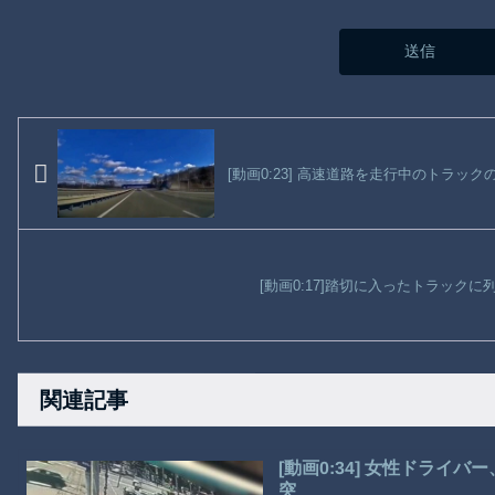
[動画0:23] 高速道路を走行中のトラ
[動画0:17]踏切に入ったトラック
関連記事
[動画0:34] 女性ドラ
突