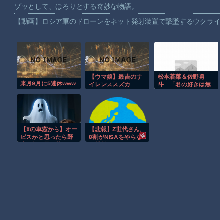
ゾッとして、ほろりとする奇妙な物語。
【動画】ロシア軍のドローンをネット発射装置で撃墜するウクラ
【動画】逃げる判断はやっ！埼玉でスマホ運転のプリウスに当て
【動画】よく助けられたな。岐阜の川で外国人が溺れてしまう事
渡邊渚さん「私がPTSDと診断された当時、世間はまだPTSDと
【ウマ娘】最吉のサ
松本若菜＆佐野勇
【動画】自動ドアの仕組みを理解した富山のツバメが賢い。
来月9月に5連休www
イレンススズカ
斗 「君の好きは無
【朗報】Amazon、汗が飛び散る灼熱の「マンガ毎週末セール（5
敵」第4話視聴率は
4.2％
【動画】高速道路を走行中の車からリアガラスが飛んでくる事故(ﾟo
子供向け漫画、謎の闇の大会に参加しがち問題
【Xの車窓から】オー
【悲報】Z世代さん、
【朗報】大人気漫画「GANTZ」がAmazonでなんと全巻100円ｗ
ビスかと思ったら野
8割がNISAをやらな
生の炊飯器で草 ほ
い模様
まだ墓石があるだけマシと見るべきか。今はもう合葬墓ばかり
か
Powered by livedoor 相互RSS