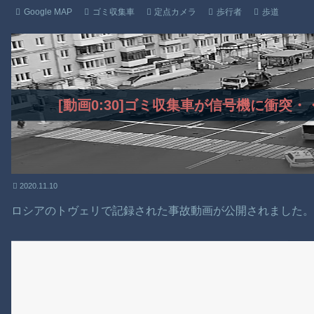
Google MAP
ゴミ収集車
定点カメラ
歩行者
歩道
[動画0:30]ゴミ収集車が信号機に衝突
2020.11.10
ロシアのトヴェリで記録された事故動画が公開されました