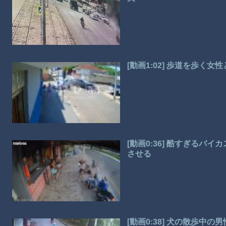
[動画1:02] 歩道を歩く
[動画0:36] 酷すぎるバ
させる
[動画0:38] 犬の散歩中