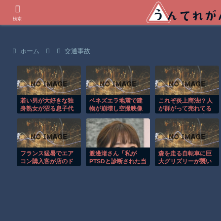
世界の衝撃動画などを紹介
検索
ホーム
交通事故
若い男が大好きな独
ベネズエラ地震で建
これぞ炎上商法!? 人
身熟女が沼る息子代
物が崩壊し空撮映像
が群がって売れてる
行サービス 2
に被害の大きさが映
ように見せる天才的
る。
テクニックｗ
フランス猛暑でエア
渡邊渚さん「私が
森を走る自転車に巨
コン購入客が店のド
PTSDと診断された当
大グリズリーが襲い
アを破壊し殺到！！
時、世間はまだPTSD
掛かる恐怖のGoPro
という言葉は浸透さ
映像！！
れていませんでし
た」