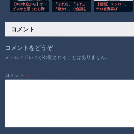
【Xの車窓から】オー
「それな」「それ」
【動画】スシロー、
ビスかと思ったら野
「確かに」で会話を
テロ被害再び
生の炊飯器で草 ほ
済ませる人、増えす
か
ぎじゃない？
コメント
コメントをどうぞ
メールアドレスが公開されることはありません。
コメント
※