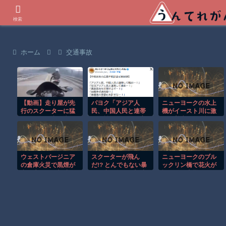
世界の衝撃動画などを紹介
検索
ホーム
交通事故
【動画】走り屋が先
パヨク「アジア人
ニューヨークの水上
行のスクーターに猛
民、中国人民と連帯
機がイースト川に激
スピードで突っ込む
して戦おー！悪政高
しく着水する恐怖の
事故。
市を打倒するぞ
瞬間！！
ー！」
ウェストバージニア
スクーターが飛ん
ニューヨークのブル
の倉庫火災で黒煙が
だ!? とんでもない暴
ックリン橋で花火が
空へ広がる衝撃映
風で宙を舞う衝撃映
誤作動し火災発
像！！
像ｗ
生！！