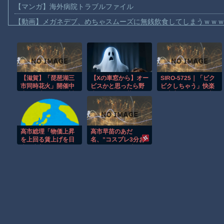
【マンガ】海外病院トラブルファイル
【動画】メガネデブ、めちゃスムーズに無銭飲食してしまうｗｗ
【動画】女子アナ「流しそうめん初体験します！ズズッズッ…ズ
【動画】迎撃ミサイルを避けながら船舶にドローンを突撃させる
【動画】大阪のゲリラ豪雨を生駒山の山頂から撮影したビデオが
【滋賀】「琵琶湖三
【Xの車窓から】オー
SIRO-5725｜「ビク
【動画】イッヌ、煽ってしまう
市同時花火」開催中
ビスかと思ったら野
ビクしちゃう」快楽
【動画】ゴルフ中の嵐を撮影していた男性が雷に打たれる事故。
止を発表 今後の対
生の炊飯器で草 ほ
に忠実なおっとり美
応は「法的専門家へ
か
人としっぽりセック
【画像】地球上で最も珍しい茶色いパンダｗｗｗ
の相談を行いなが
ス。でもオチ●ポしゃ
ら」3市が関与否定
ぶるのだーい好き！
【動画】これは怖い。三重の国道23号で撮影された避けようがな
【初撮り】ネットで
高市総理「物価上昇
高市早苗のあだ
AV応募→AV体験撮影
【悲報】テレ東の若手女子アナ「国民が勝手に我々取材陣にカメ
を上回る賃上げを日
名、”コスプレ3分お
2600｜シロウトTV
本に定着させる」国
ばさん”として広まる
ｗｗｗｗ
家公務員月給3.51％
www
増へ 地方公務員も
Amazon「マンガ毎週末セール（50%還元）」アツいスポーツマ
追随する見通し
Powered by livedoor 相互RSS