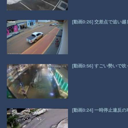
[動画0:26] 交差点で追
[動画0:56] すごい勢い
[動画0:24] 一時停止違