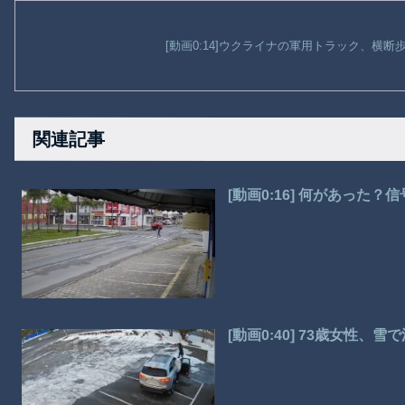
[動画0:14]ウクライナの軍用トラック、横
関連記事
[動画0:16] 何があった
[動画0:40] 73歳女性