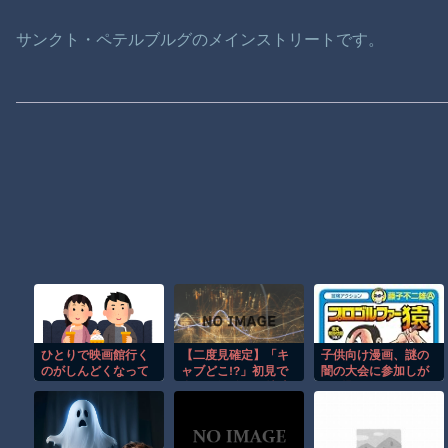
サンクト・ペテルブルグのメインストリートです。
ひとりで映画館行く
【二度見確定】「キ
子供向け漫画、謎の
のがしんどくなって
ャブどこ!?」初見で
闇の大会に参加しが
きた
全員が混乱する特殊
ち問題
トラックｗ【低す
ぎ】