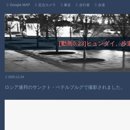
Google MAP
定点カメラ
暴走
歩行者
歩道
[動画0:23]ヒュンダイ、
2020.12.24
ロシア連邦のサンクト・ペテルブルグで撮影されました。