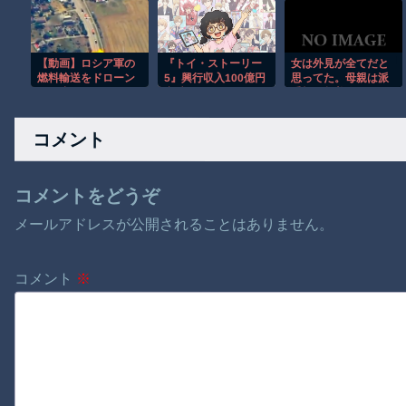
民キャンプ以下と言
か
われてる」
【動画】ロシア軍の
『トイ・ストーリー
女は外見が全てだと
燃料輸送をドローン
5』興行収入100億円
思ってた。母親は派
で阻止するウクライ
突破 ピクサー・アニ
手顔の超美人、なの
ナ。
メーション史上最速
に自分は目も大きく
記録に
ないし鼻も高くな
コメント
い。よく母に八つ当
たりしてた。だが母
親が口癖のように言
う言葉があって
コメントをどうぞ
メールアドレスが公開されることはありません。
コメント
※