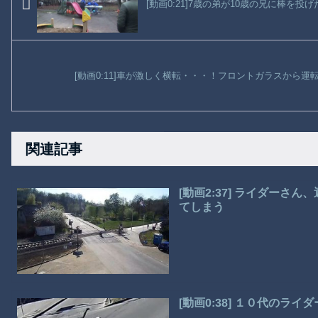
[動画0:21]7歳の弟が10歳の兄に棒を投
[動画0:11]車が激しく横転・・・！フロントガラスから
関連記事
[動画2:37] ライダー
てしまう
[動画0:38] １０代のラ