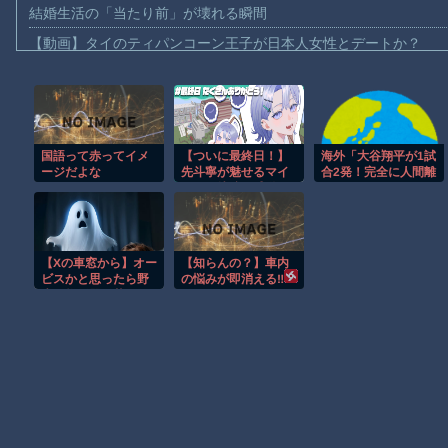
結婚生活の「当たり前」が壊れる瞬間
【動画】タイのティパンコーン王子が日本人女性とデートか？
お前らがメイドイン韓国で認めてるもの 「キムチ」あと3つは？
AmazonのアツさMax！心も踊る「マンガ毎週末セール（50%還
【動画】これはお見事。中国重慶市で珍しい事故が撮影される。
国語って赤ってイメ
【ついに最終日！】
海外「大谷翔平が1試
【画像】十二支合体！！ところでその前足、猫じゃね？
ージだよな
先斗寧が魅せるマイ
合2発！完全に人間離
【動画】ロシア軍のドローンをネット発射装置で撃墜するウクラ
クラの軌跡と感動の
れしているんだ
フィナーレ！
が…」
【動画】逃げる判断はやっ！埼玉でスマホ運転のプリウスに当て
【動画】よく助けられたな。岐阜の川で外国人が溺れてしまう事
【Xの車窓から】オー
【知らんの？】車内
渡邊渚さん「私がPTSDと診断された当時、世間はまだPTSDと
ビスかと思ったら野
の悩みが即消える‼
生の炊飯器で草 ほ
【朗報】Amazon、汗が飛び散る灼熱の「マンガ毎週末セール（5
か
Powered by livedoor 相互RSS