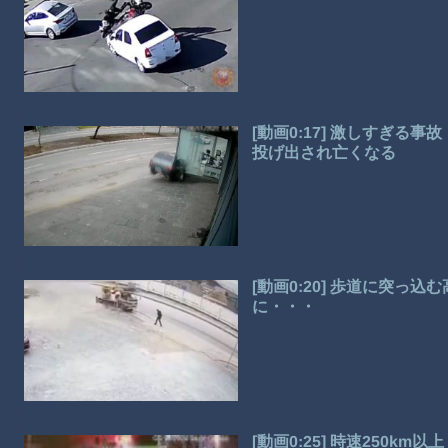
[動画0:17] 激しすぎ
投げ出され亡くなる
[動画0:20] 歩道に突っ
に・・・
[動画0:25] 時速250k