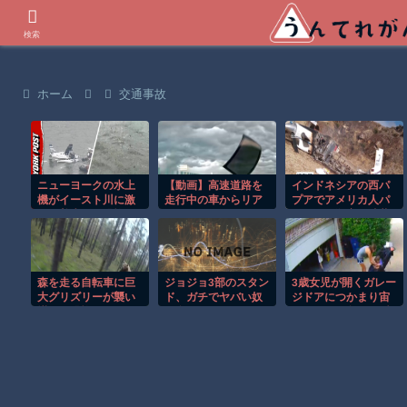
世界の衝撃動画などを紹介
検索
ホーム
交通事故
ニューヨークの水上
【動画】高速道路を
インドネシアの西パ
機がイースト川に激
走行中の車からリア
プアでアメリカ人パ
しく着水する恐怖の
ガラスが飛んでくる
イロット殺害を武装
瞬間！！
事故(ﾟoﾟ)
組織が主張。
森を走る自転車に巨
ジョジョ3部のスタン
3歳女児が開くガレー
大グリズリーが襲い
ド、ガチでヤバい奴
ジドアにつかまり宙
掛かる恐怖のGoPro
が多すぎるｗｗｗ
づりになる危険な瞬
映像！！
間！！