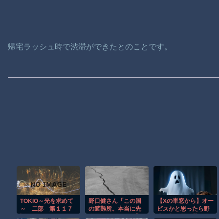
帰宅ラッシュ時で渋滞ができたとのことです。
TOKIO～光を求めて
野口健さん「この国
【Xの車窓から】オー
～ 二部 第１１７
の避難所。本当に先
ビスかと思ったら野
話
進国か？ソマリア難
生の炊飯器で草 ほ