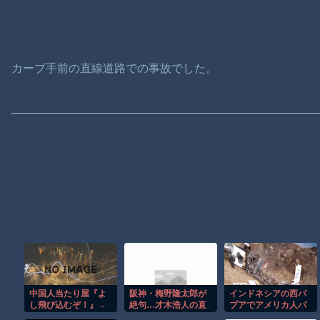
カーブ手前の直線道路での事故でした。
中国人当たり屋『よ
阪神・梅野隆太郎が
インドネシアの西パ
し飛び込むぞ！』→
絶句…才木浩人の直
プアでアメリカ人パ
バス運転手の反応が
球が『天井直撃』で
イロット殺害を武装