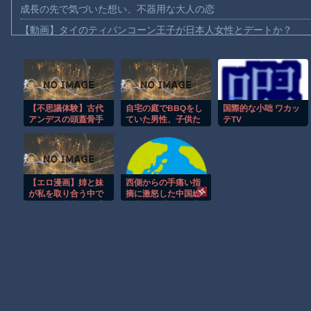
成長の先で気づいた想い、不器用な大人の恋
【動画】タイのティパンコーン王子が日本人女性とデートか？
お前らがメイドイン韓国で認めてるもの 「キムチ」あと3つは？
AmazonのアツさMax！心も踊る「マンガ毎週末セール（50%還
【動画】これはお見事。中国重慶市で珍しい事故が撮影される。
【不思議体験】古代
自宅の庭でBBQをし
国際的な小咄 ワカッ
【画像】十二支合体！！ところでその前足、猫じゃね？
アンデスの頭蓋骨手
ていた男性、子供た
テTV
【動画】ロシア軍のドローンをネット発射装置で撃墜するウクラ
術
ちを守ろうとして殺
害されてしまう
【動画】逃げる判断はやっ！埼玉でスマホ運転のプリウスに当て
【動画】よく助けられたな。岐阜の川で外国人が溺れてしまう事
【エロ漫画】姉と妹
西側からの手痛い指
渡邊渚さん「私がPTSDと診断された当時、世間はまだPTSDと
が私を取り合う中で
摘に激怒した中国総
フェラと中出しを重
領事館、「これが米
【朗報】Amazon、汗が飛び散る灼熱の「マンガ毎週末セール（5
ねる姉妹の夜の侵入
国人Youtuberが紹介
者ｗ
する本当の中国だ」
と動画を公開する
Powered by livedoor 相互RSS
も……