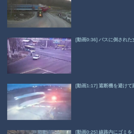
[動画0:36] バスに倒さ
[動画1:17] 遮断機を避
[動画0:25] 線路内にゴミ