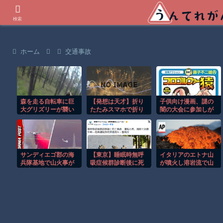
世界の衝撃動画などを紹介
検索
ホーム
交通事故
森を走る自転車に巨
【発想は天才】折り
子供向け漫画、謎の
大グリズリーが襲い
たたみスマホで折り
闇の大会に参加しが
掛かる恐怖のGoPro
紙!? でも使い道が分
ち問題
映像！！
からないｗ
サンディエゴ郡の海
【東京】睡眠時無呼
イタリアのエトナ山
兵隊基地で山火事が
吸症候群診断後に死
が噴火し溶岩流で山
拡大し避難命令！！
亡事故＝運転の無職
肌がオレンジに染ま
男（３４）、独断で
る！！
治療中断―危険運転
致死罪適用