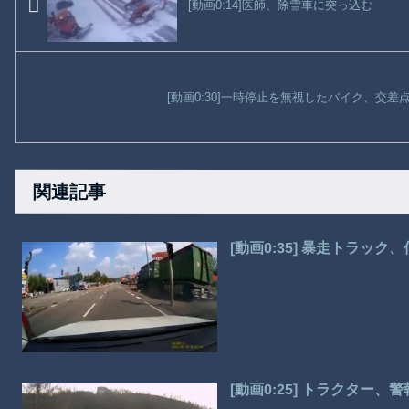
[動画0:14]医師、除雪車に突っ込む
[動画0:30]一時停止を無視したバイク、交
関連記事
[動画0:35] 暴走トラ
[動画0:25] トラクター