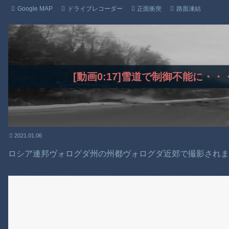
Google MAP
ドライブレコーダー
正面衝突
路面凍結
[動画0:17]雪道で制御不能に・
2021.01.06
ロシア連邦ヴォログダ州の州都ヴォログダ近郊で撮影され