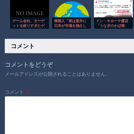
強すぎて吹いたｗ
落ちてこない前代未
組織が主張。
聞の珍打球にファン
騒然！
ゲーム会社、ターゲ
韓国人「実は意外に
ドン・キホーテ露店
ットを絞りすぎたゲ
日本が市場を独占し
「うなぎのかば焼
ームを制作してしま
ている産業がこち
き」で食中毒 男女
うｗｗｗｗ
ら・・・」
14人が発熱や腹痛な
ど訴え…サルモネラ
コメント
属の菌検出
コメントをどうぞ
メールアドレスが公開されることはありません。
コメント
※