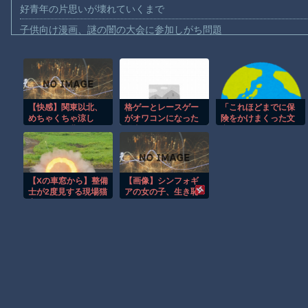
好青年の片思いが壊れていくまで
子供向け漫画、謎の闇の大会に参加しがち問題
【動画】ロシアの空挺兵、パラシュートが開かずに墜落してしま
【動画】両方馬鹿（笑）ミニストップでトラックと衝突したドラレ
【動画】地震発生時の熊本総合病院の手術室の様子が(((ﾟДﾟ)))
【快感】関東以北、
格ゲーとレースゲー
「これほどまでに保
【動画】野菜売りのおじさんにドローンを特攻させるおそロシア
めちゃくちゃ涼し
がオワコンになった
険をかけまくった文
【動画】首都高で4tトラックが原因の玉突き事故に巻き込まれた
い。しかも北風。
理由
章を見たことがな
20℃から25℃。エア
い」とハビタ営業部
【朗報】大人気漫画「GANTZ」がAmazonでなんと全巻100円ｗ
コン不要。
長の台詞に一般人騒
然、弁護士の添削が
まだ墓石があるだけマシと見るべきか。今はもう合葬墓ばかり
入ってそうです
【Xの車窓から】整備
【画像】シンフォギ
ね……
【動画】新型のさすまた、限界突破ｗｗｗｗｗｗ
士が2度見する現場猫
アの女の子、生き恥
案件 ほか
を晒してしまう
【謎】広島県が頑なに「はだしのゲンコラボ喫茶」をやらない理
wwwwwwwwwwww
wwwwwwwwww
Powered by livedoor 相互RSS