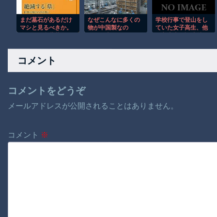
（？）肘鉄を顔面に
食らう[海外の反応]
まだ墓石があるだけ
なぜこんなに多くの
学校行事で登山をし
マシと見るべきか。
物が中国製なの
ていた女子高生、他
今はもう合葬墓ばか
か？…米メディア！
の入山者が誤噴射し
り
た「クマスプレー」
を浴びて救急搬送
コメント
コメントをどうぞ
メールアドレスが公開されることはありません。
コメント
※