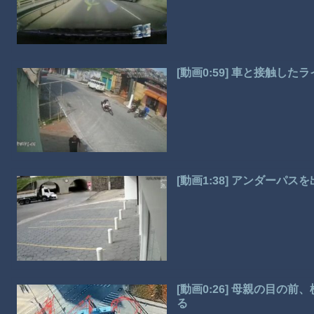
[動画0:59] 車と接触し
[動画1:38] アンダーパ
[動画0:26] 母親の目
る