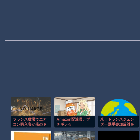
フランス猛暑でエア
Amazon配達員、ブ
米：トランスジェン
コン購入客が店のド
チギレる
ダー選手参加反対を
アを破壊し殺到！！
表明した女子バスケ
選手に嫌がらせ続
出…試合中に意図的