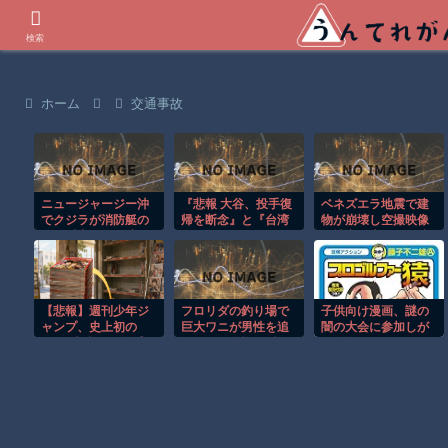
世界の衝撃動画などを紹介
検索
ホーム
交通事故
ニュージャージー沖
『悲報 大谷、投手復
ベネズエラ地震で建
でクジラが消防艇の
帰を断念』と『台湾
物が崩壊し空撮映像
下に浮上し船が沈む
人、ようやく気づ
に被害の大きさが映
衝撃映像！！
く』ほか 8/1 ネタ
る。
【悲報】週刊少年ジ
フロリダの釣り場で
子供向け漫画、謎の
ャンプ、史上初の
巨大ワニが男性を追
闇の大会に参加しが
100万部割れ 全盛
いかける恐怖の瞬
ち問題
期653万部から98万
間！！
部に…紙の雑誌
「100万