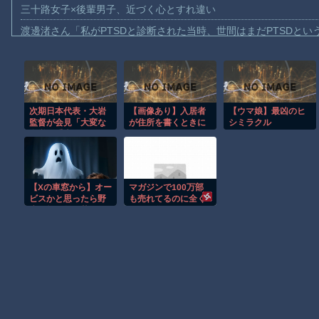
三十路女子×後輩男子、近づく心とすれ違い
渡邊渚さん「私がPTSDと診断された当時、世間はまだPTSDと
【動画】自動ドアの仕組みを理解した富山のツバメが賢い。
【朗報】Amazon、汗が飛び散る灼熱の「マンガ毎週末セール（5
【動画】高速道路を走行中の車からリアガラスが飛んでくる事故(ﾟo
次期日本代表・大岩
【画像あり】入居者
【ウマ娘】最凶のヒ
子供向け漫画、謎の闇の大会に参加しがち問題
監督が会見「大変な
が住所を書くときに
シミラクル
【動画】ロシアの空挺兵、パラシュートが開かずに墜落してしま
名誉、重責であると
恥ずかしい思いをす
認識」
るアパートが完成
【動画】両方馬鹿（笑）ミニストップでトラックと衝突したドラレ
「パルテノン新田」
→12万いいね
【動画】地震発生時の熊本総合病院の手術室の様子が(((ﾟДﾟ)))
【Xの車窓から】オー
マガジンで100万部
【朗報】大人気漫画「GANTZ」がAmazonでなんと全巻100円ｗ
ビスかと思ったら野
も売れてるのに全く
生の炊飯器で草 ほ
アニメ化されないこ
まだ墓石があるだけマシと見るべきか。今はもう合葬墓ばかり
か
のお漫画??
Powered by livedoor 相互RSS