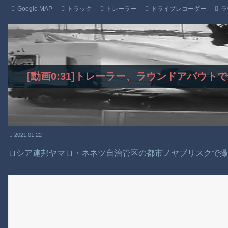
Google MAP
トラック
トレーラー
ドライブレコーダー
ラ
[動画0:31]トレーラー、ラウンドアバウ
2021.01.22
ロシア連邦ヤマロ・ネネツ自治管区の都市ノヤブリスクで