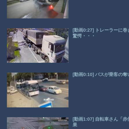
[動画0:27] トレーラ
驚愕・・・
[動画0:10] バスが乗客
[動画1:07] 自転車さ
果