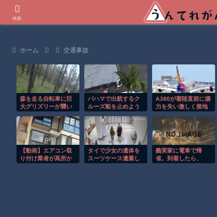
世界の衝撃動画などを紹介
検索
ホーム
交通事故
森を走る自転車に巨
バハマで出航するク
A380が着陸直前に揚
大グリズリーが襲い
ルーズ船を止めよう
力を失い激しく接地
掛かる恐怖のGoPro
とするカップルの悲
する衝撃の瞬間！！
映像！！
劇！！
【動画】エアコン取
タイで少女の遺体を
義実家に電車で帰
り付け業者が高所か
スーツケース遺棄し
省。到着したら、
ら落下してしまう事
た疑いの男が映る監
「車をもう少し中の
故。
視映像。
方に入れて」と義
兄。運転に自信なか
ったので義兄にお願
いした。すると…義
母「お願いだから義
兄の言うことには従