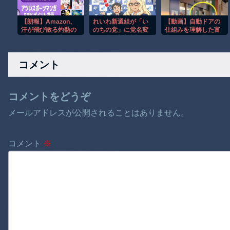
ぽ
【朗報】Amazon、
れいわ新選組が「い
【動画】自動ドアの
汗が飛び散る灼熱の
のちの党」に党名変
仕組みを理解した富
「マンガ毎週末セー
更 “脱・山本太郎”へ
山のツバメが賢い。
ル（50%還元）」を
山本譲司新代表のも
開催！
と臨時総会など開催
コメント
コメントをどうぞ
メールアドレスが公開されることはありません。
コメント
※