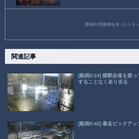
[動画0:35]制御を失ったト
関連記事
[動画0:24] 横断歩道
することなく走り去る
[動画0:45] 暴走ピック