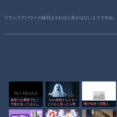
ラウンドアバウトの縁石はそれほど高さはないようですね
鳥取では電車でなく
【Xの車窓から】オー
髭が似合う芸能人
汽車が走ってるらし
ビスかと思ったら野
い。汽車に乗った10
生の炊飯器で草 ほ
代女性が意識失う。
か
汽車汽車ぽっぽぽっ