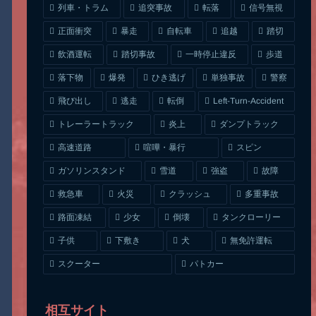
列車・トラム
追突事故
信号無視
転落
正面衝突
自転車
暴走
追越
踏切
一時停止違反
飲酒運転
踏切事故
歩道
ひき逃げ
単独事故
落下物
爆発
警察
Left-Turn-Accident
飛び出し
逃走
転倒
トレーラートラック
ダンプトラック
炎上
喧嘩・暴行
高速道路
スピン
ガソリンスタンド
雪道
強盗
故障
クラッシュ
多重事故
救急車
火災
タンクローリー
路面凍結
少女
倒壊
無免許運転
下敷き
子供
犬
スクーター
パトカー
相互サイト