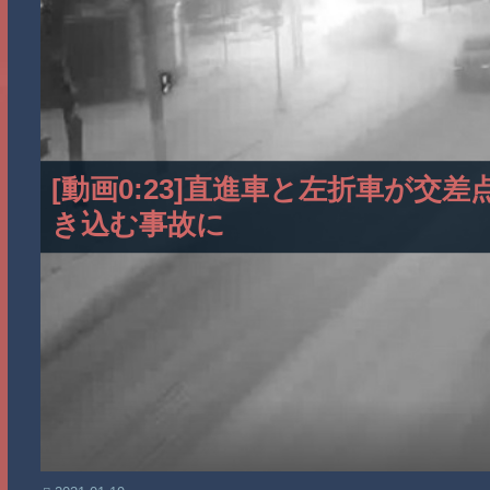
[動画0:23]直進車と左折車が
き込む事故に