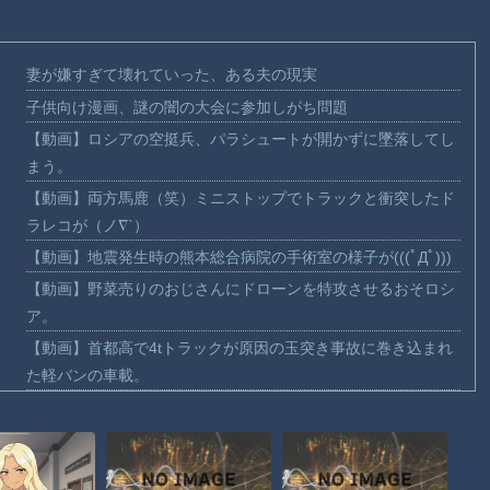
妻が嫌すぎて壊れていった、ある夫の現実
子供向け漫画、謎の闇の大会に参加しがち問題
【動画】ロシアの空挺兵、パラシュートが開かずに墜落してし
まう。
【動画】両方馬鹿（笑）ミニストップでトラックと衝突したド
ラレコが（ノ∇`）
【動画】地震発生時の熊本総合病院の手術室の様子が(((ﾟДﾟ)))
【動画】野菜売りのおじさんにドローンを特攻させるおそロシ
ア。
【動画】首都高で4tトラックが原因の玉突き事故に巻き込まれ
た軽バンの車載。
【朗報】大人気漫画「GANTZ」がAmazonでなんと全巻100円
ｗｗｗｗｗｗ
まだ墓石があるだけマシと見るべきか。今はもう合葬墓ばかり