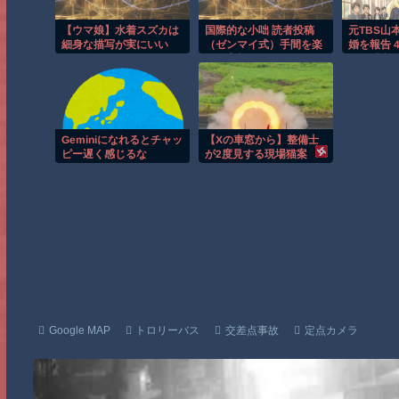
【ウマ娘】水着スズカは
国際的な小咄 読者投稿
元TBS山
細身な描写が実にいい
（ゼンマイ式）手間を楽
婚を報告 
しむ妄想？
活は「宝
いを重ね
Geminiになれるとチャッ
【Xの車窓から】整備士
ピー遅く感じるな
が2度見する現場猫案
件 ほか
Google MAP
トロリーバス
交差点事故
定点カメラ