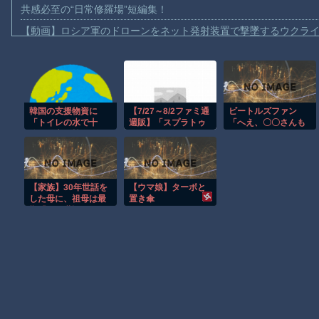
共感必至の“日常修羅場”短編集！
【動画】ロシア軍のドローンをネット発射装置で撃墜するウクラ
【動画】逃げる判断はやっ！埼玉でスマホ運転のプリウスに当て
【動画】よく助けられたな。岐阜の川で外国人が溺れてしまう事
渡邊渚さん「私がPTSDと診断された当時、世間はまだPTSDと
韓国の支援物資に
【7/27～8/2ファミ通
ビートルズファン
【動画】自動ドアの仕組みを理解した富山のツバメが賢い。
「トイレの水で十
週販】「スプラトゥ
「へえ、〇〇さんも
【朗報】Amazon、汗が飛び散る灼熱の「マンガ毎週末セール（5
分」発言…韓国ネッ
ーン レイダース」2
ビートルズ好きなん
ト激怒へｗｗｗｗｗ
週連続1位！ほか新作
だ。どの曲好
【動画】高速道路を走行中の車からリアガラスが飛んでくる事故(ﾟo
ｗｗ
に「ほの暮しの庭」
き？」 ←舐められ
「ブルーリフレクシ
ない答え
子供向け漫画、謎の闇の大会に参加しがち問題
ョン カルテット」な
【家族】30年世話を
【ウマ娘】ターボと
どランクイン！！
【朗報】大人気漫画「GANTZ」がAmazonでなんと全巻100円ｗ
した母に、祖母は最
置き傘
期「よく世話してく
まだ墓石があるだけマシと見るべきか。今はもう合葬墓ばかり
れたね。ずっと嫌い
だったのが残念だ
よ」と言って死んだ
Powered by livedoor 相互RSS