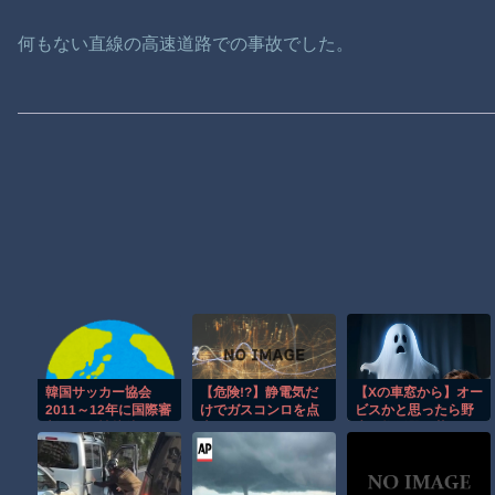
何もない直線の高速道路での事故でした。
韓国サッカー協会
【危険!?】静電気だ
【Xの車窓から】オー
2011～12年に国際審
けでガスコンロを点
ビスかと思ったら野
判員らを性接待
火…
生の炊飯器で草 ほ
［8/7］
か