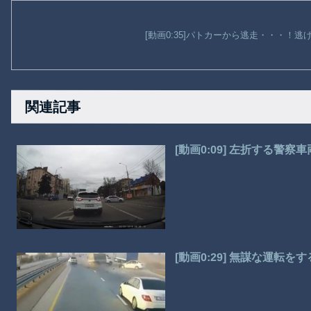
[動画0:35]パトカーから逃走・・・！
関連記事
[動画0:09] 左折する
[動画0:29] 無謀な運転