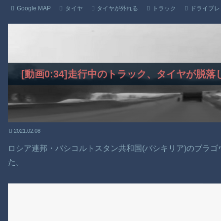
Google MAP
タイヤ
タイヤが外れる
トラック
ドライブレ
[動画0:34]走行中のトラック、タイヤが脱
2021.02.08
ロシア連邦・バシコルトスタン共和国(バシキリア)のブラ
た。