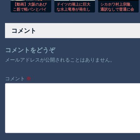
【動画】大阪のあび
ドイツの湖上に巨大
シカホワ村上宗隆、
こ筋で軽バンとバイ
な水上竜巻が発生し
通訳なしで普通に会
ク乗りが大喧嘩ｗｗ
周囲が騒然！！
話。コーチ「今10段
ｗｗ
階で6ぐらい。来た時
は0だった」
コメント
コメントをどうぞ
メールアドレスが公開されることはありません。
コメント
※