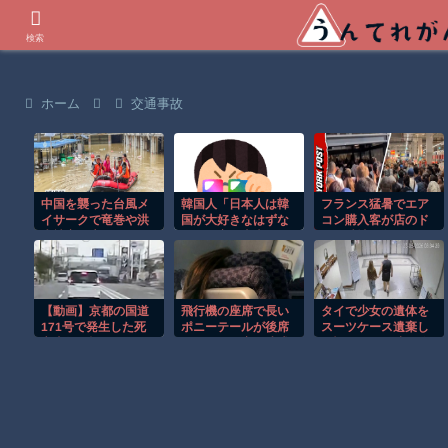
世界の衝撃動画などを紹介
検索
ホーム
交通事故
中国を襲った台風メ
韓国人「日本人は韓
フランス猛暑でエア
イサークで竜巻や洪
国が大好きなはずな
コン購入客が店のド
水被害が広がる！！
のに、実は東南アジ
アを破壊し殺到！！
ア人と同列に見てい
るというのは本当な
のですか？
【動画】京都の国道
飛行機の座席で長い
タイで少女の遺体を
171号で発生した死
ポニーテールが後席
スーツケース遺棄し
亡事故を記録したド
モニターを塞ぐ迷惑
た疑いの男が映る監
ライブレコーダー。
行為！！
視映像。