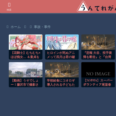
世界の衝撃動画などを紹介
検索
ホーム
事故・事件
【花騎士】むちむち×
ヒロインが死ぬアニ
『悲報 大谷、投手復
ほぼ痴女… ＆童貞を
メって四月は君の嘘
帰を断念』と『台湾
穀す服っぽい服をき
くらいしかないよう
人、ようやく気づ
たホウオウボクへの
な
く』ほか 8/1 ネタ
反応！！！
【動画】うそでしょ
学校給食にコオロギ
【ﾌｧﾝｻﾏﾘｨ】スーパー
ー！藤沢市で撮影さ
導入される子どもた
ボランティア尾畠春
れた予測可能割合が
ちの嫌そうな顔がリ
夫さん(86) が熊本入
気になる事故のドラ
アルすぎｗｗｗｗｗ
りへ「自分の飲む水
レコ。
は自分で持ってい
く」「対価・飲食は
一切頂かない」