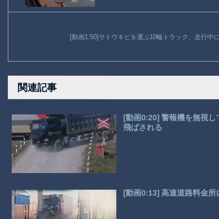
[動画1:50]サトウキビを運ぶ10輪トラック、走行
関連記事
[動画0:20] 警報機を
飛ばされる
[動画0:13] 高速道路料