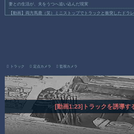
妻との生活が、夫をうつへ追い込んだ現実
【動画】両方馬鹿（笑）ミニストップでトラックと衝突したドラレ
【動画】地震発生時の熊本総合病院の手術室の様子が(((ﾟДﾟ)))
【動画】野菜売りのおじさんにドローンを特攻させるおそロシア
【動画】首都高で4tトラックが原因の玉突き事故に巻き込まれた
【朗報】大人気漫画「GANTZ」がAmazonでなんと全巻100円ｗ
【動画】サッカーの試合中の落雷で選手1人が死亡、12人が負傷し
まだ墓石があるだけマシと見るべきか。今はもう合葬墓ばかり
トラック
定点カメラ
監視カメラ
【動画】新型のさすまた、限界突破ｗｗｗｗｗｗ
【謎】広島県が頑なに「はだしのゲンコラボ喫茶」をやらない理
ヒロインが死ぬアニメって四月は君の嘘くらいしかないような
Powered by livedoor 相互RSS
[動画1:23]トラックを誘導