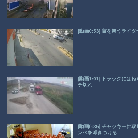
[動画0:53] 宙を舞うラ
[動画1:01] トラック
チ切れ
[動画0:35] チャッキ
ンベを叩きつける