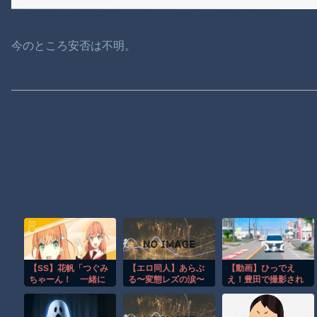
今のところ安否は不明。
【SS】花帆「つぐみ
【エロ同人】あらぶ
【動画】ひっでえ
ちゃーん！ 一緒に
る〜変態レズの涙〜
え！豊田で撮影され
海行こうよー！」
た追突事故のドラレ
コが(((ﾟДﾟ)))