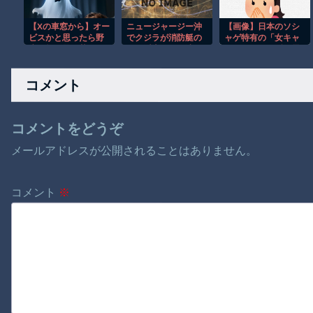
【Xの車窓から】オー
ニュージャージー沖
【画像】日本のソシ
ビスかと思ったら野
でクジラが消防艇の
ャゲ特有の「女キャ
生の炊飯器で草 ほ
下に浮上し船が沈む
ラはとりあえず肌露
か
衝撃映像！！
出しとけ」精神ｗｗ
ｗｗｗｗｗｗｗｗｗ
コメント
ｗｗｗ
コメントをどうぞ
メールアドレスが公開されることはありません。
コメント
※