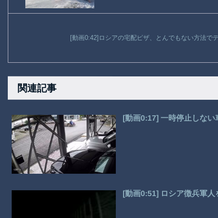
[動画0:42]ロシアの宅配ピザ、とんでもない方法
関連記事
[動画0:17] 一時停止し
[動画0:51] ロシア徴兵