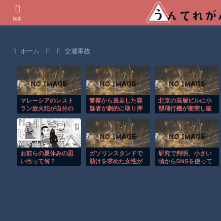
世界の衝撃動画などを紹介
検索
ホーム
交通事故
マレーシアのレスト
警察から逃走した容
北京の高層ビルに小
ラン放火犯が自分の
疑者が劇的に取り押
型飛行機が衝突し破
足に火をつけ逃走す
さえられる瞬間！！
片が降り注ぐ瞬
る瞬間！！
間！！
お前らの夏休みの思
ガソリンスタンドで
研究で判明、小さい
い出って何？
助けを求めた女性が
頃からSNSを使って
連れ去られる瞬
いるほど成績が下が
間！！
る