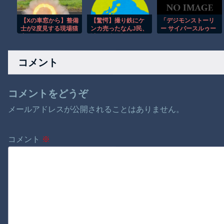
【Xの車窓から】整備
【驚愕】撮り鉄にケ
「デジモンストーリ
士が2度見する現場猫
ンカ売ったなんJ民、
ー サイバースルゥー
案件 ほか
謎の電車攻撃に敗れ
ス ハッカーズメモリ
てしまうwww
ー」，Steam版を日
本向けに配信開始。
コメント
330体以上のデジモ
ンを育成するRPG
コメントをどうぞ
メールアドレスが公開されることはありません。
コメント
※