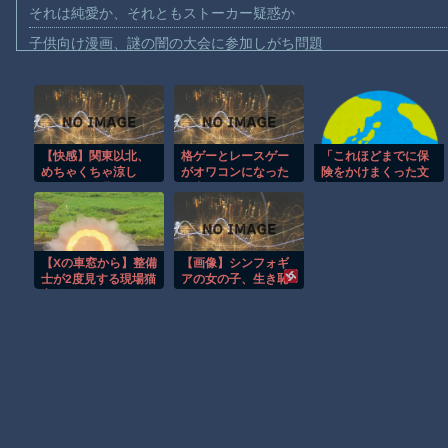
それは純愛か、それともストーカー疑惑か
子供向け漫画、謎の闇の大会に参加しがち問題
【動画】ロシアの空挺兵、パラシュートが開かずに墜落してしま
【動画】両方馬鹿（笑）ミニストップでトラックと衝突したドラレ
【動画】地震発生時の熊本総合病院の手術室の様子が(((ﾟДﾟ)))
【快感】関東以北、
格ゲーとレースゲー
「これほどまでに保
【動画】野菜売りのおじさんにドローンを特攻させるおそロシア
めちゃくちゃ涼し
がオワコンになった
険をかけまくった文
【動画】首都高で4tトラックが原因の玉突き事故に巻き込まれた
い。しかも北風。
理由
章を見たことがな
20℃から25℃。エア
い」とハビタ営業部
【朗報】大人気漫画「GANTZ」がAmazonでなんと全巻100円ｗ
コン不要。
長の台詞に一般人騒
然、弁護士の添削が
まだ墓石があるだけマシと見るべきか。今はもう合葬墓ばかり
入ってそうです
【Xの車窓から】整備
【画像】シンフォギ
ね……
【動画】新型のさすまた、限界突破ｗｗｗｗｗｗ
士が2度見する現場猫
アの女の子、生き恥
案件 ほか
を晒してしまう
【謎】広島県が頑なに「はだしのゲンコラボ喫茶」をやらない理
wwwwwwwwwwww
wwwwwwwwww
Powered by livedoor 相互RSS