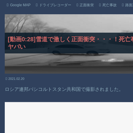
Google MAP
ドライブレコーダー
正面衝突
死亡事故
路面
[動画0:28]雪道で激しく正面衝突・・・！死
ヤバい
2021.02.20
ロシア連邦バシコルトスタン共和国で撮影されました。