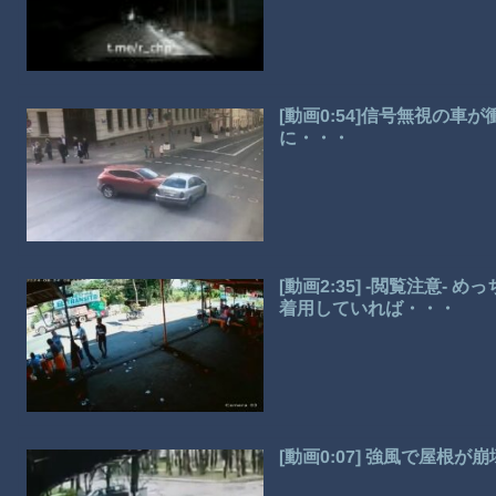
[動画0:54]信号無視の
に・・・
[動画2:35] -閲覧注意
着用していれば・・・
[動画0:07] 強風で屋根