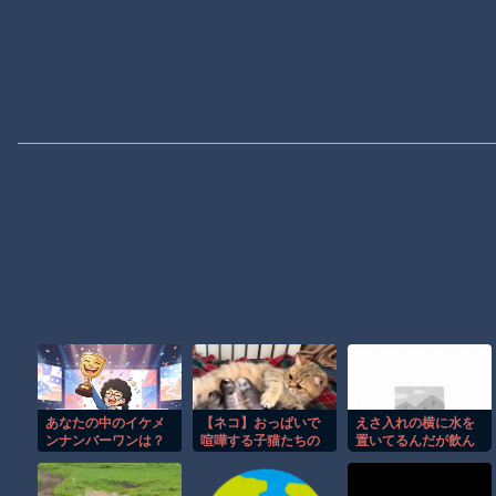
あなたの中のイケメ
【ネコ】おっぱいで
えさ入れの横に水を
ンナンバーワンは？
喧嘩する子猫たちの
置いてるんだが飲ん
動画が可愛すぎワロ
でる気配がない
タ。
【再】