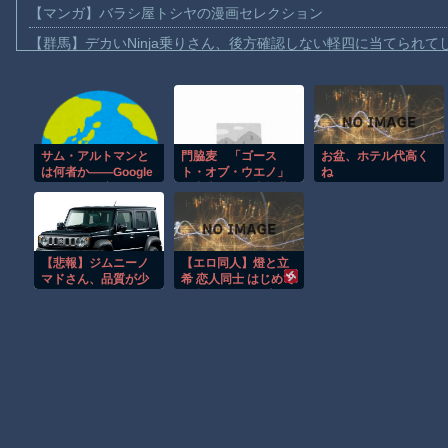
【マンガ】バラシ屋トシヤの漫画セレクション
【群馬】デカいNinja乗りさん、後方確認しない軽四に当てられて
【動画】ビッグフットの正体が判明
【動画】DJI Neo2で釣りの自撮りをしようとした男の悲劇（ノ∇`
【動画】タイのティパンコーン王子が日本人女性とデートか？
サム・アルトマンと
門脇麦 「ゴース
お盆、ホテル代高く
お前らがメイドイン韓国で認めてるもの 「キムチ」あと3つは？
は何者か——Google
ト・オブ・ウエノ」
ね
AmazonのアツさMax！心も踊る「マンガ毎週末セール（50%還
ミートで解雇された
竹中直人との本格共
「5日間」を生き延
演は“最高の時
【動画】これはお見事。中国重慶市で珍しい事故が撮影される。
び、8520億ドル企業
間”「台本よりたくさ
を率いる男になるま
んしゃべってた」
【画像】十二支合体！！ところでその前足、猫じゃね？
で
【悲報】ジムニーノ
【エロ同人】燈と立
【動画】ロシア軍のドローンをネット発射装置で撃墜するウクラ
マドさん、品質が少
希 恋人同士 はじめて
しヤバすぎるｗｗｗ
百合えっちする本
渡邊渚さん「私がPTSDと診断された当時、世間はまだPTSDと
ｗｗｗｗｗｗｗ
Powered by livedoor 相互RSS