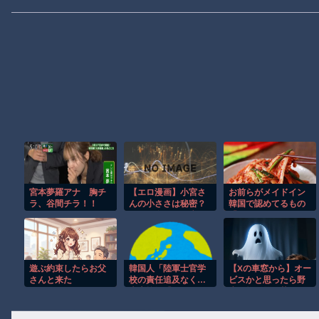
宮本夢羅アナ 胸チ
【エロ漫画】小宮さ
お前らがメイドイン
ラ、谷間チラ！！
んの小ささは秘密？
韓国で認めてるもの
めがね女子×ラブ＆H
「キムチ」あと3つ
でほっこり甘く睦む
は？
おとなの夜ｗ
遊ぶ約束したらお父
韓国人「陸軍士官学
【Xの車窓から】オー
さんと来た
校の責任追及なく…
ビスかと思ったら野
李大統領『またクー
生の炊飯器で草 ほ
デター起こす可能
か
性』と警告」