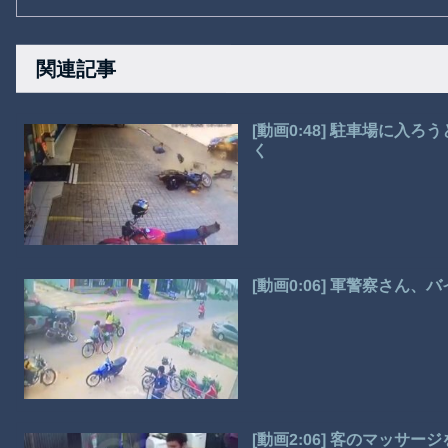
関連記事
[動画0:48] 駐車場に
く
[動画0:06] 軍警察さん
[動画2:06] 客のマッ