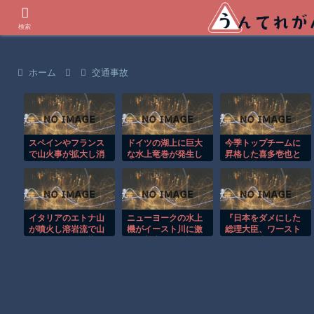
世界の衝撃動画などを紹介
検索
ホーム
交通事故
スペインやフランス
ドイツの湖上に巨大
今季トップチームに
で山火事が拡大し消
な水上竜巻が発生し
昇格した喜多壱也と
防士が消火活動！！
周囲が騒然！！
久保建英の共闘観れ
るの熱いな
イタリアのエトナ山
ニューヨークの水上
『日本をダメにした
が噴火し溶岩流で山
機がイースト川に激
総理大臣、ワースト
肌がオレンジに染ま
しく着水する恐怖の
１位が同点でこの人
る！！
瞬間！！
ｗ』と『松屋、食器
の仕分けまでセルフ
に』ほか 8/7 ネタ