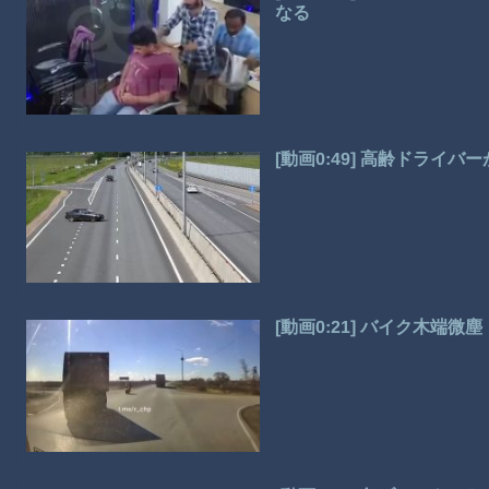
なる
[動画0:49] 高齢ドライ
[動画0:21] バイク木端