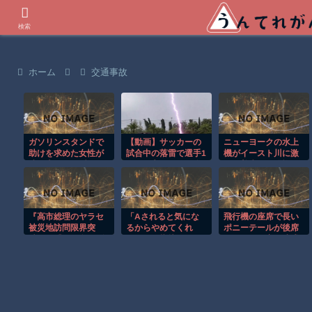
世界の衝撃動画などを紹介
検索
ホーム
交通事故
ガソリンスタンドで
【動画】サッカーの
ニューヨークの水上
助けを求めた女性が
試合中の落雷で選手1
機がイースト川に激
連れ去られる瞬
人が死亡、12人が負
しく着水する恐怖の
間！！
傷した事故。
瞬間！！
『高市総理のヤラセ
「Aされると気にな
飛行機の座席で長い
被災地訪問限界突
るからやめてくれ
ポニーテールが後席
破』と『ドカ食いダ
る？」と指摘したら
モニターを塞ぐ迷惑
イスキ！ もちづきさ
「お前はBできてな
行為！！
ん､アニメ化決定！』
いじゃないか」と自
ほか 8/5 ネタ
分は悪くないアピー
ルする彼氏にイラ
ッ。