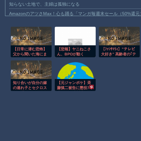
知らない土地で、主婦は孤独になる
AmazonのアツさMax！心も踊る「マンガ毎週末セール（50%還
【動画】これはお見事。中国重慶市で珍しい事故が撮影される。
【画像】十二支合体！！ところでその前足、猫じゃね？
【動画】ロシア軍のドローンをネット発射装置で撃墜するウクラ
【日常に潜む恐怖】
【悲報】ヤニねこさ
【ﾌｧﾝｻﾏﾘｨ】"テレビ
【動画】逃げる判断はやっ！埼玉でスマホ運転のプリウスに当て
父から聞いた海にま
ん、BPOが動く
大好き" 高齢者の｢テ
【動画】よく助けられたな。岐阜の川で外国人が溺れてしまう事
つわる怖い話
レビ離れ｣が始まっ
た…10代後半〜20代
渡邊渚さん「私がPTSDと診断された当時、世間はまだPTSDと
の約7割が "ほぼ見な
い" 衝撃の最新デー
【動画】自動ドアの仕組みを理解した富山のツバメが賢い。
タ…「洗脳プロパガ
知り合いが自分の嫁
【元ジャンポケ】斉
ンダで不快なレベ
【朗報】Amazon、汗が飛び散る灼熱の「マンガ毎週末セール（5
の連れ子とセクロス
藤慎二被告に懲役7年
ル」
して捕まったんだが
求刑 不同意性交など
子供向け漫画、謎の闇の大会に参加しがち問題
の罪
Powered by livedoor 相互RSS