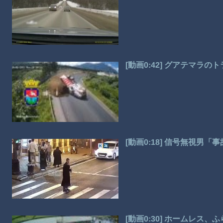
[動画0:42] グアテマラ
[動画0:18] 信号無視男
[動画0:30] ホームレス