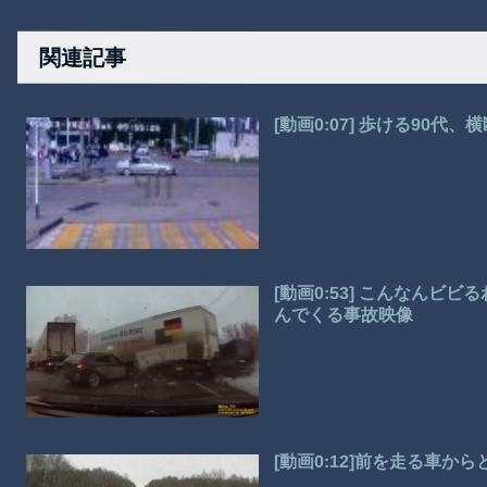
関連記事
[動画0:07] 歩ける90代
[動画0:53] こんなん
んでくる事故映像
[動画0:12]前を走る車