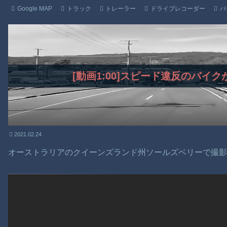
Google MAP
トラック
トレーラー
ドライブレコーダー
バ
[動画1:00]スピード違反のバイ
2021.02.24
オーストラリアのクイーンズランド州ソールズベリーで撮