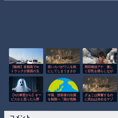
【動画】首都高で4t
若いカバがワニを枕
岡田桃佳アナ 激し
トラックが原因の玉
にしてしまうまさか
く巨乳を揺らしなが
突き事故に巻き込ま
の瞬間！！
ら街を歩く！！【GIF
れた軽バンの車載。
動画あり】
【Xの車窓から】オー
中国、技術者の出国
ざぁこは興奮するの
ビスかと思ったら野
を制限へ「国が危険
に死ねは冷めるマゾ
生の炊飯器で草 ほ
と判断したら出国禁
の線引き問題！R18
か
止」
音声「マゾイっちゃ
え♡死ね♡」ワイ
コメント
「あのさあ」