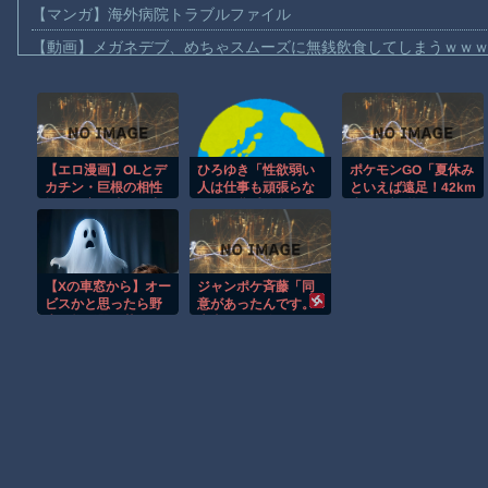
【マンガ】海外病院トラブルファイル
【動画】メガネデブ、めちゃスムーズに無銭飲食してしまうｗｗ
【動画】女子アナ「流しそうめん初体験します！ズズッズッ…ズ
【動画】迎撃ミサイルを避けながら船舶にドローンを突撃させる
【動画】大阪のゲリラ豪雨を生駒山の山頂から撮影したビデオが
【エロ漫画】OLとデ
ひろゆき「性欲弱い
ポケモンGO「夏休み
【動画】イッヌ、煽ってしまう
カチン・巨根の相性
人は仕事も頑張らな
といえば遠足！42km
【動画】ゴルフ中の嵐を撮影していた男性が雷に打たれる事故。
抜群な夜、彼女の中
いので貧乏人多い」
歩いて報酬をゲット
出しで終わらない騎
しよう！」 56す気か
【画像】地球上で最も珍しい茶色いパンダｗｗｗ
乗位の絶頂を味わう
よ
ぜ！
【動画】これは怖い。三重の国道23号で撮影された避けようがな
【Xの車窓から】オー
ジャンポケ斉藤「同
【悲報】テレ東の若手女子アナ「国民が勝手に我々取材陣にカメ
ビスかと思ったら野
意があったんです。
生の炊飯器で草 ほ
本当です。信じて下
ｗｗｗｗ
か
さい」 ←何でこの
主張が通らないの？
Amazon「マンガ毎週末セール（50%還元）」アツいスポーツマ
Powered by livedoor 相互RSS