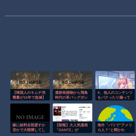
【韓国人のキムチ消
遺跡発掘物から飛鳥
X、他人のコンテンツ
費量が15年で急減】
時代の革バッグポシ
をパクったり煽って
「1日中食べない」人
ェットを再現！
インプ稼ぎするアカ
も増加
ウントの収益化停
止。今後はオリジナ
ル重視
嫁に給料全部渡すか
【朗報】大人気漫画
海外「パリで”アメリ
否かで大喧嘩してし
「GANTZ」が
カ人？”と聞かれ
まった
Amazonでなんと全
て”ウィ”と答えた