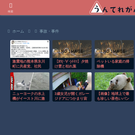
世界の衝撃動画などを紹介
検索
ホーム
事故・事件
激震地の熊本県氷川
【ｶﾜ(･∀･)ｲｲ!!】夕焼
ペットいる家庭の掃
町に共産党、社民
け雲と枯れ葉
除機
党、立憲民政党等の
左派の救援は影すら
見えず。住民苦言
ニューヨークの水上
3歳女児が開くガレー
【画像】地球上で最
機がイースト川に激
ジドアにつかまり宙
も珍しい茶色いパン
しく着水する恐怖の
づりになる危険な瞬
ダｗｗｗ
瞬間！！
間！！