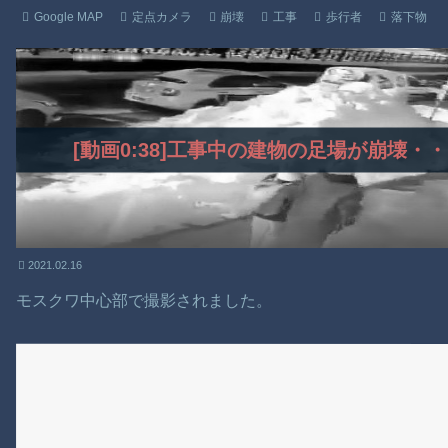
Google MAP
定点カメラ
崩壊
工事
歩行者
落下物
[動画0:38]工事中の建物の足場が崩壊
2021.02.16
モスクワ中心部で撮影されました。