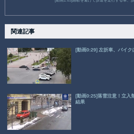
[動画1:03]路駐を避けて歩道を走行する車
関連記事
[動画0:29] 左折車、バ
[動画0:25]落雪注意！
結果