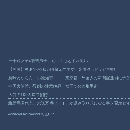
三十路女子×後輩男子、近づく心とすれ違い
【画像】整形で2400万円超えの美女、水着グラビアに挑戦
意味わからん 小池知事！！ 東京都「外国人の新聞配達員に子
中国大使館が異例の注意喚起 韓国での整形手術
大谷の100人ロス招待
維新馬場代表、大阪万博のトイレが汲み取り式になる事を否定せ
Powered by livedoor 相互RSS