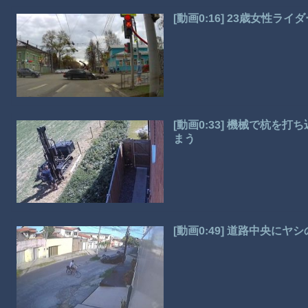
[動画0:16] 23歳女性
[動画0:33] 機械で杭
まう
[動画0:49] 道路中央に