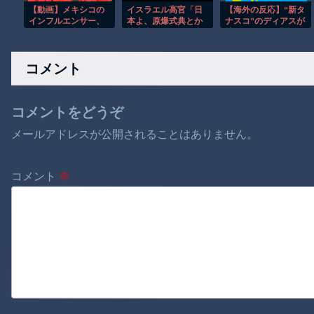
【動画】メキシコの
イスラエル高官「日
【海外の反応】“新タ
インフルエンサー、
本よ、原爆式典とか
ナスコ”のディアスが
ライブ配信中に襲撃
被害者面やめね？中
地雷すぎる件「大谷
されて死亡。
国人虐殺したくせ
と山本だけしかまと
に」
もな契約がない…」
コメント
コメントをどうぞ
メールアドレスが公開されることはありません。
コメント
※