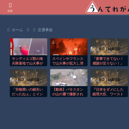
世界の衝撃動画などを紹介
検索
ホーム
交通事故
サンディエゴ郡の海
スペインやフランス
「家事できてない！
兵隊基地で山火事が
で山火事が拡大し消
感謝が足りない！」
拡大し避難命令！！
防士が消火活動！！
何をやっても不満を
言われる。看護学生
にまでなった私を叩
く後出し旦那
「安物買いの銭失い
【動画】パキスタン
『日本をダメにした
だったねぇ」とイン
の山の麓で撮影され
総理大臣、ワースト
ドネシア高速鉄道の
た鉄砲水が地獄すぎ
１位が同点でこの人
最終処分に日本側騒
る。
ｗ』と『松屋、食器
然、国家予算は使わ
の仕分けまでセルフ
ないという
に』ほか 8/7 ネタ