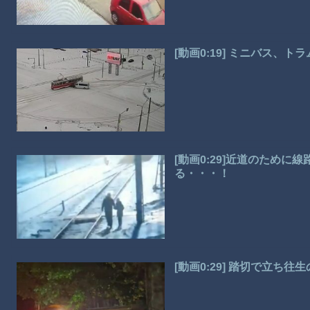
[動画0:19] ミニバス、
[動画0:29]近道のため
る・・・！
[動画0:29] 踏切で立ち