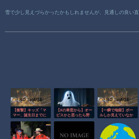
雪で少し見えづらかったかもしれませんが、見通しの良い
【衝撃】キッズ「マ
【Xの車窓から】オー
【一瞬で地獄】ボー
マー、誕生日までに
ビスかと思ったら野
ルしか見えていなか
隠し部屋作って」母
生の炊飯器で草 ほ
った…ドライバーを
親「わかった」→結
か
襲った悪夢
果ｗｗｗｗ