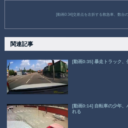
[動画0:34]交差点を左折する救急車、数
関連記事
[動画0:35] 暴走トラ
[動画0:14] 自転車の
れる