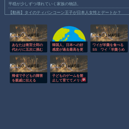
平穏が少しずつ壊れていく家族の物語。
【動画】タイのティパンコーン王子が日本人女性とデートか？
お前らがメイドイン韓国で認めてるもの 「キムチ」あと3つは？
AmazonのアツさMax！心も踊る「マンガ毎週末セール（50%還
【動画】これはお見事。中国重慶市で珍しい事故が撮影される。
あなたは衛宮士郎の
韓国人、日本への好
ワイが羊羮を食べる
【画像】十二支合体！！ところでその前足、猫じゃね？
代わりに五次に挑む
感度が過去最高を更
SS ワイ「羊羮うめ
【動画】ロシア軍のドローンをネット発射装置で撃墜するウクラ
ようです 第411話
新 →反日ブーム終了
ぇなぁ」
か
【動画】逃げる判断はやっ！埼玉でスマホ運転のプリウスに当て
【動画】よく助けられたな。岐阜の川で外国人が溺れてしまう事
帰省で子どもの障害
子どものゲームを禁
渡邊渚さん「私がPTSDと診断された当時、世間はまだPTSDと
を親戚に伝える
止して育ててメリッ
トある？
【朗報】Amazon、汗が飛び散る灼熱の「マンガ毎週末セール（5
Powered by livedoor 相互RSS