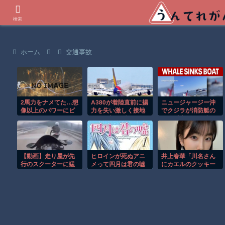
世界の衝撃動画などを紹介
検索
ホーム
交通事故
2馬力をナメてた…想
A380が着陸直前に揚
ニュージャージー沖
像以上のパワーにビ
力を失い激しく接地
でクジラが消防艇の
ビったｗ
する衝撃の瞬間！！
下に浮上し船が沈む
衝撃映像！！
【動画】走り屋が先
ヒロインが死ぬアニ
井上春華「川名さん
行のスクーターに猛
メって四月は君の嘘
にカエルのクッキー
スピードで突っ込む
くらいしかないよう
を渡せなくて結局自
事故。
な
分で食べた」