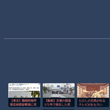
【東京】睡眠時無呼
【動画】京都の国道
たけしの元気が出る
吸症候群診断後に死
171号で発生した死
テレビがおもろい
亡事故＝運転の無職
亡事故を記録したド