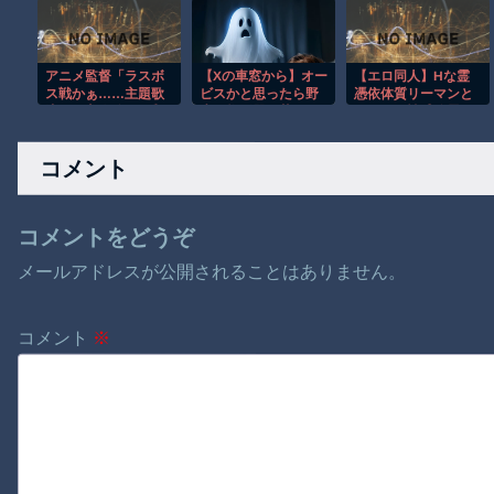
男（３４）、独断で
ライブレコーダー。
治療中断―危険運転
致死罪適用
アニメ監督「ラスボ
【Xの車窓から】オー
【エロ同人】Hな霊
ス戦かぁ……主題歌
ビスかと思ったら野
憑依体質リーマンと
流して主人公が1番最
生の炊飯器で草 ほ
イケメン性感除霊マ
初に習得した技でト
か
ッサージ師
ドメ刺したろ」
コメント
コメントをどうぞ
メールアドレスが公開されることはありません。
コメント
※