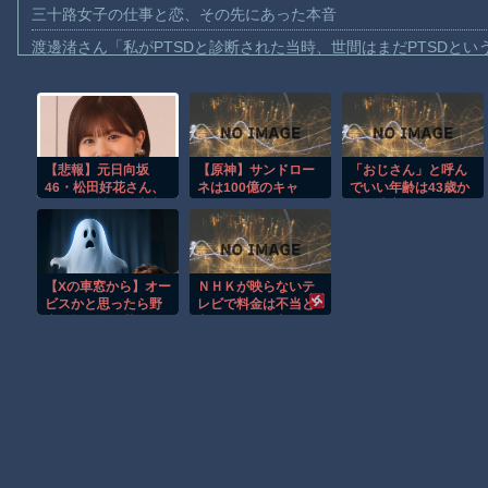
三十路女子の仕事と恋、その先にあった本音
渡邊渚さん「私がPTSDと診断された当時、世間はまだPTSDと
【動画】自動ドアの仕組みを理解した富山のツバメが賢い。
【朗報】Amazon、汗が飛び散る灼熱の「マンガ毎週末セール（5
【動画】高速道路を走行中の車からリアガラスが飛んでくる事故(ﾟo
【悲報】元日向坂
【原神】サンドロー
「おじさん」と呼ん
子供向け漫画、謎の闇の大会に参加しがち問題
46・松田好花さん、
ネは100億のキャ
でいい年齢は43歳か
【動画】ロシアの空挺兵、パラシュートが開かずに墜落してしま
夏の風物詩で食中毒
ラ！
らに決定しました。
「腹痛とおう吐と下
俺らはまだお兄さん
【動画】両方馬鹿（笑）ミニストップでトラックと衝突したドラレ
痢が止まらな
だな
い」・・・・・・・
【動画】地震発生時の熊本総合病院の手術室の様子が(((ﾟДﾟ)))
・・
【Xの車窓から】オー
ＮＨＫが映らないテ
【朗報】大人気漫画「GANTZ」がAmazonでなんと全巻100円ｗ
ビスかと思ったら野
レビで料金は不当と
生の炊飯器で草 ほ
主張していた主婦の
まだ墓石があるだけマシと見るべきか。今はもう合葬墓ばかり
か
裁判が……
Powered by livedoor 相互RSS