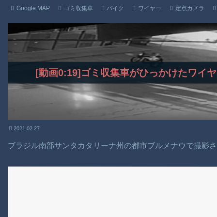
Google MAP
ゴミ収集車
バイク
ワイヤー
定点カメラ
[動画0:19]ゴミ収集車がひっかけたワ
2021.02.27
ブラジル南部サンタカタリーナ州の都市ブルメナウで撮影