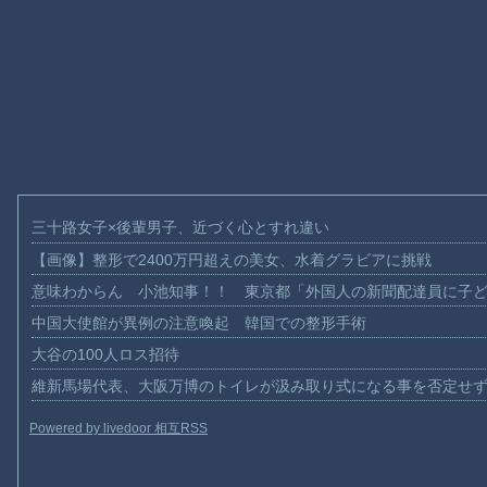
三十路女子×後輩男子、近づく心とすれ違い
【画像】整形で2400万円超えの美女、水着グラビアに挑戦
意味わからん 小池知事！！ 東京都「外国人の新聞配達員に子
中国大使館が異例の注意喚起 韓国での整形手術
大谷の100人ロス招待
維新馬場代表、大阪万博のトイレが汲み取り式になる事を否定せ
Powered by livedoor 相互RSS