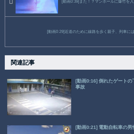
[動画0:39]また！？マンホールに爆竹を
[動画0:29]近道のために線路を歩く親子、列車
関連記事
[動画0:16] 倒れたゲ
事故
[動画0:21] 電動自転車