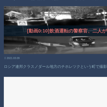
【動画】新型のさすまた、限界突破ｗｗｗｗｗｗ
【謎】広島県が頑なに「はだしのゲンコラボ喫茶」をやらない理
ヒロインが死ぬアニメって四月は君の嘘くらいしかないような
Powered by livedoor 相互RSS
[動画0:10]飲酒運転の警察官、二
2021.03.09
ロシア連邦クラスノダール地方のチホレツクという町で撮