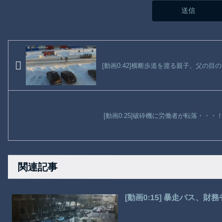
[動画0:42]横断歩道を渡る親子、父の
[動画0:25]破砕機に労働者が転落・・
関連記事
[動画0:15] 暴走バス、財