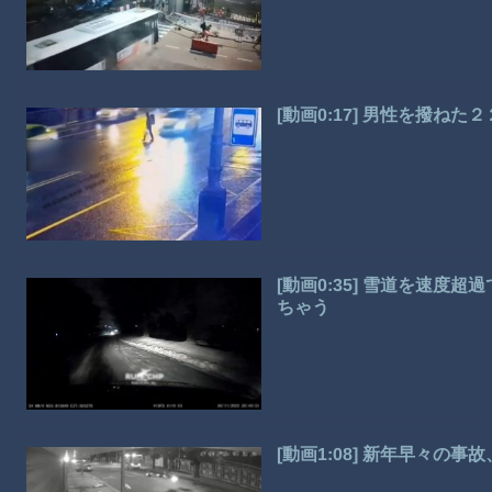
[動画0:17] 男性を撥ね
[動画0:35] 雪道を速
ちゃう
[動画1:08] 新年早々の