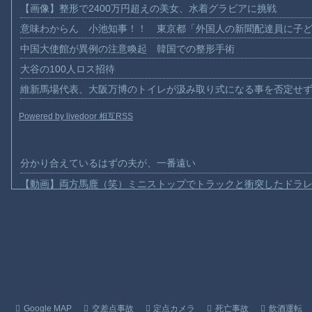
【画像】整形で2400万円超えの美女、水着グラビアに挑戦
意味わからん 小池知事！！ 東京都「外国人の新聞配達員に子
中国大使館が異例の注意喚起 韓国での整形手術
大谷の100人ロス招待
維新馬場代表、大阪万博のトイレが汲み取り式になる事を否定せ
Powered by livedoor 相互RSS
分かり合えているはずの夫が、一番遠い
【動画】両方馬鹿（笑）ミニストップでトラックと衝突したドラレ
【動画】地震発生時の熊本総合病院の手術室の様子が(((ﾟДﾟ)))
【動画】野菜売りのおじさんにドローンを特攻させるおそロシア
【動画】首都高で4tトラックが原因の玉突き事故に巻き込まれた
【朗報】大人気漫画「GANTZ」がAmazonでなんと全巻100円ｗ
【動画】サッカーの試合中の落雷で選手1人が死亡、12人が負傷し
まだ墓石があるだけマシと見るべきか。今はもう合葬墓ばかり
Google MAP
交差点事故
定点カメラ
死亡事故
飲酒運転