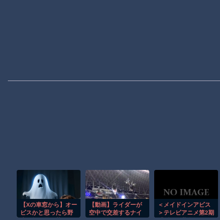
【Xの車窓から】オー
【動画】ライダーが
＜メイドインアビス
ビスかと思ったら野
空中で交差するナイ
＞テレビアニメ第2期