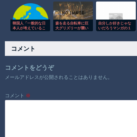
生の炊飯器で草 ほ
トロサーカスのスタ
「烈日の黄金郷」 9
か
ントがクレイジー。
月に劇場上映
韓国人「一般的な日
森を走る自転車に巨
自分しか好きじゃな
本人が考えているこ
大グリズリーが襲い
いだろうマンガの１
とがこちら…」
掛かる恐怖のGoPro
シーン
→「え
映像！！
っ？？？？？？？？
コメント
？？？？？？？？？
？？？？」＝韓国の
反応
コメントをどうぞ
メールアドレスが公開されることはありません。
コメント
※