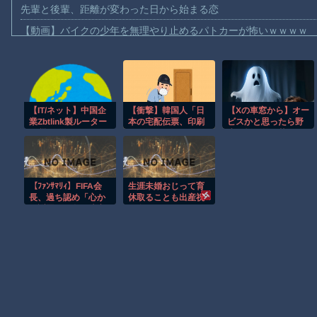
先輩と後輩、距離が変わった日から始まる恋
【動画】バイクの少年を無理やり止めるパトカーが怖いｗｗｗｗ
【動画】世界一過酷なオフロードレースのコース設計が絶対にお
【悲報】テレ東の若手女子アナ「国民が勝手に我々取材陣にカメ
ｗｗｗｗ
【珍事】サッカーの試合が原因で交通事故が起きてしまう。
【IT/ネット】中国企
【衝撃】韓国人「日
【Xの車窓から】オー
業Zbtlink製ルーター
本の宅配伝票、印刷
ビスかと思ったら野
【動画】急病人？横須賀の国道16号でおかしな事故が撮影される
20機種にバックド
じゃなかった」
生の炊飯器で草 ほ
ア、外部から完全制
か
Amazon「マンガ毎週末セール（50%還元）」アツいスポーツマ
御のおそれ
【群馬】デカいNinja乗りさん、後方確認しない軽四に当てられて
【ﾌｧﾝｻﾏﾘｨ】FIFA会
生涯未婚おじって育
【動画】ビッグフットの正体が判明
長、過ち認め「心か
休取ることも出産祝
ら謝罪」 留任決定
い金もらうこともな
お前らがメイドイン韓国で認めてるもの 「キムチ」あと3つは？
を英報道…W杯権利
いんだな
売却案を巡る大騒動
AmazonのアツさMax！心も踊る「マンガ毎週末セール（50%還
に、ネット「頭丸め
て出直してこい」
Powered by livedoor 相互RSS