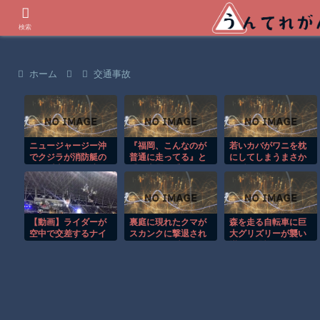
世界の衝撃動画などを紹介
検索
ホーム
交通事故
ニュージャージー沖
『福岡、こんなのが
若いカバがワニを枕
でクジラが消防艇の
普通に走ってる』と
にしてしまうまさか
下に浮上し船が沈む
『日本露悪系アニメ
の瞬間！！
衝撃映像！！
最盛期へ、韓国人か
らも心配される』ほ
か 8/6 ネタ
【動画】ライダーが
裏庭に現れたクマが
森を走る自転車に巨
空中で交差するナイ
スカンクに撃退され
大グリズリーが襲い
トロサーカスのスタ
るまさかの瞬間！！
掛かる恐怖のGoPro
ントがクレイジー。
映像！！