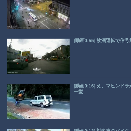
[動画0:55] 飲酒運転で
[動画0:16] え、マヒ
一髪
[動画0:13] 対向車の