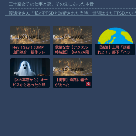
三十路女子の仕事と恋、その先にあった本音
渡邊渚さん「私がPTSDと診断された当時、世間はまだPTSDと
【動画】自動ドアの仕組みを理解した富山のツバメが賢い。
【朗報】Amazon、汗が飛び散る灼熱の「マンガ毎週末セール（5
【動画】高速道路を走行中の車からリアガラスが飛んでくる事故(ﾟo
Hey！Say！JUMP
我儘な女【デジタル
【議論】上司「頑張
子供向け漫画、謎の闇の大会に参加しがち問題
山田涼介 新作フレ
特装版】【FANZA限
れよ！」部下「ハラ
【動画】ロシアの空挺兵、パラシュートが開かずに墜落してしま
グランスまとい「僕
定版】
スメントです…」←
を嗅ぎたいですよ
これ、どっちが正解
【動画】両方馬鹿（笑）ミニストップでトラックと衝突したドラレ
ね？」と報道陣を笑
なの？
顔で惑わす
【動画】地震発生時の熊本総合病院の手術室の様子が(((ﾟДﾟ)))
【Xの車窓から】オー
【衝撃】道路に帽子
【朗報】大人気漫画「GANTZ」がAmazonでなんと全巻100円ｗ
ビスかと思ったら野
があった
生の炊飯器で草 ほ
まだ墓石があるだけマシと見るべきか。今はもう合葬墓ばかり
か
Powered by livedoor 相互RSS