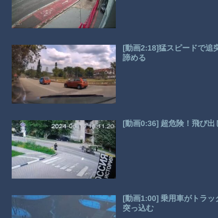
[動画2:18]猛スピード
諦める
[動画0:36] 超危険！飛
[動画1:00] 乗用車が
突っ込む