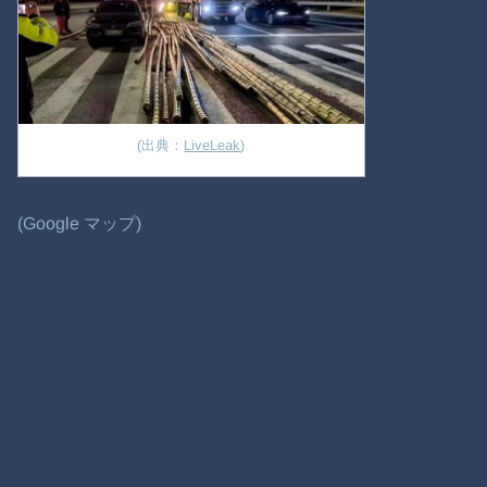
(出典：
LiveLeak
)
(Google マップ)