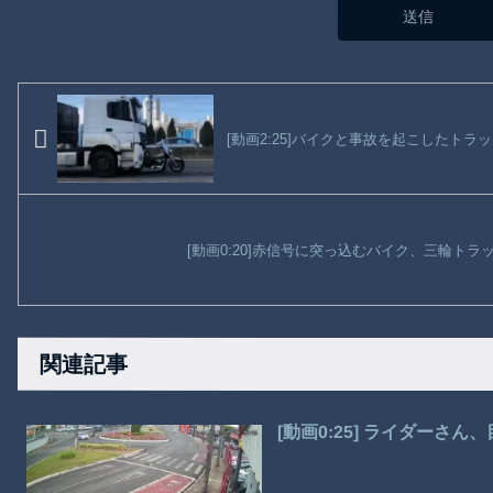
[動画2:25]バイクと事故を起こしたトラ
[動画0:20]赤信号に突っ込むバイク、三輪ト
関連記事
[動画0:25] ライダーさ