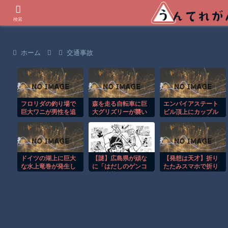
世界の衝撃動画などを紹介
検索
ホーム
交通事故
フロリダの釣り場で
森を走る自転車に巨
エンパイアステート
巨大ワニが男性を追
大グリズリーが襲い
ビル頂上にカップル
いかける恐怖の瞬
掛かる恐怖のGoPro
が無断で登る衝撃の
間！！
映像！！
事件！！
ドイツの湖上に巨大
【謎】広島県が頑な
【発想は天才】折り
な水上竜巻が発生し
に「はだしのゲンコ
たたみスマホで折り
周囲が騒然！！
ラボ喫茶」をやらな
紙!? でも使い道が分
い理由
からないｗ