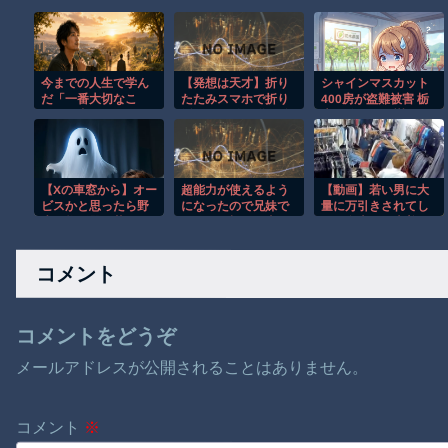
今までの人生で学ん
【発想は天才】折り
シャインマスカット
だ「一番大切なこ
たたみスマホで折り
400房が盗難被害 栃
と」を書いてけ
紙!? でも使い道が分
木・佐野の果樹園
からないｗ
【Xの車窓から】オー
超能力が使えるよう
【動画】若い男に大
ビスかと思ったら野
になったので兄妹で
量に万引きされてし
生の炊飯器で草 ほ
限界まで極める事に
まう名古屋の古着屋
か
した件 その９
さん。
コメント
コメントをどうぞ
メールアドレスが公開されることはありません。
コメント
※