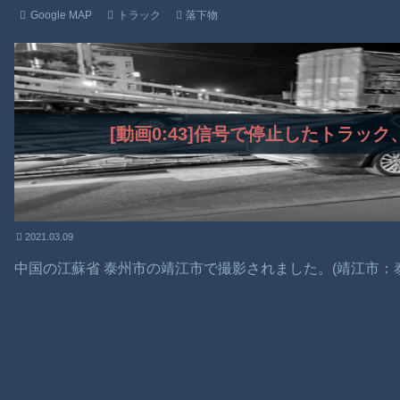
Google MAP
トラック
落下物
[動画0:43]信号で停止したトラッ
2021.03.09
中国の江蘇省 泰州市の靖江市で撮影されました。(靖江市：