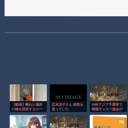
【動画】離れた場所
広末涼子さん 病気を
W杯アジア予選等で
の物を回収するロー
患っていた
韓国サッカー協会が
プワークが超便利で
やらかしまくりだと
覚えたい。
発覚、「いきなり共
同開催になったし
な」と日韓共