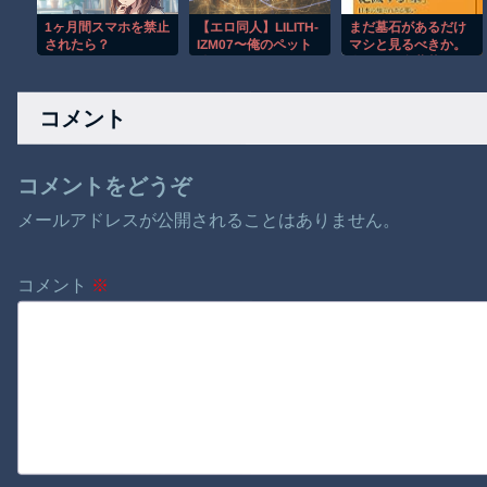
1ヶ月間スマホを禁止
【エロ同人】LILITH-
まだ墓石があるだけ
されたら？
IZM07〜俺のペット
マシと見るべきか。
編〜
今はもう合葬墓ばか
り
コメント
コメントをどうぞ
メールアドレスが公開されることはありません。
コメント
※