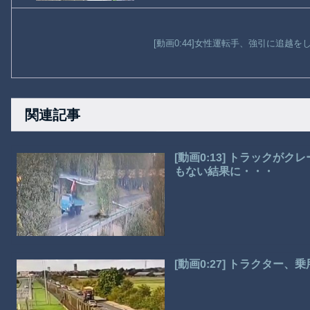
[動画0:44]女性運転手、強引に追越
関連記事
[動画0:13] トラック
もない結果に・・・
[動画0:27] トラクター