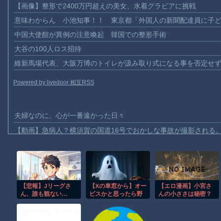
【画像】整形で2400万円超えの美女、水着グラビアに挑戦
意味わからん 小池知事！！ 東京都「外国人の新聞配達員に子
中国大使館が異例の注意喚起 韓国での整形手術
大谷の100人ロス招待
維新馬場代表、大阪万博のトイレが汲み取り式になる事を否定せ
Powered by livedoor 相互RSS
夫婦なのに、心が一番遠かった日々
【動画】急病人？横須賀の国道16号でおかしな事故が撮影される
Amazon「マンガ毎週末セール（50%還元）」アツいスポーツマ
【群馬】デカいNinja乗りさん、後方確認しない軽四に当てられて
【動画】ビッグフットの正体が判明
【悲報】Jリーグさ
【Xの車窓から】オー
【エロ漫画】小宮さ
【動画】DJI Neo2で釣りの自撮りをしようとした男の悲劇（ノ∇`
ん、誰も観ない…
ビスかと思ったら野
んの小ささは秘密？
【動画】タイのティパンコーン王子が日本人女性とデートか？
wwwwwwwwwwww
生の炊飯器で草 ほ
めがね女子×ラブ＆H
www
か
でほっこり甘く睦む
お前らがメイドイン韓国で認めてるもの 「キムチ」あと3つは？
おとなの夜ｗ