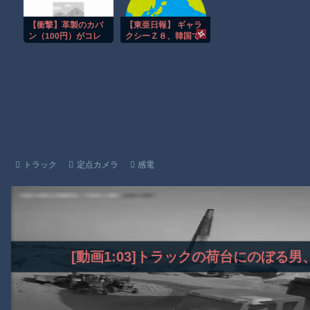
AmazonのアツさMax！心も踊る「マンガ毎週末セール（50%還
【衝撃】革製のカバ
【東亜日報】 ギャラ
【動画】これはお見事。中国重慶市で珍しい事故が撮影される。
ン（100円）がコレ
クシーＺ８、韓国で
らしいｗｗｗｗｗｗ
予約販売１４４万台
【画像】十二支合体！！ところでその前足、猫じゃね？
ｗｗ
の旋風
Powered by livedoor 相互RSS
トラック
定点カメラ
感電
[動画1:03]トラックの荷台にのぼる