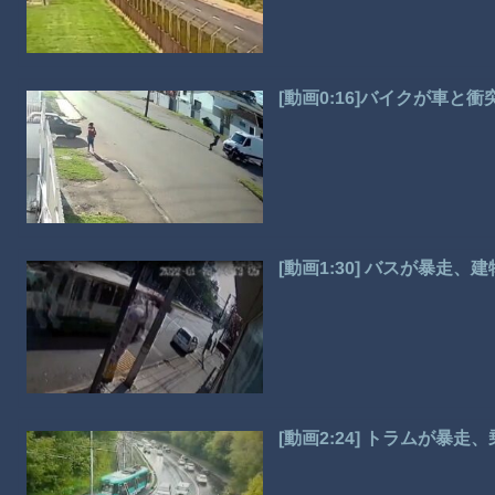
[動画0:16]バイクが車
[動画1:30] バスが暴走、
[動画2:24] トラムが暴