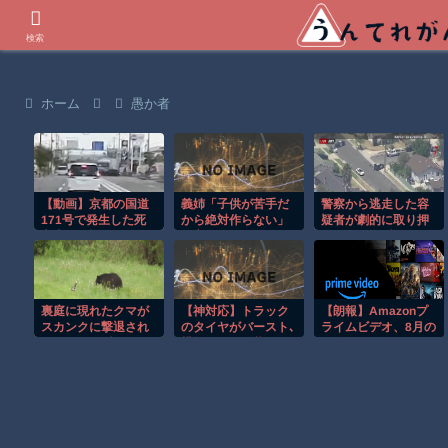
世界の衝撃動画などを紹介
検索
ホーム
愚か者
【動画】京都の国道
義姉「子供が苦手だ
警察から逃走した容
171号で発生した死
から絶対作らない」
疑者が劇的に取り押
亡事故を記録したド
と言っていたのに、
さえられる瞬間！！
ライブレコーダー。
私の妊娠が発覚する
と嫌味ばかり言うよ
うになった。義姉
「あなたのお腹の子
裏庭に現れたクマが
【神対応】トラック
【朗報】Amazonプ
変かもね」
スカンクに撃退され
のタイヤがバースト､
ライムビデオ、8月の
るまさかの瞬間！！
横転しそうな状況
配信作品が異次元の
で…別のトラック運
凄さ！体感気温50度
転手が命懸けで救っ
越えへ
た！