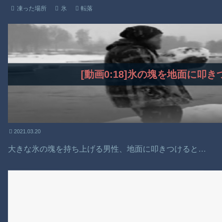
凍った場所
氷
転落
[動画0:18]氷の塊を地面に叩
2021.03.20
大きな氷の塊を持ち上げる男性、地面に叩きつけると…