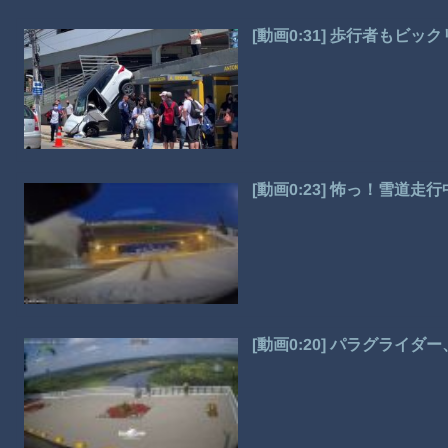
[動画0:31] 歩行者もビ
[動画0:23] 怖っ！雪道
[動画0:20] パラグライ