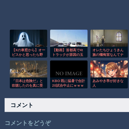
【Xの車窓から】オー
【動画】首都高で4t
オレたちひょうきん
ビスかと思ったら野
トラックが原因の玉
族の懺悔室なんてナ
生の炊飯器で草 ほ
突き事故に巻き込ま
ウなヤングは知らん
か
れた軽バンの車載。
だろ
「日本は危険だ」と
KBO 既に猛暑で合計
あみやき亭が好きな
吹聴したのを真に受
20試合中止にｗｗｗ
人
けた中国人旅行客、
ｗｗｗｗｗｗｗ
だが代替旅行先が日
本ほど安全ではなか
コメント
った結果…
コメントをどうぞ