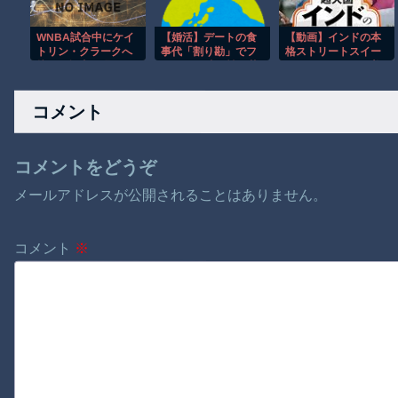
WNBA試合中にケイ
【婚活】デートの食
【動画】インドの本
トリン・クラークへ
事代「割り勘」でフ
格ストリートスイー
接触し場内が騒
ラれた33歳男性の落
ツ、これはマジで美
然！！
とし穴 「じゃあ半
味そうな雰囲気
分で」が相手を冷め
コメント
させる“本当の理由”
コメントをどうぞ
メールアドレスが公開されることはありません。
コメント
※