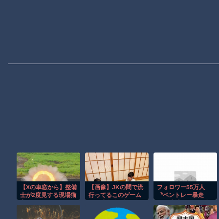
【Xの車窓から】整備
【画像】JKの間で流
フォロワー55万人
士が2度見する現場猫
行ってるこのゲーム
〝ベントレー暴走
案件 ほか
の正式名称、誰も知
男〟逮捕でバレた偽
らないｗｗｗｗ
りのセレブ生活 ふざ
けた供述に怒りの声