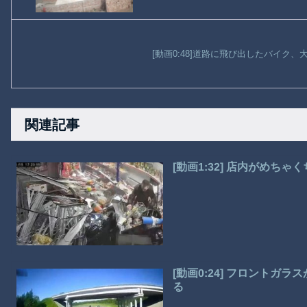
[動画0:48]道路に飛び出したバイク
関連記事
[動画1:32] 店内がめち
[動画0:24] フロント
る