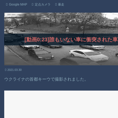
Google MAP
定点カメラ
暴走
[動画0:23]誰もいない車に衝突され
2021.03.30
ウクライナの首都キーウで撮影されました。