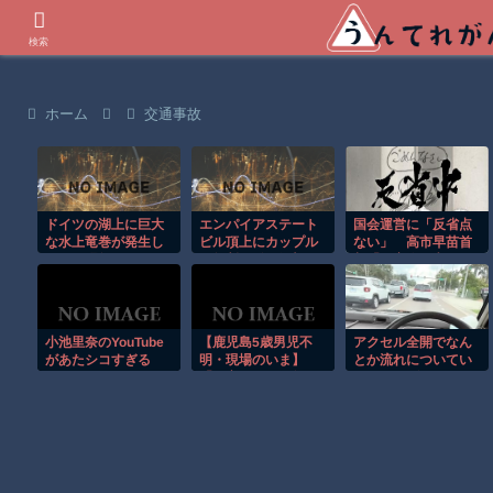
世界の衝撃動画などを紹介
検索
ホーム
交通事故
ドイツの湖上に巨大
エンパイアステート
国会運営に「反省点
な水上竜巻が発生し
ビル頂上にカップル
ない」 高市早苗首
周囲が騒然！！
が無断で登る衝撃の
相「国家像を考える
事件！！
時間を取るのは簡単
ではない」
小池里奈のYouTube
【鹿児島5歳男児不
アクセル全開でなん
があたシコすぎる
明・現場のいま】
とか流れについてい
「お客さまは例年の3
けるホンダ・アクテ
分の1に…」現場温泉
ィの動画が人気に。
施設が明かした苦悩
と、あえて過剰な対
策をしない理由