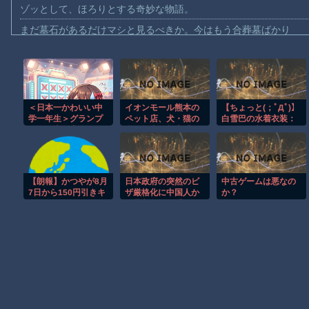
ゾッとして、ほろりとする奇妙な物語。
まだ墓石があるだけマシと見るべきか。今はもう合葬墓ばかり
【動画】名古屋栄で不良外人が警察官を突き飛ばす。逮捕しろや
【動画】新型のさすまた、限界突破ｗｗｗｗｗｗ
【話題】河内長野市で警官が包丁男に発砲したシーンのモザ無し
＜日本一かわいい中
イオンモール熊本の
【ちょっと(；ﾟДﾟ)】
【動画】メキシコのインフルエンサー、ライブ配信中に襲撃され
学一年生＞グランプ
ペット店、犬・猫の
白雪巴の水着衣装：
【動画】仲間に花火を水平撃ちしようとして障害を負ったかもし
リは岡山県出身・の
全頭無事を報告「ス
ちょっと刺激が強す
の花さん 準グランプ
タッフとともに速や
ぎるかもしれない水
【宮崎】マジ勘弁してほしい。久しぶりに恐ろしい子供ミサイル
リは徳島県出身・つ
かに避難」 [7/30]
着お披露目??【白雪
むぎさん
巴/にじさんじ】
【謎】広島県が頑なに「はだしのゲンコラボ喫茶」をやらない理
【朗報】かつやが8月
日本政府の突然のビ
中古ゲームは悪なの
ヒロインが死ぬアニメって四月は君の嘘くらいしかないような
7日から150円引きキ
ザ厳格化に中国人か
か？
ャンペーンを開始！
ら批判殺到。「もう
オレたちひょうきん族の懺悔室なんてナウなヤングは知らんだろ
ご飯大盛りも無
鎖国しろ」「あきれ
料！！
てモノ言えない」
Powered by livedoor 相互RSS