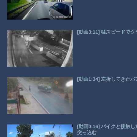
[動画3:11] 猛スピード
[動画1:34] 左折してき
[動画0:16] バイクと
突っ込む