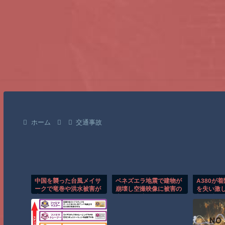
ホーム
交通事故
中国を襲った台風メイサ
ベネズエラ地震で建物が
A380が
ークで竜巻や洪水被害が
崩壊し空撮映像に被害の
を失い激
広がる！！
大きさが映る。
撃の瞬間