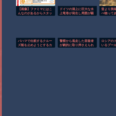
【画像】ファミマにはこ
ドイツの湖上に巨大な水
昔より美
んなのがあるからスタッ
上竜巻が発生し周囲が騒
べ物って
フの名札をよく見よう
然！！
バハマで出航するクルー
警察から逃走した容疑者
ロシアの
ズ船を止めようとするカ
が劇的に取り押さえられ
いるプー
ップルの悲劇！！
る瞬間！！
怖の瞬間