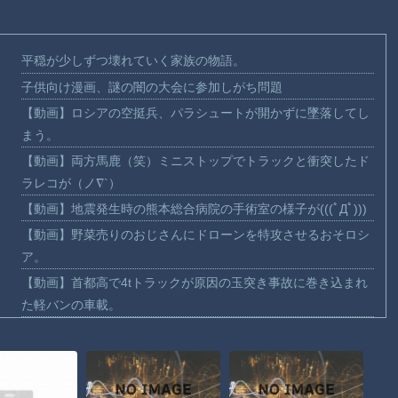
平穏が少しずつ壊れていく家族の物語。
子供向け漫画、謎の闇の大会に参加しがち問題
【動画】ロシアの空挺兵、パラシュートが開かずに墜落してし
まう。
【動画】両方馬鹿（笑）ミニストップでトラックと衝突したド
ラレコが（ノ∇`）
【動画】地震発生時の熊本総合病院の手術室の様子が(((ﾟДﾟ)))
【動画】野菜売りのおじさんにドローンを特攻させるおそロシ
ア。
【動画】首都高で4tトラックが原因の玉突き事故に巻き込まれ
た軽バンの車載。
【朗報】大人気漫画「GANTZ」がAmazonでなんと全巻100円
ｗｗｗｗｗｗ
まだ墓石があるだけマシと見るべきか。今はもう合葬墓ばかり