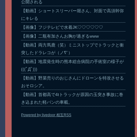
公開される
【動画】ショートスリーパー堀さん、対面で高須幹弥
にキレる
【画像】フジテレビで水着JK♡♡♡♡♡♡
【画像】二瓶有加さんお胸が過ぎるwww
【動画】両方馬鹿（笑）ミニストップでトラックと衝
突したドラレコが（ノ∇`）
【動画】地震発生時の熊本総合病院の手術室の様子が
(((ﾟДﾟ)))
【動画】野菜売りのおじさんにドローンを特攻させる
おそロシア。
【動画】首都高で4tトラックが原因の玉突き事故に巻
き込まれた軽バンの車載。
Powered by livedoor 相互RSS