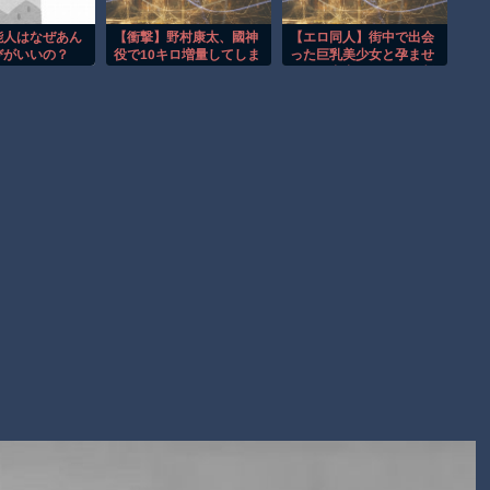
【動画】新型のさすまた、限界突破ｗｗｗｗｗｗ
能人はなぜあん
【衝撃】野村康太、國神
【エロ同人】街中で出会
【謎】広島県が頑なに「はだしのゲンコラボ喫茶」をやらない
びがいいの？
役で10キロ増量してしま
った巨乳美少女と孕ませ
理由
う
を狙う中出しフェラの刺
激的な夜ｗ
Powered by livedoor 相互RSS