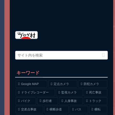
キーワード
Google MAP
定点カメラ
防犯カメラ
ドライブレコーダー
監視カメラ
死亡事故
人身事故
トラック
バイク
歩行者
交差点事故
横断歩道
バス
横転