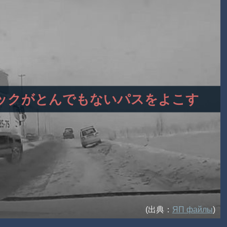
トラックがとんでもないパスをよこす
(出典：
ЯП файлы
)