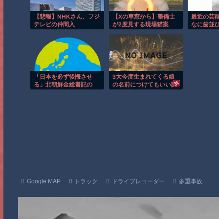
【悲報】NHKさん、フジ
【Xの車窓から】整備士
最近の芸
テレビの仲間入
が2度見する現場猫案
なに歯並
り・・・・・・・・・
件 ほか
「日本を必ず後悔させ
3大今度生まれてくる娘
る」北朝鮮金総書記の
の名前につけてもいい調
妹・金与正氏 海自のミ
味料「みりん」「きな
サイル実射実験に「日本
こ」
の軍事大国化黙認しな
い」 [8/5]
Google MAP
トラック
ドライブレコーダー
多重事故