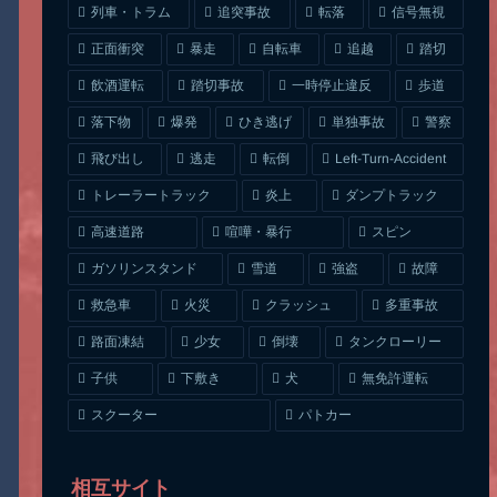
列車・トラム
追突事故
信号無視
転落
正面衝突
自転車
暴走
追越
踏切
一時停止違反
飲酒運転
踏切事故
歩道
ひき逃げ
単独事故
落下物
爆発
警察
Left-Turn-Accident
飛び出し
逃走
転倒
トレーラートラック
ダンプトラック
炎上
喧嘩・暴行
高速道路
スピン
ガソリンスタンド
雪道
強盗
故障
クラッシュ
多重事故
救急車
火災
タンクローリー
路面凍結
少女
倒壊
無免許運転
下敷き
子供
犬
スクーター
パトカー
相互サイト