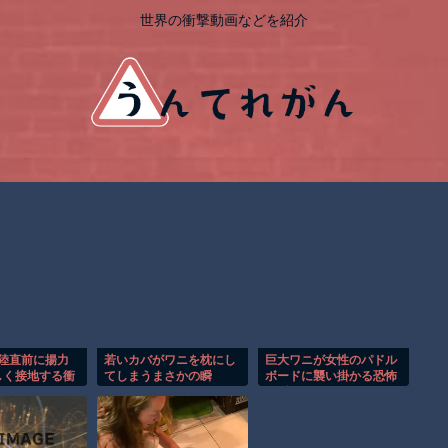
世界の衝撃動画などを紹介
着陸直前に揚力
若いカバがワニを枕にし
巨大ワニが女性のパドル
しく接地する衝
てしまうまさかの瞬
ボードに襲い掛かる恐怖
！！
間！！
の瞬間！！