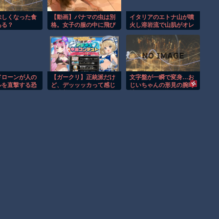
味しくなった食
【動画】パナマの虫は別
イタリアのエトナ山が噴
ある？
格。女子の服の中に飛び
火し溶岩流で山肌がオレ
込んだ虫がでかすぎて
ンジに染まる！！
(°_°)
ドローンが人の
【ガークリ】正統派だけ
文字盤が一瞬で変身…お
ルを直撃する恐
ど、デッッッカって感じ
じいちゃんの形見の腕時
！！
の水着のマネ、ラファエ
計がロマンの塊だった！
口、セッシュウへの反
応！！！