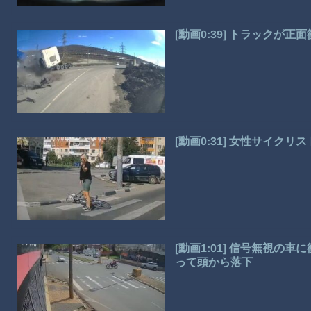
[動画0:39] トラックが
[動画0:31] 女性サイク
[動画1:01] 信号無視
って頭から落下