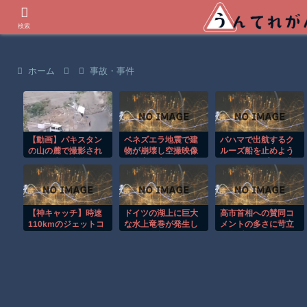
世界の衝撃動画などを紹介
検索
ホーム
事故・事件
【動画】パキスタン
ベネズエラ地震で建
バハマで出航するク
の山の麓で撮影され
物が崩壊し空撮映像
ルーズ船を止めよう
た鉄砲水が地獄すぎ
に被害の大きさが映
とするカップルの悲
る。
る。
劇！！
【神キャッチ】時速
ドイツの湖上に巨大
高市首相への賛同コ
110kmのジェットコ
な水上竜巻が発生し
メントの多さに苛立
ースターで飛んでき
周囲が騒然！！
つ左派、これは不正
た靴を奇跡のキャッ
工作に違いない！と
チ！全員大歓喜ｗ
確信してしまった結
果……