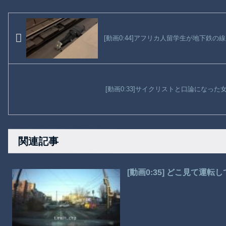
[動画0:44]アフリカ人留学生が地下鉄
[動画0:33]サイクリストと口論になっ
関連記事
[動画0:35] どこ見て運