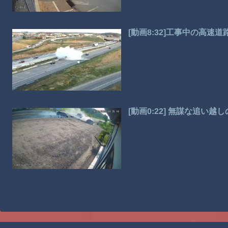
[動画8:32]工事中の高
[動画0:22] 無謀な追