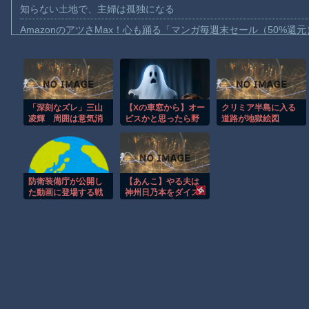
知らない土地で、主婦は孤独になる
AmazonのアツさMax！心も踊る「マンガ毎週末セール（50%還
【動画】これはお見事。中国重慶市で珍しい事故が撮影される。
【画像】十二支合体！！ところでその前足、猫じゃね？
【動画】ロシア軍のドローンをネット発射装置で撃墜するウクラ
「深刻なズレ」三山
【Xの車窓から】オー
クリミア半島に入る
【動画】逃げる判断はやっ！埼玉でスマホ運転のプリウスに当て
凌輝 周囲は意気消
ビスかと思ったら野
道路が地獄絵図
【動画】よく助けられたな。岐阜の川で外国人が溺れてしまう事
沈…本人は密会女優
生の炊飯器で草 ほ
と人目を気にせず談
か
渡邊渚さん「私がPTSDと診断された当時、世間はまだPTSDと
笑
【動画】自動ドアの仕組みを理解した富山のツバメが賢い。
防衛装備庁が公開し
【あんこ】やる夫は
【朗報】Amazon、汗が飛び散る灼熱の「マンガ毎週末セール（5
た動画に登場する戦
神州日乃本をダイス
闘支援型多目的
で旅をする【なんち
子供向け漫画、謎の闇の大会に参加しがち問題
USV…これに対空ド
ゃって武侠モノ】 第
ローンを詰め込んだ
9話 おお、ブッダ
らいい！
よ！ 寝ておられるの
Powered by livedoor 相互RSS
ですか！？