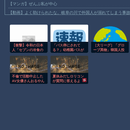
【マンガ】ぜんぶ私が中心
【動画】よく助けられたな。岐阜の川で外国人が溺れてしまう事
渡邊渚さん「私がPTSDと診断された当時、世間はまだPTSDと
【動画】自動ドアの仕組みを理解した富山のツバメが賢い。
【朗報】Amazon、汗が飛び散る灼熱の「マンガ毎週末セール（5
【衝撃】令和の日本
「バス停にされて
［大リーグ］「グロ
【動画】高速道路を走行中の車からリアガラスが飛んでくる事故(ﾟo
人「セブンの冷食の
る？」幼稚園バスが
ーブ異物」韓国人投
子供向け漫画、謎の闇の大会に参加しがち問題
シュガーバタークレ
自宅前に“無断停
手コ・ウソク、出場
ープ、A5ランクのス
車” 敷地内に侵入
停止懲戒10試合→8
【動画】ロシアの空挺兵、パラシュートが開かずに墜落してしま
テーキの次くらいに
も…保護者マナーに
試合減軽
美味しい」
「我慢の限界」
【動画】両方馬鹿（笑）ミニストップでトラックと衝突したドラレ
不倫で活動中止した
夏休みだしロリコン
【朗報】大人気漫画「GANTZ」がAmazonでなんと全巻100円ｗ
AV女優さんおるやん
が質問に答えるよ
まだ墓石があるだけマシと見るべきか。今はもう合葬墓ばかり
Powered by livedoor 相互RSS