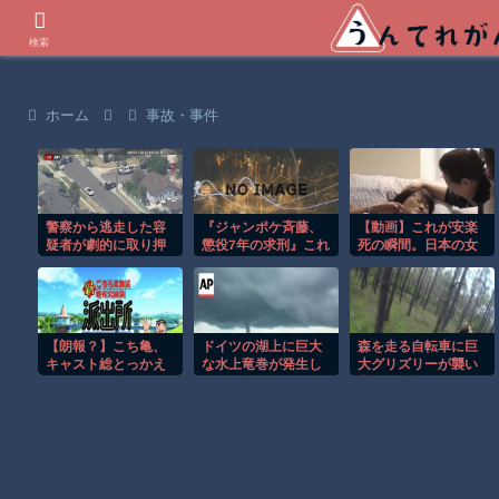
世界の衝撃動画などを紹介
検索
ホーム
事故・事件
警察から逃走した容
『ジャンポケ斉藤、
【動画】これが安楽
疑者が劇的に取り押
懲役7年の求刑』これ
死の瞬間。日本の女
さえられる瞬間！！
ｗｗｗｗｗｗｗｗｗ
性がスイスで選んだ
ｗｗｗｗｗｗｗｗｗ
選択。
【朗報？】こち亀、
ドイツの湖上に巨大
森を走る自転車に巨
キャスト総とっかえ
な水上竜巻が発生し
大グリズリーが襲い
で再アニメ化
周囲が騒然！！
掛かる恐怖のGoPro
映像！！