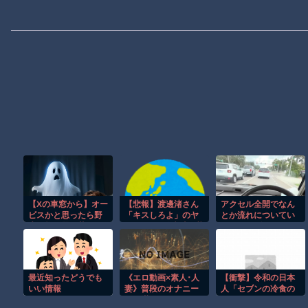
【Xの車窓から】オー
【悲報】渡邊渚さん
アクセル全開でなん
ビスかと思ったら野
「キスしろよ」のヤ
とか流れについてい
生の炊飯器で草 ほ
ジでPTSD発症時の状
けるホンダ・アクテ
か
態に逆戻り
ィの動画が人気に。
最近知ったどうでも
《エロ動画×素人･人
【衝撃】令和の日本
いい情報
妻》普段のオナニー
人「セブンの冷食の
では満たされないセ
シュガーバタークレ