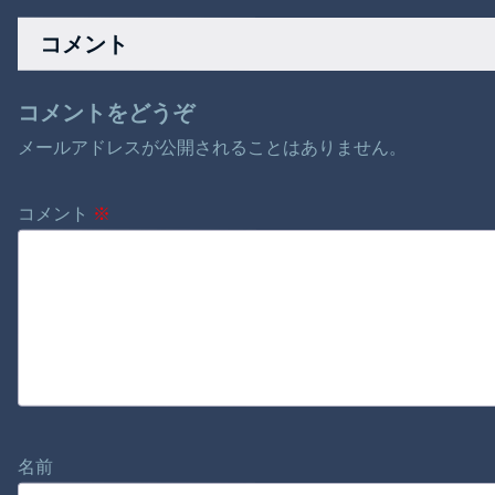
ックスレスの巨乳妻
ープ、A5ランクのス
がロケ車からホテル
テーキの次くらいに
コメント
へ移動しスタッフと
美味しい」
濃厚な快楽に溺れて
顔射
コメントをどうぞ
メールアドレスが公開されることはありません。
コメント
※
名前