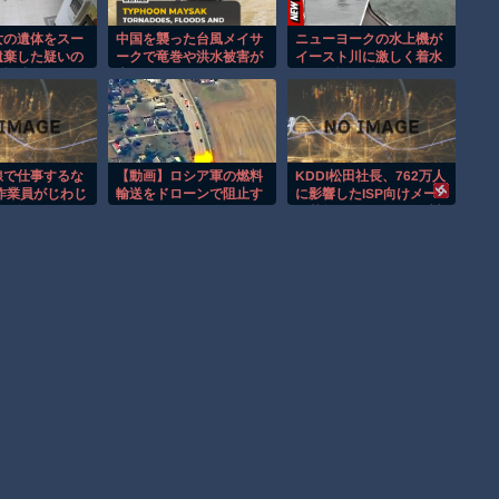
女の遺体をスー
中国を襲った台風メイサ
ニューヨークの水上機が
遺棄した疑いの
ークで竜巻や洪水被害が
イースト川に激しく着水
監視映像。
広がる！！
する恐怖の瞬間！！
線で仕事するな
【動画】ロシア軍の燃料
KDDI松田社長、762万人
作業員がじわじ
輸送をドローンで阻止す
に影響したISP向けメー
造現場
るウクライナ。
ル基盤不正アクセスで対
策をあらためて説明