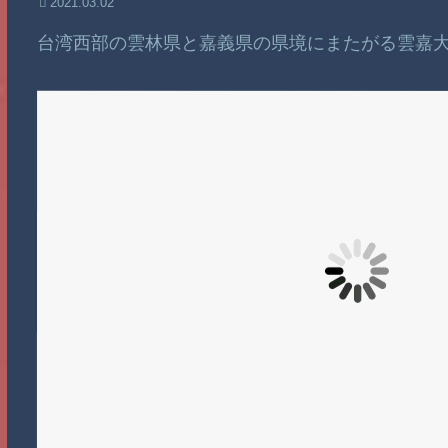
2021.03.02
台湾西部の雲林県と嘉義県の県境にまたがる雲嘉