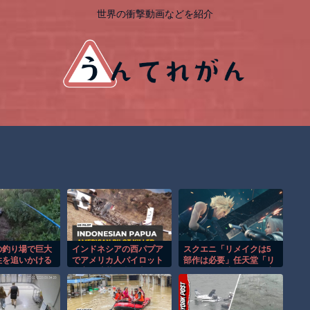
世界の衝撃動画などを紹介
の釣り場で巨大
インドネシアの西パプア
スクエニ「リメイクは5
性を追いかける
でアメリカ人パイロット
部作は必要」任天堂「リ
間！！
殺害を武装組織が主張。
メイクは外注でグラを変
えるだけ」