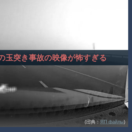
路での玉突き事故の映像が怖すぎる
(出典：
ЯП файлы
)