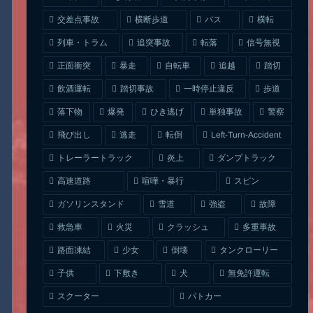
交差点事故
横断歩道
バス
横転
列車・トラム
追突事故
信号無視
転落
正面衝突
自転車
暴走
追越
踏切
一時停止違反
飲酒運転
踏切事故
歩道
ひき逃げ
単独事故
落下物
爆発
警察
Left-Turn-Accident
飛び出し
逃走
転倒
トレーラートラック
ダンプトラック
炎上
喧嘩・暴行
高速道路
スピン
ガソリンスタンド
雪道
強盗
故障
クラッシュ
多重事故
救急車
火災
タンクローリー
路面凍結
少女
倒壊
無免許運転
下敷き
子供
犬
スクーター
パトカー