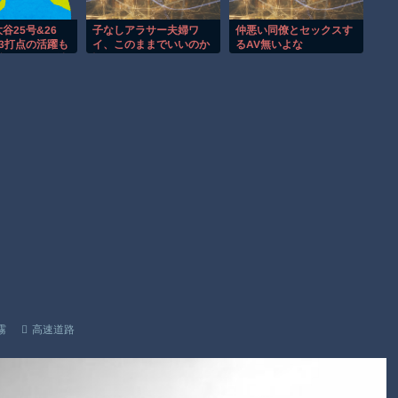
故(ﾟoﾟ)
子供向け漫画、謎の闇の大会に参加しがち問題
谷25号&26
子なしアラサー夫婦ワ
仲悪い同僚とセックスす
3打点の活躍も
イ、このままでいいのか
るAV無いよな
【朗報】大人気漫画「GANTZ」がAmazonでなんと全巻100円
ず…それでも希
悩む
LADファン反
ｗｗｗｗｗｗ
2026シーズン
Powered by livedoor 相互RSS
霧
高速道路