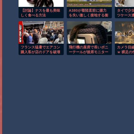
【討論】ナスを最も美味
A380が着陸直前に揚力
タイで少
しく食べる方法
を失い激しく接地する衝
ツケース
撃の瞬間！！
男が映る
フランス猛暑でエアコン
飛行機の座席で長いポニ
カメラ目
購入客が店のドアを破壊
ーテールが後席モニター
ｗ 裸足の
し殺到！！
を塞ぐ迷惑行為！！
わくる製