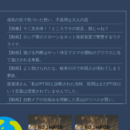
成長の先で気づいた想い、不器用な大人の恋
【画像】十二支合体！！ところでその前足、猫じゃね？
【動画】ロシア軍のドローンをネット発射装置で撃墜するウク
ライナ。
【動画】逃げる判断はやっ！埼玉でスマホ運転のプリウスに当
て逃げされる車載。
【動画】よく助けられたな。岐阜の川で外国人が溺れてしまう
事故。
渡邊渚さん「私がPTSDと診断された当時、世間はまだPTSDと
いう言葉は浸透されていませんでした」
【動画】自動ドアの仕組みを理解した富山のツバメが賢い。
【朗報】Amazon、汗が飛び散る灼熱の「マンガ毎週末セール
（50%還元）」を開催！
【動画】高速道路を走行中の車からリアガラスが飛んでくる事