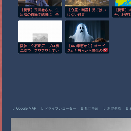
【衝撃】玉川徹さん、生
【心霊・幽霊】見てはい
【衝撃】大
出演の自民党議員に「全
けない何者
号、3安打
面的に大賛成、おっしゃ
一歩及ば
る通り」消費減税をめぐ
望を見出す
り賛
応集 MLB
同・・・・・・・・・
8.
阪神・立石正広、プロ初
【Xの車窓から】オービ
二塁で「フワフワしてい
スかと思ったら野生の炊
ました」の真意は？指揮
飯器で草 ほか
官の起用意図と本音に迫
る
Google MAP
ドライブレコーダー
死亡事故
追突事故