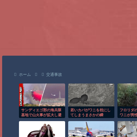
ホーム
交通事故
サンディエゴ郡の海兵隊
若いカバがワニを枕にし
フロリダ
基地で山火事が拡大し避
てしまうまさかの瞬
ワニが男
難命令！！
間！！
恐怖の瞬