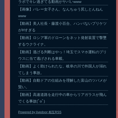
ラボでキレ過ぎてる動画がヤバいwww
【画像】バレー女子さん、なんちゅう尻しとんねん
www
【動画】美人社長・藤渡小百合、ハンパないプリケツ
がHすぎる
【動画】ロシア軍のドローンをネット発射装置で撃墜
するウクライナ。
【動画】逃げる判断はやっ！埼玉でスマホ運転のプリ
ウスに当て逃げされる車載。
【動画】よく助けられたな。岐阜の川で外国人が溺れ
てしまう事故。
【動画】自動ドアの仕組みを理解した富山のツバメが
賢い。
【動画】高速道路を走行中の車からリアガラスが飛ん
でくる事故(ﾟoﾟ)
Powered by livedoor 相互RSS