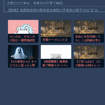
大変だけど幸せ。等身大の子育て物語。
【動画】地震発生時の熊本総合病院の手術室の様子が(((ﾟДﾟ)))
【動画】野菜売りのおじさんにドローンを特攻させるおそロシア
【動画】首都高で4tトラックが原因の玉突き事故に巻き込まれた
【朗報】大人気漫画「GANTZ」がAmazonでなんと全巻100円ｗ
ちいかわ、モモンガ
自由に水見式描いて
【動画】サッカーの試合中の落雷で選手1人が死亡、12人が負傷し
充電ケーブルってさ
の話が一週間連続投
もしくは詳細は考え
まだ墓石があるだけマシと見るべきか。今はもう合葬墓ばかり
稿される なにかが
ず念能力名だけ捏造
始まっているのか
して描いて
【動画】名古屋栄で不良外人が警察官を突き飛ばす。逮捕しろや
【動画】新型のさすまた、限界突破ｗｗｗｗｗｗ
【Xの車窓から】オー
【韓国警察】侮辱容
【三宮つばき】《エ
【謎】広島県が頑なに「はだしのゲンコラボ喫茶」をやらない理
ビスかと思ったら野
疑で韓国スターバッ
ロ動画×お姉さん･レ
生の炊飯器で草 ほ
クスに家宅捜索 ｢光
イプ》話題の美人過
ヒロインが死ぬアニメって四月は君の嘘くらいしかないような
か
州事件｣を揶揄するよ
ぎるゲーム配信者を
うなイベントを行っ
監禁して狂わせるま
たとして
で焦らしてぶっ壊し
Powered by livedoor 相互RSS
た修羅場