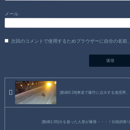
メール
次回のコメントで使用するためブラウザーに自分の名前
[動画0:29]車道で爆竹に点火する迷惑男
[動画1:05]火を放った人形が爆発・・・！伝統的