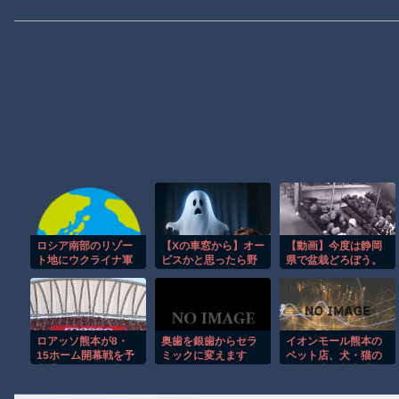
ロシア南部のリゾー
【Xの車窓から】オー
【動画】今度は静岡
ト地にウクライナ軍
ビスかと思ったら野
県で盆栽どろぼう。
のドローン攻撃、子
生の炊飯器で草 ほ
同一人物の犯行か？
ども3人含む7人死
か
亡！
ロアッソ熊本が8・
奥歯を銀歯からセラ
イオンモール熊本の
15ホーム開幕戦を予
ミックに変えます
ペット店、犬・猫の
定通り開催と発表
か？
全頭無事を報告「ス
臨時閉鎖されていた
タッフとともに速や
本拠地・えがおスタ
かに避難」 [7/30]