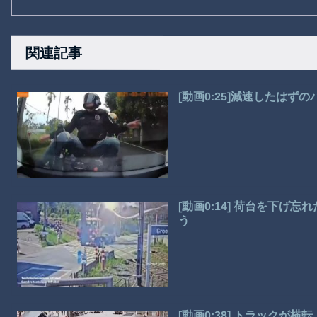
関連記事
[動画0:25]減速したは
[動画0:14] 荷台を下
う
[動画0:38] トラックが