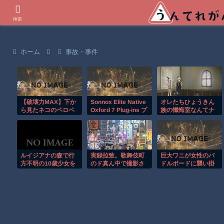
世界の衝撃動画などを紹介
検索
ホーム
事故・事件
【破壊力MAX】下か
Sonnox Elite Native
オレたちひょうきん
ら見たネコのペロペ
Oxford 7 Plug-ins プ
族の懺悔室なんてナ
ロが反則級にかわい
ラグインバンドルが
ウなヤングは知らん
いｗ
激安！
だろ
ルイジアナの森で行
実録拉致。歌舞伎町
巨大ワニが女性のパ
方不明の10歳少女を
のド真ん中で撮影さ
ドルボードに襲い掛
ドローンが発見！！
れた拉致事件の映像
かる恐怖の瞬間！！
がこちら。