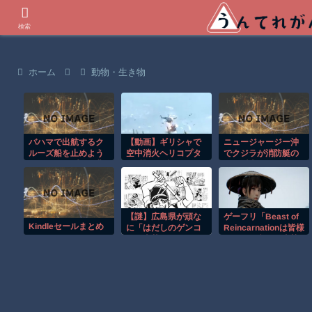
世界の衝撃動画などを紹介
検索
ホーム
動物・生き物
バハマで出航するク
【動画】ギリシャで
ニュージャージー沖
ルーズ船を止めよう
空中消火ヘリコプタ
でクジラが消防艇の
とするカップルの悲
ー2機が衝突してしま
下に浮上し船が沈む
劇！！
う事故。
衝撃映像！！
【謎】広島県が頑な
ゲーフリ「Beast of
Kindleセールまとめ
に「はだしのゲンコ
Reincarnationは皆様
ラボ喫茶」をやらな
からのご意見を真摯
い理由
に受け止め継続的に
アッ