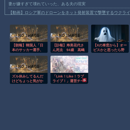
妻が嫌すぎて壊れていった、ある夫の現実
【動画】ロシア軍のドローンをネット発射装置で撃墜するウクラ
【動画】逃げる判断はやっ！埼玉でスマホ運転のプリウスに当て
【動画】よく助けられたな。岐阜の川で外国人が溺れてしまう事
渡邊渚さん「私がPTSDと診断された当時、世間はまだPTSDと
【朗報】韓国人「日
【訃報】寿美花代さ
【Xの車窓から】オー
【動画】自動ドアの仕組みを理解した富山のツバメが賢い。
本のサッカー選手、
ん死去 94歳 高嶋
ビスかと思ったら野
【朗報】Amazon、汗が飛び散る灼熱の「マンガ毎週末セール（5
90年代の映画スター
政宏・政伸兄弟の母
生の炊飯器で草 ほ
かよ」
か
【動画】高速道路を走行中の車からリアガラスが飛んでくる事故(ﾟo
子供向け漫画、謎の闇の大会に参加しがち問題
ズル休みしてるんだ
「Link！Like！ラブ
【朗報】大人気漫画「GANTZ」がAmazonでなんと全巻100円ｗ
けどちょっと気がか
ライブ！」運営チー
りな事あって、煽り
ムです。
まだ墓石があるだけマシと見るべきか。今はもう合葬墓ばかり
とか説教とか抜きに
客観的意見くれる人
だけきてくれ
Powered by livedoor 相互RSS