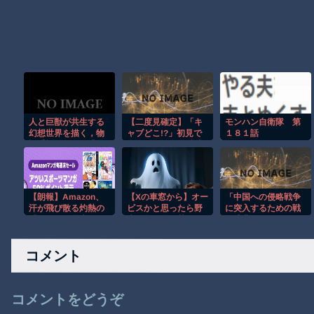
人と巨獣が共生する
【二度見確定】「キ
モンハン自衛隊 第
幻想世界を描く，物
ャブどこ!?」初見で
１８１話
語重視のARPG「凡
全員が混乱する特殊
应」の新PV公開。
トラックｗ【低す
EP02ベータテストの
ぎ】
参加者募集も開始
【朗報】Amazon、
【Xの車窓から】オー
「中国への侵略戦争
汗が飛び散る灼熱の
ビスかと思ったら野
に突入するための戦
「マンガ毎週末セー
生の炊飯器で草 ほ
争式典だ」 パヨク
ル（50%還元）」を
か
が広島の平和記念式
開催！
典に反対する理由が
コメント
判明
コメントをどうぞ