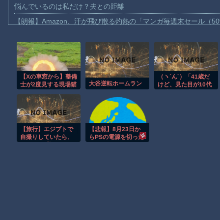
悩んでいるのは私だけ？夫との距離
【朗報】Amazon、汗が飛び散る灼熱の「マンガ毎週末セール（5
【動画】高速道路を走行中の車からリアガラスが飛んでくる事故(ﾟo
子供向け漫画、謎の闇の大会に参加しがち問題
【動画】ロシアの空挺兵、パラシュートが開かずに墜落してしま
【Xの車窓から】整備
（ヽ´ん`）「41歳だ
【動画】両方馬鹿（笑）ミニストップでトラックと衝突したドラレ
大谷逆転ホームラン
士が2度見する現場猫
けど、見た目が10代
【動画】地震発生時の熊本総合病院の手術室の様子が(((ﾟДﾟ)))
案件 ほか
の時と全く変わらな
い」 若モメンあらわ
【動画】野菜売りのおじさんにドローンを特攻させるおそロシア
る
【朗報】大人気漫画「GANTZ」がAmazonでなんと全巻100円ｗ
【旅行】エジプトで
【悲報】8月23日か
まだ墓石があるだけマシと見るべきか。今はもう合葬墓ばかり
自撮りしていたら、
らPSの電源を切った
ガイドが「撮ります
ままにする
【動画】新型のさすまた、限界突破ｗｗｗｗｗｗ
よ！」→ノリノリで
「PSBlackout」運動
ポーズを取っていた
が始まる
ら……スマホを返し
Powered by livedoor 相互RSS
てもらえない 「日
本人はカモ代表か
も」「私は6時間で3
万円払った」