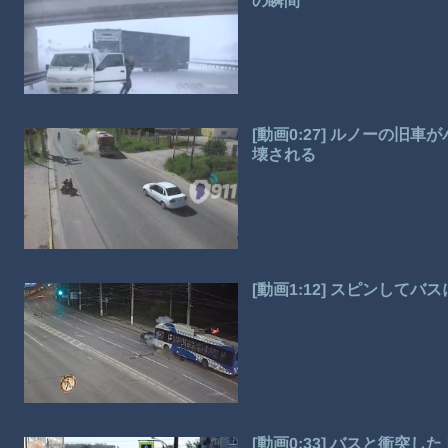
の瞬間
[動画0:27] ルノーの
壊される
[動画1:12] スピンして
[動画0:33] バスと衝突