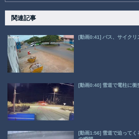
関連記事
[動画0:41] バス、サイ
[動画0:40] 雪道で電柱
[動画1:56] 雪道で迫