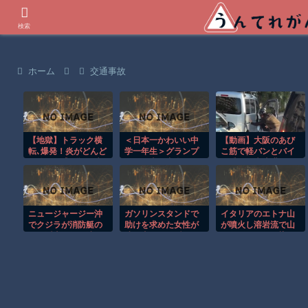
世界の衝撃動画などを紹介
検索
ホーム
交通事故
【地獄】トラック横
＜日本一かわいい中
【動画】大阪のあび
転､爆発！炎がどんど
学一年生＞グランプ
こ筋で軽バンとバイ
ん迫る…逃げ場を失
リは岡山県出身・の
ク乗りが大喧嘩ｗｗ
ったドライバーの恐
の花さん準グランプ
ｗｗ
怖
リは徳島県出身・つ
むぎさん
ニュージャージー沖
ガソリンスタンドで
イタリアのエトナ山
でクジラが消防艇の
助けを求めた女性が
が噴火し溶岩流で山
下に浮上し船が沈む
連れ去られる瞬
肌がオレンジに染ま
衝撃映像！！
間！！
る！！