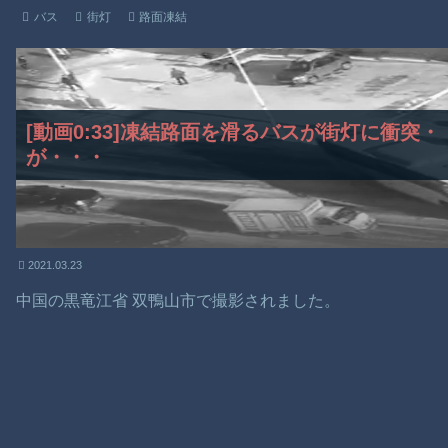
バス
街灯
路面凍結
[動画0:33]凍結路面を滑るバスが街灯に衝突
が・・・
2021.03.23
中国の黒竜江省 双鴨山市で撮影されました。