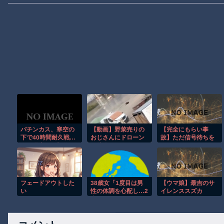
パチンカス、寒空の
【動画】野菜売りの
【完全にもらい事
下で40時間耐久戦…
おじさんにドローン
故】ただ信号待ちを
その理由が衝撃的
を特攻させるおそロ
していただけなの
www
シア。
に…こんなの避けら
れる!?
フェードアウトした
38歳女「1度目は男
【ウマ娘】最吉のサ
い
性の体調を心配し…2
イレンススズカ
度目は行くあてがな
くなり…」36歳男性
にストーカー