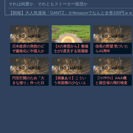
それは純愛か、それともストーカー疑惑か
【朗報】大人気漫画「GANTZ」がAmazonでなんと全巻100円ｗ
【動画】サッカーの試合中の落雷で選手1人が死亡、12人が負傷し
まだ墓石があるだけマシと見るべきか。今はもう合葬墓ばかり
【動画】名古屋栄で不良外人が警察官を突き飛ばす。逮捕しろや
日本政府の突然のビ
【Xの車窓から】整備
信長の野望 気づいた
【動画】新型のさすまた、限界突破ｗｗｗｗｗｗ
ザ厳格化に中国人か
士が2度見する現場猫
ら43周年
【話題】河内長野市で警官が包丁男に発砲したシーンのモザ無し
ら批判殺到。「もう
案件 ほか
鎖国しろ」「あきれ
【動画】メキシコのインフルエンサー、ライブ配信中に襲撃され
てモノ言えない」
【動画】仲間に花火を水平撃ちしようとして障害を負ったかもし
円安打開のため「大
【画像あり】こうい
【ﾌｧﾝｻﾏﾘｨ】ANA機
【謎】広島県が頑なに「はだしのゲンコラボ喫茶」をやらない理
きな借り」作った日
う布面積の少ないユ
と国交省の飛行検査
本政府、米国求める
ニフォームの陸上女
機、羽田上空で「ニ
ヒロインが死ぬアニメって四月は君の嘘くらいしかないような
「転換」…日銀「利
子中学生っていいよ
アミス」の重大イン
上げ圧力」高まる可
な！
シデント 衝突防止
能性
装置が作動 乗員・
Powered by livedoor 相互RSS
乗客197人にけがな
し