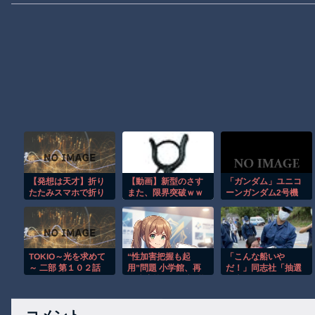
【発想は天才】折り
【動画】新型のさす
「ガンダム」ユニコ
たたみスマホで折り
また、限界突破ｗｗ
ーンガンダム2号機
紙!? でも使い道が分
ｗｗｗｗ
バンシィ胸像センサ
からないｗ
ーライト、ジオング
ヘッド型スピーカー
が順次プライズ展
開！
TOKIO～光を求めて
“性加害把握も起
「こんな船いや
～ 二部 第１０２話
用”問題 小学館、再
だ！」同志社「抽選
発防止策と役員報酬
で当たった人だけ別
の一部返納など明ら
コース」→51人が別
かに
コース希望し外れの
21人抗議船