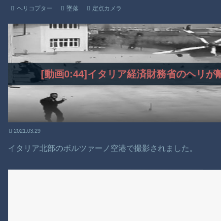
ヘリコプター
墜落
定点カメラ
[動画0:44]イタリア経済財務省のヘリ
2021.03.29
イタリア北部のボルツァーノ空港で撮影されました。