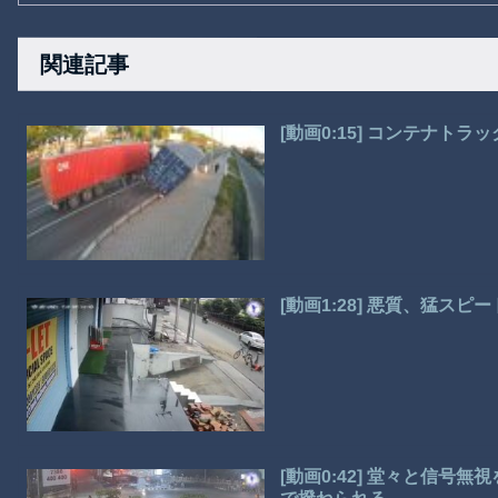
関連記事
[動画0:15] コンテナト
[動画1:28] 悪質、猛ス
[動画0:42] 堂々と信