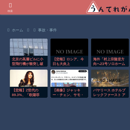
世界の衝撃動画などを紹介
検索
ホーム
事故・事件
北京の高層ビルに小
【悲報】ロシア、今
海外「村上宗隆逆方
型飛行機が衝突し破
日も大炎上
向へ23号ソロホーム
片が降り注ぐ瞬
ラン！」
間！！
【悲報】Z世代の
【画像】ジャッキ
バヤリース ホテルブ
89.3%、「欧陽菲
ー・チェン、サモ・
レックファースト ア
菲」が読めない…
ハン・キンポー、ユ
ップル100 200ml×24
ン・ピョウ
本 紙パックが激安！