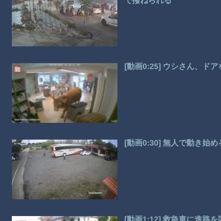
で撥ねられる
[動画0:25] ウシさん、ド
[動画0:30] 無人で動き
[動画1:12] 救急車に進