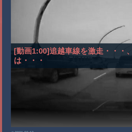
[動画1:00]追越車線を激走・・
は・・・