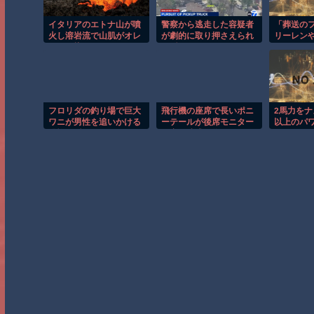
イタリアのエトナ山が噴
警察から逃走した容疑者
「葬送の
火し溶岩流で山肌がオレ
が劇的に取り押さえられ
リーレン
ンジに染まる！！
る瞬間！！
ミックま
座り!? 
クリルカ
ズ先行販
中♪
フロリダの釣り場で巨大
飛行機の座席で長いポニ
2馬力を
ワニが男性を追いかける
ーテールが後席モニター
以上のパ
恐怖の瞬間！！
を塞ぐ迷惑行為！！
ｗ