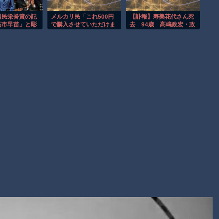
子供向け漫画、謎の闇の大会に参加しがち問題
【朗報】大人気漫画「GANTZ」がAmazonでなんと全巻100円
国民栄誉賞の記
メルカリ民「これ500円
【訃報】寿美花代さん死
高市早苗」と彫
で購入させていただけま
去 94歳 高嶋政宏・政
ｗｗｗｗｗｗ
て炎上ｗｗｗｗ
せんか？出来ないなら法
伸兄弟の母
ｗｗ
的措置を取ります」
まだ墓石があるだけマシと見るべきか。今はもう合葬墓ばかり
Powered by livedoor 相互RSS