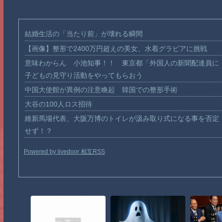
結婚生活の「当たり前」が壊れる瞬間
【画像】整形で2400万円超えの美女、水着グラビアに挑戦
意味わからん 小池知事！！ 東京都「外国人の新聞配達員に
子どもの見守り活動をやってもらおう
中国大使館が異例の注意喚起 韓国での整形手術
大谷の100人ロス招待
維新馬場代表、大阪万博のトイレが汲み取り式になる事を否定
せず！？
Powered by livedoor 相互RSS