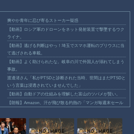
爽やか青年に忍び寄るストーカー疑惑
【動画】ロシア軍のドローンをネット発射装置で撃墜するウク
ライナ。
【動画】逃げる判断はやっ！埼玉でスマホ運転のプリウスに当
て逃げされる車載。
【動画】よく助けられたな。岐阜の川で外国人が溺れてしまう
事故。
渡邊渚さん「私がPTSDと診断された当時、世間はまだPTSDと
いう言葉は浸透されていませんでした」
【動画】自動ドアの仕組みを理解した富山のツバメが賢い。
【朗報】Amazon、汗が飛び散る灼熱の「マンガ毎週末セール
（50%還元）」を開催！
【動画】高速道路を走行中の車からリアガラスが飛んでくる事
故(ﾟoﾟ)