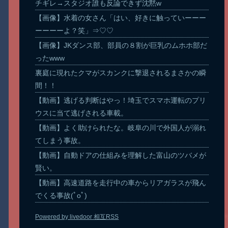
チギレ→スタジオ誰も反論できず沈黙w
【画像】水着の女さん「はい、好きに触っていーーー
ーーーーよ？笑」⇒♡♡
【画像】JKダンス部、部員の８割が巨乳のムホホ部だ
ったwww
裏庭に現れたクマがスカンクに撃退されるまさかの瞬
間！！
【動画】逃げる判断はやっ！埼玉でスマホ運転のプリ
ウスに当て逃げされる車載。
【動画】よく助けられたな。岐阜の川で外国人が溺れ
てしまう事故。
【動画】自動ドアの仕組みを理解した富山のツバメが
賢い。
【動画】高速道路を走行中の車からリアガラスが飛ん
でくる事故(ﾟoﾟ)
Powered by livedoor 相互RSS