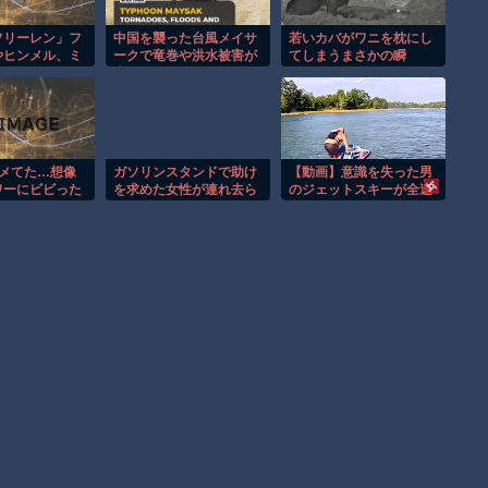
フリーレン」フ
中国を襲った台風メイサ
若いカバがワニを枕にし
やヒンメル、ミ
ークで竜巻や洪水被害が
てしまうまさかの瞬
でちょこんとお
広がる！！
間！！
アクスタやID風ア
ードなど新グッ
売フェアを開催
ナメてた…想像
ガソリンスタンドで助け
【動画】意識を失った男
ワーにビビった
を求めた女性が連れ去ら
のジェットスキーが全速
れる瞬間！！
力でドックに突っ込んで
しまう。