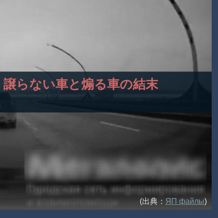
・、譲らない車と煽る車の結末
(出典：
ЯП файлы
)