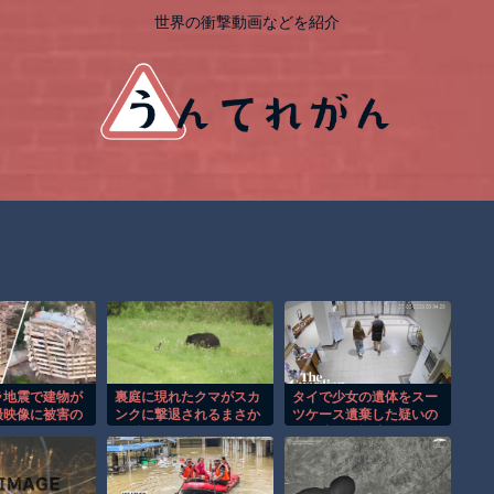
世界の衝撃動画などを紹介
ラ地震で建物が
裏庭に現れたクマがスカ
タイで少女の遺体をスー
撮映像に被害の
ンクに撃退されるまさか
ツケース遺棄した疑いの
映る。
の瞬間！！
男が映る監視映像。