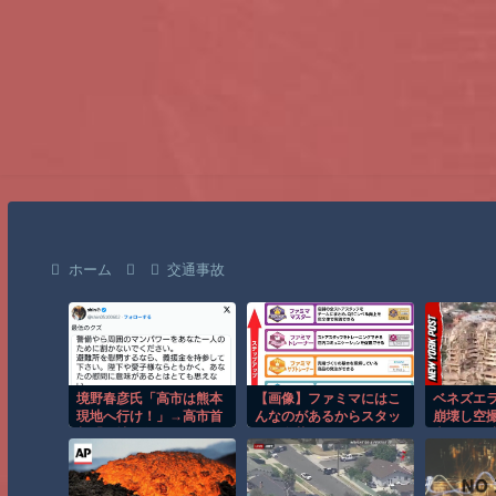
ホーム
交通事故
境野春彦氏「高市は熊本
【画像】ファミマにはこ
ベネズエ
現地へ行け！」→高市首
んなのがあるからスタッ
崩壊し空
相「現地に行きます」→
フの名札をよく見よう
大きさが
境野氏「行くんじゃね
ぇ！」