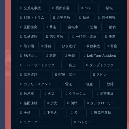
交差点事故
横断歩道
バス
横転
列車・トラム
追突事故
信号無視
転落
正面衝突
自転車
暴走
追越
踏切
一時停止違反
飲酒運転
踏切事故
歩道
ひき逃げ
単独事故
落下物
爆発
警察
Left-Turn-Accident
飛び出し
逃走
転倒
トレーラートラック
ダンプトラック
炎上
喧嘩・暴行
高速道路
スピン
ガソリンスタンド
雪道
強盗
故障
クラッシュ
多重事故
救急車
火災
タンクローリー
路面凍結
少女
倒壊
無免許運転
下敷き
子供
犬
スクーター
パトカー