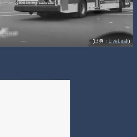
(出典：
LiveLeak
)