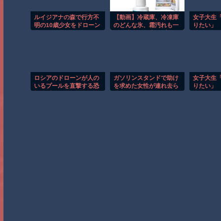
ルイジアナの森で行方不
【動画】冷蔵庫、冷凍庫
女子大生
明の10歳少女をドローン
のどんな氷、霜汚れも一
りたい」
が発見！！
瞬で溶かす除氷スプレー
発売！
ロシアのドローンが人の
ガソリンスタンドで助け
女子大生
いるプールを直撃する恐
を求めた女性が連れ去ら
りたい」
怖の瞬間！！
れる瞬間！！