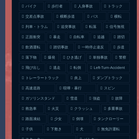
人身事故
トラック
バイク
歩行者
交差点事故
横断歩道
バス
横転
列車・トラム
追突事故
信号無視
転落
正面衝突
自転車
暴走
追越
踏切
一時停止違反
飲酒運転
踏切事故
歩道
ひき逃げ
単独事故
落下物
爆発
警察
Left-Turn-Accident
飛び出し
逃走
転倒
トレーラートラック
ダンプトラック
炎上
喧嘩・暴行
高速道路
スピン
ガソリンスタンド
雪道
強盗
故障
クラッシュ
多重事故
救急車
火災
タンクローリー
路面凍結
少女
倒壊
無免許運転
下敷き
子供
犬