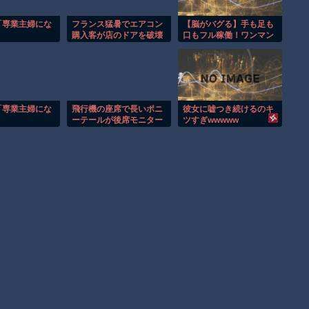
「専業主婦にな
フランス猛暑でエアコン
【脳がバグる】手も足も
購入客が店のドアを破壊
口もフル稼働！ワンマン
し殺到！！
バンドが異次元すぎたｗ
「専業主婦にな
飛行機の座席で長いポニ
彼女に嘘つき続けるのキ
ーテールが後席モニター
ツすぎwwwww
を塞ぐ迷惑行為！！