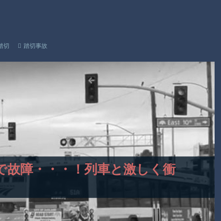
【謎】広島県が頑なに「はだしのゲンコラボ喫茶」をやらない
理由
ヒロインが死ぬアニメって四月は君の嘘くらいしかないような
踏切
踏切事故
Powered by livedoor 相互RSS
踏切で故障・・・！列車と激しく衝