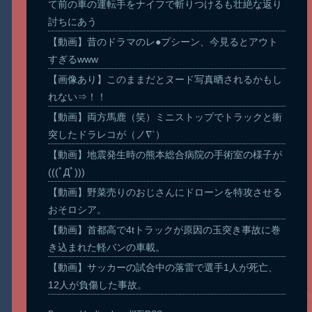
て前の車の運転手をナイフで斬りつけるも壮絶な返り
討ちにあう
【動画】昔のドラマのレ●プシーン、今見るとアウト
すぎるwww
【画像あり】このままだとヌード写真晒されるかもし
れない⇒！！
【動画】両方馬鹿（笑）ミニストップでトラックと衝
突したドラレコが（ノ∇`）
【動画】地震発生時の熊本総合病院の手術室の様子が
(((ﾟДﾟ)))
【動画】野菜売りのおじさんにドローンを特攻させる
おそロシア。
【動画】首都高で4tトラックが原因の玉突き事故に巻
き込まれた軽バンの車載。
【動画】サッカーの試合中の落雷で選手1人が死亡、
12人が負傷した事故。