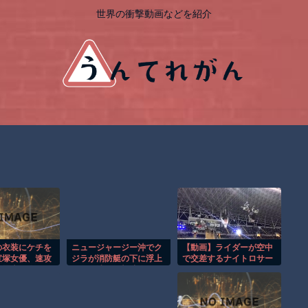
世界の衝撃動画などを紹介
の衣装にケチを
ニュージャージー沖でク
【動画】ライダーが空中
宝塚女優、速攻
ジラが消防艇の下に浮上
で交差するナイトロサー
黒歴史画像を発
し船が沈む衝撃映像！！
カスのスタントがクレイ
しまった結
ジー。