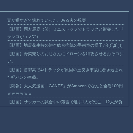
妻が嫌すぎて壊れていった、ある夫の現実
【動画】両方馬鹿（笑）ミニストップでトラックと衝突したド
ラレコが（ノ∇`）
【動画】地震発生時の熊本総合病院の手術室の様子が(((ﾟДﾟ)))
【動画】野菜売りのおじさんにドローンを特攻させるおそロシ
ア。
【動画】首都高で4tトラックが原因の玉突き事故に巻き込まれ
た軽バンの車載。
【朗報】大人気漫画「GANTZ」がAmazonでなんと全巻100円
ｗｗｗｗｗｗ
【動画】サッカーの試合中の落雷で選手1人が死亡、12人が負
傷した事故。
まだ墓石があるだけマシと見るべきか。今はもう合葬墓ばかり
【動画】新型のさすまた、限界突破ｗｗｗｗｗｗ