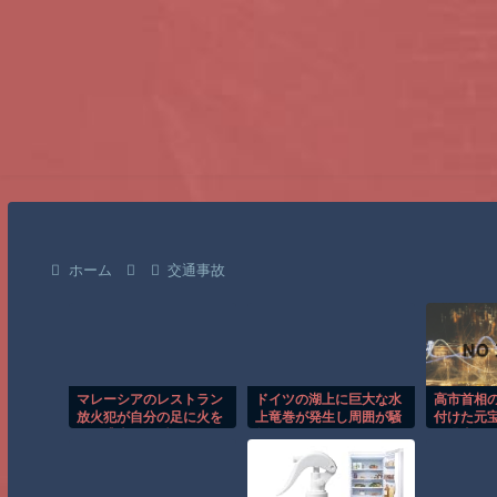
ホーム
交通事故
マレーシアのレストラン
ドイツの湖上に巨大な水
高市首相
放火犯が自分の足に火を
上竜巻が発生し周囲が騒
付けた元
つけ逃走する瞬間！！
然！！
で過去の
掘されて
果……